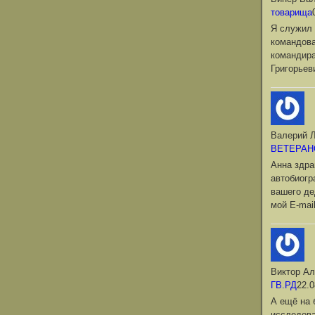
товарища
Я служил 
командова
командир
Григорьев
Валерий Л
ВЕТЕРАН
Анна здра
автобиог
вашего де
мой Е-mai
Виктор Ал
ГВ.РД
22.0
А ещё на 
исследова