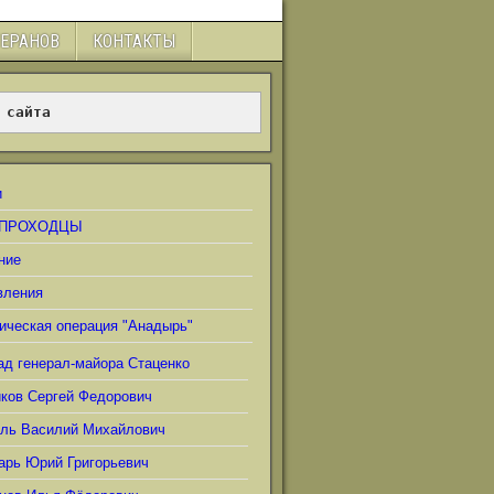
ТЕРАНОВ
КОНТАКТЫ
 сайта
и
ПРОХОДЦЫ
ние
вления
ическая операция "Анадырь"
ад генерал-майора Стаценко
иков Сергей Федорович
ель Василий Михайлович
арь Юрий Григорьевич