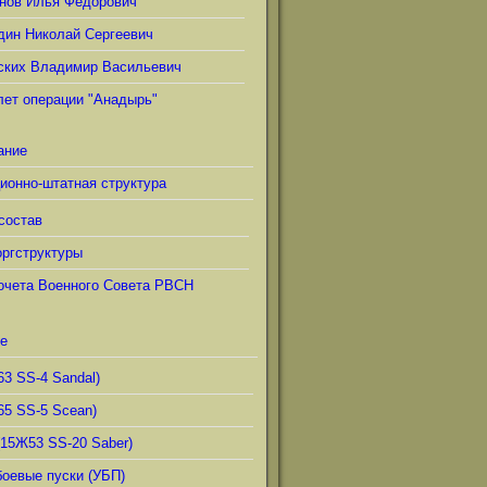
нов Илья Фёдорович
дин Николай Сергеевич
ских Владимир Васильевич
лет операции "Анадырь"
ание
ионно-штатная структура
состав
ргструктуры
очета Военного Совета РВСН
е
63 SS-4 Sandal)
65 SS-5 Scean)
(15Ж53 SS-20 Saber)
боевые пуски (УБП)