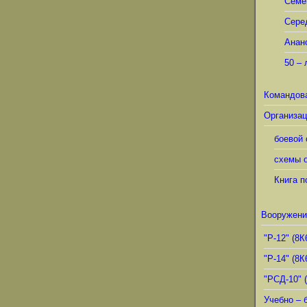
Семё
Сере
Анан
50 – 
Командов
Организац
боевой 
схемы о
Книга п
Вооружени
"Р-12" (8К
"Р-14" (8К
"РСД-10" 
Учебно – 