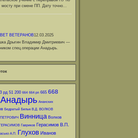
 мосту при смене ПП. Дату точно…
ВЕТ ВЕТЕРАНОВ
12.03.2025
шка Дрыгин Владимир Дмитриевич —
ником спец.операции Анадырь.
ток
668
3 рд
51
200
665
664
664 рп
Анадырь
Ананских
ов
Бедратый
Билык В.Д.
ВОЛКОВ
Винница
Волков
 ПЕТРОВИЧ
Герасимов В.П.
ГЕРАСИМОВ
Гавриков
Глухов
Иванов
асько А.П.