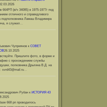
02.03.2026
в 664РП (в/ч 34085) в 1975-1977г под
нием отличного и справедливого
а подполковника Ламаш Владимира
ича, я служил…
ьвович Чуприянов
к
СОВЕТ
ОВ
26.10.2025
вствуйте. Пришлите фото, в форме и
рафию с прохождением службы
душки, полковника Дрыгина В.Д. на
l: svrd43@mail.ru…
ександрович Рубан
к
ИСТОРИЯ 43
8.2025
базе 668 рп проводилось
тельское учение с переправой ПУ по