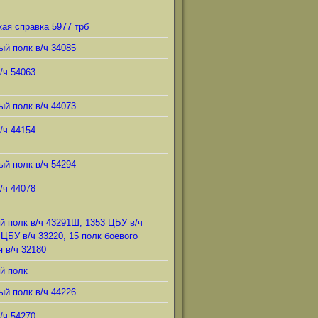
ая справка 5977 трб
ый полк в/ч 34085
/ч 54063
ый полк в/ч 44073
/ч 44154
ый полк в/ч 54294
/ч 44078
й полк в/ч 43291Ш, 1353 ЦБУ в/ч
 ЦБУ в/ч 33220, 15 полк боевого
 в/ч 32180
й полк
ый полк в/ч 44226
/ч 54270