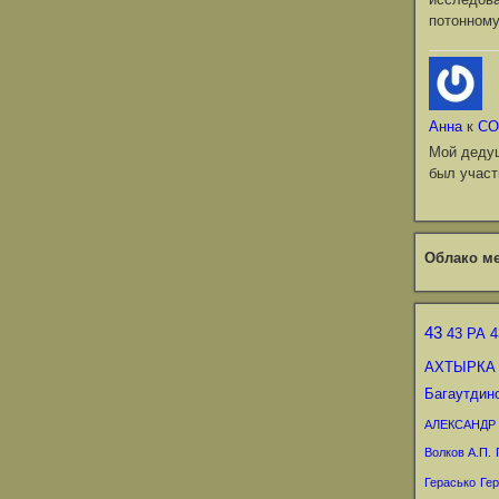
потонному
Анна
к
СО
Мой деду
был участ
Облако ме
43
43 РА
4
АХТЫРКА
Багаутдин
АЛЕКСАНДР
Волков А.П.
Герасько
Гер