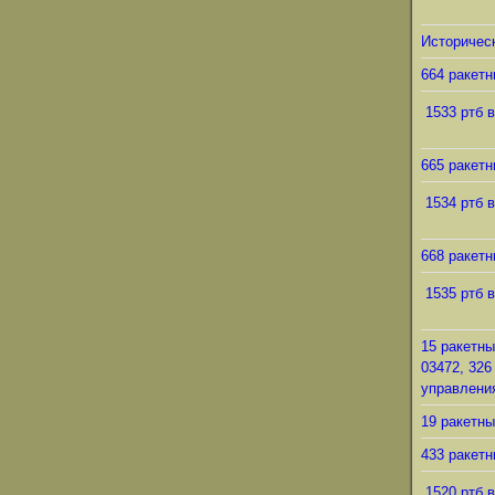
Историческ
664 ракетн
1533 ртб в
665 ракетн
1534 ртб в
668 ракетн
1535 ртб в
15 ракетны
03472, 326
управления
19 ракетны
433 ракетн
1520 ртб в