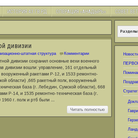
ИСТОРИЯ 43 ГВ.РД
ОПЕРАЦИЯ «АНАДЫРЬ»
СОВЕТ ВЕ
Разделы
ной дивизии
изационно-штатная структура
Комментарии
Новост
тной дивизии сохранил основные вехи военного
ПЕРВО
ав дивизии вошли: управление, 161 отдельный
Помина
, вооруженный ракетами Р-12, и 1533 ремонтно-
ской области) ,665 ракетный полк, вооруженный
Поздра
хническая база (г. Лебедин, Сумской области), 668
Стратег
ми Р-14, и 1535 ремонтно-техническая база (г.
 1960 г. полк и ртб были …
Докл
Читать полностью
Гавр
Герз
Ланд