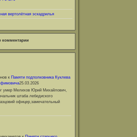
ьная вертолётная эскадрилья
е комментарии
онов
к
Памяти подполковника Куклева
Ефимовича
25.03.2026
6г умер Мелихов Юрий Михайлович,
чальник штаба лебедиского
азцовий офицер,замечательный
лимхаметов
к
Памяти старшего