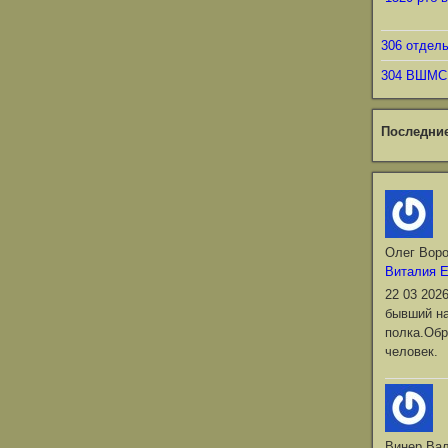
306 отдел
304 ВШМС
Последни
Олег Вор
Виталия 
22 03 202
бывший на
полка.Обр
человек.
Винер Ва