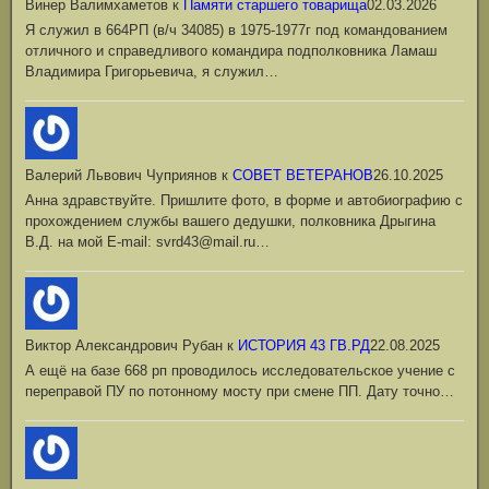
Винер Валимхаметов
к
Памяти старшего товарища
02.03.2026
Я служил в 664РП (в/ч 34085) в 1975-1977г под командованием
отличного и справедливого командира подполковника Ламаш
Владимира Григорьевича, я служил…
Валерий Львович Чуприянов
к
СОВЕТ ВЕТЕРАНОВ
26.10.2025
Анна здравствуйте. Пришлите фото, в форме и автобиографию с
прохождением службы вашего дедушки, полковника Дрыгина
В.Д. на мой Е-mail: svrd43@mail.ru…
Виктор Александрович Рубан
к
ИСТОРИЯ 43 ГВ.РД
22.08.2025
А ещё на базе 668 рп проводилось исследовательское учение с
переправой ПУ по потонному мосту при смене ПП. Дату точно…