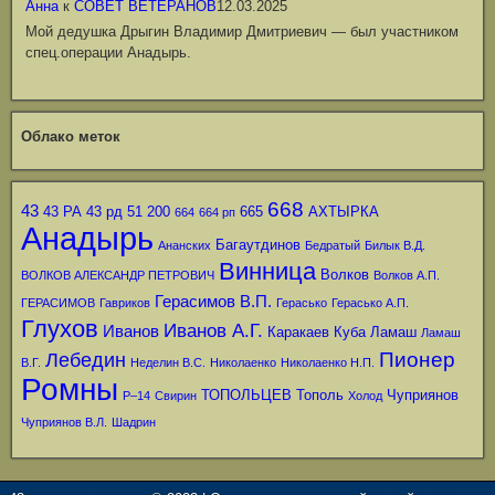
Анна
к
СОВЕТ ВЕТЕРАНОВ
12.03.2025
Мой дедушка Дрыгин Владимир Дмитриевич — был участником
спец.операции Анадырь.
Облако меток
668
43
43 РА
43 рд
51
200
665
АХТЫРКА
664
664 рп
Анадырь
Багаутдинов
Ананских
Бедратый
Билык В.Д.
Винница
Волков
ВОЛКОВ АЛЕКСАНДР ПЕТРОВИЧ
Волков А.П.
Герасимов В.П.
ГЕРАСИМОВ
Гавриков
Герасько
Герасько А.П.
Глухов
Иванов А.Г.
Иванов
Каракаев
Куба
Ламаш
Ламаш
Пионер
Лебедин
В.Г.
Неделин В.С.
Николаенко
Николаенко Н.П.
Ромны
ТОПОЛЬЦЕВ
Тополь
Чуприянов
Р–14
Свирин
Холод
Чуприянов В.Л.
Шадрин