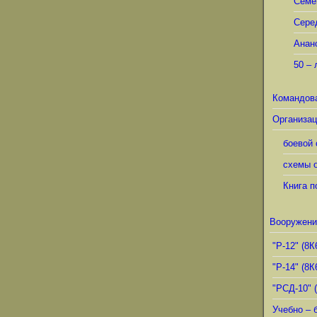
Семё
Сере
Анан
50 – 
Командов
Организац
боевой 
схемы о
Книга п
Вооружени
"Р-12" (8К
"Р-14" (8К
"РСД-10" 
Учебно – 