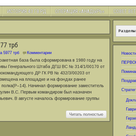
ИСТОРИЯ 43 ГВ.РД
ОПЕРАЦИЯ «АНАДЫРЬ»
СОВЕТ ВЕ
Разделы
77 трб
а 5977 трб
Комментарии
Новост
 ракетная база была сформирована в 1980 году на
ПЕРВО
ивы Генерального Штаба ДГШ ВС № 314/1/00170 от
Помина
внокомандующего ДР ГК РВ № 432/3/00203 от
размещена на площадке и на фондах ранее
Поздра
о полка(Р–14). Начинал формирование заместитель
Стратег
кулин В.С. Первым командиром был назначен
ьевич. В августе началось формирование группы
Докл
Гавр
Читать полностью
Герз
Ланд