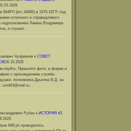
02.03.2026
в 664РП (в/ч 34085) в 1975-1977г под
нием отличного и справедливого
а подполковника Ламаш Владимира
ича, я служил…
ьвович Чуприянов
к
СОВЕТ
ОВ
26.10.2025
вствуйте. Пришлите фото, в форме и
рафию с прохождением службы
душки, полковника Дрыгина В.Д. на
l: svrd43@mail.ru…
ександрович Рубан
к
ИСТОРИЯ 43
8.2025
базе 668 рп проводилось
тельское учение с переправой ПУ по