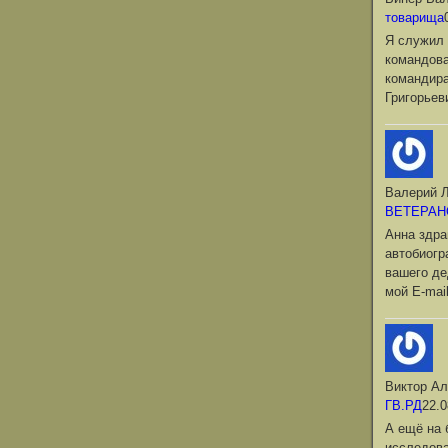
товарища
Я служил 
командова
командир
Григорьев
Валерий Л
ВЕТЕРАН
Анна здра
автобиог
вашего де
мой Е-mai
Виктор Ал
ГВ.РД
22.0
А ещё на 
исследова