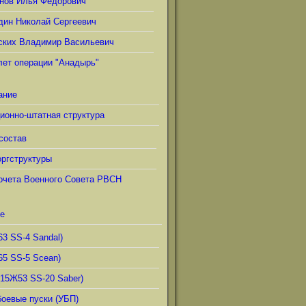
нов Илья Фёдорович
дин Николай Сергеевич
ских Владимир Васильевич
лет операции "Анадырь"
ание
ионно-штатная структура
состав
ргструктуры
очета Военного Совета РВСН
е
63 SS-4 Sandal)
65 SS-5 Scean)
(15Ж53 SS-20 Saber)
боевые пуски (УБП)