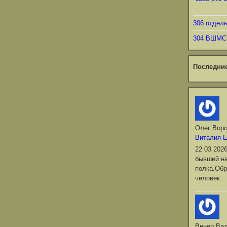
306 отдел
304 ВШМС
Последни
Олег Вор
Виталия 
22 03 202
бывший на
полка.Обр
человек.
Винер Ва