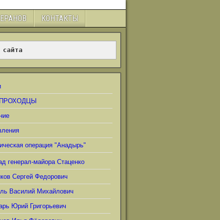
ТЕРАНОВ
КОНТАКТЫ
 сайта
и
ПРОХОДЦЫ
ние
вления
ическая операция "Анадырь"
ад генерал-майора Стаценко
иков Сергей Федорович
ель Василий Михайлович
арь Юрий Григорьевич