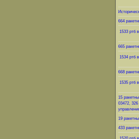
Историческ
664 ракетн
1533 ртб в
665 ракетн
1534 ртб в
668 ракетн
1535 ртб в
15 ракетны
03472, 326
управления
19 ракетны
433 ракетн
1520 ртб в