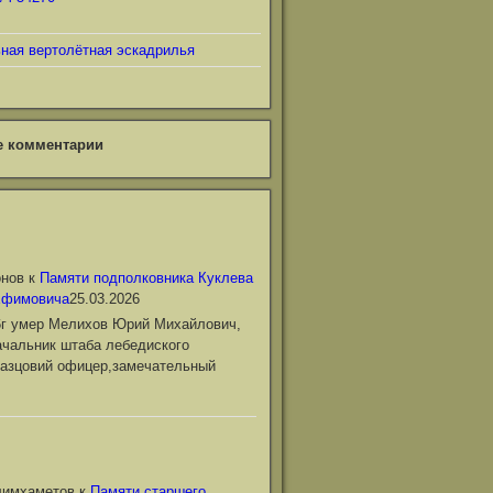
ьная вертолётная эскадрилья
е комментарии
онов
к
Памяти подполковника Куклева
Ефимовича
25.03.2026
6г умер Мелихов Юрий Михайлович,
чальник штаба лебедиского
азцовий офицер,замечательный
лимхаметов
к
Памяти старшего