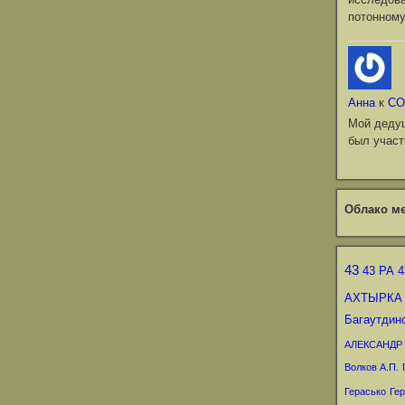
потонному
Анна
к
СО
Мой деду
был участ
Облако ме
43
43 РА
4
АХТЫРКА
Багаутдин
АЛЕКСАНДР
Волков А.П.
Герасько
Гер