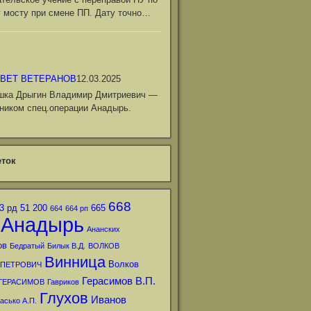
 мосту при смене ПП. Дату точно…
ВЕТ ВЕТЕРАНОВ
12.03.2025
шка Дрыгин Владимир Дмитриевич —
ником спец.операции Анадырь.
ток
668
3 рд
51
200
665
664
664 рп
Анадырь
Ананских
ов
Бедратый
Билык В.Д.
ВОЛКОВ
Винница
Волков
 ПЕТРОВИЧ
Герасимов В.П.
ГЕРАСИМОВ
Гавриков
Глухов
Иванов
асько А.П.