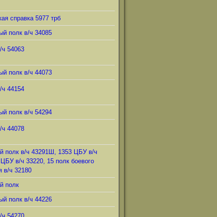
ая справка 5977 трб
ый полк в/ч 34085
/ч 54063
ый полк в/ч 44073
/ч 44154
ый полк в/ч 54294
/ч 44078
й полк в/ч 43291Ш, 1353 ЦБУ в/ч
 ЦБУ в/ч 33220, 15 полк боевого
 в/ч 32180
й полк
ый полк в/ч 44226
/ч 54270