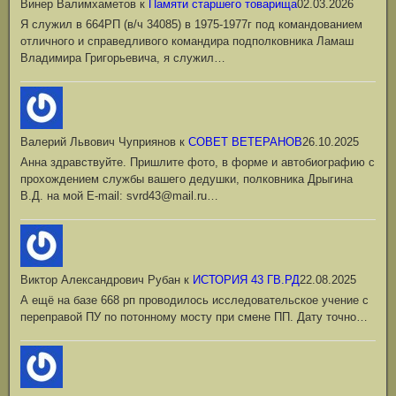
Винер Валимхаметов
к
Памяти старшего товарища
02.03.2026
Я служил в 664РП (в/ч 34085) в 1975-1977г под командованием
отличного и справедливого командира подполковника Ламаш
Владимира Григорьевича, я служил…
Валерий Львович Чуприянов
к
СОВЕТ ВЕТЕРАНОВ
26.10.2025
Анна здравствуйте. Пришлите фото, в форме и автобиографию с
прохождением службы вашего дедушки, полковника Дрыгина
В.Д. на мой Е-mail: svrd43@mail.ru…
Виктор Александрович Рубан
к
ИСТОРИЯ 43 ГВ.РД
22.08.2025
А ещё на базе 668 рп проводилось исследовательское учение с
переправой ПУ по потонному мосту при смене ПП. Дату точно…