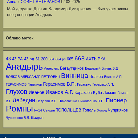
Анна
к
СОВЕТ ВЕТЕРАНОВ
12.03.2025
Мой дедушка Дрыгин Владимир Дмитриевич — был участником
спец.операции Анадырь.
Облако меток
668
43
43 РА
43 рд
51
200
665
АХТЫРКА
664
664 рп
Анадырь
Багаутдинов
Ананских
Бедратый
Билык В.Д.
Винница
Волков
ВОЛКОВ АЛЕКСАНДР ПЕТРОВИЧ
Волков А.П.
Герасимов В.П.
ГЕРАСИМОВ
Гавриков
Герасько
Герасько А.П.
Глухов
Иванов А.Г.
Иванов
Каракаев
Куба
Ламаш
Ламаш
Пионер
Лебедин
В.Г.
Неделин В.С.
Николаенко
Николаенко Н.П.
Ромны
ТОПОЛЬЦЕВ
Тополь
Чуприянов
Р–14
Свирин
Холод
Чуприянов В.Л.
Шадрин