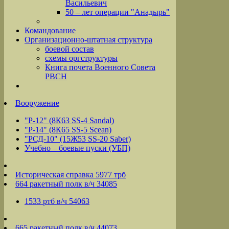
Васильевич
50 – лет операции "Анадырь"
Командование
Организационно-штатная структура
боевой состав
схемы оргструктуры
Книга почета Военного Совета
РВСН
Вооружение
"Р-12" (8К63 SS-4 Sandal)
"Р-14" (8К65 SS-5 Scean)
"РСД-10" (15Ж53 SS-20 Saber)
Учебно – боевые пуски (УБП)
Историческая справка 5977 трб
664 ракетный полк в/ч 34085
1533 ртб в/ч 54063
665 ракетный полк в/ч 44073