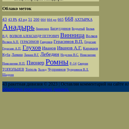
Облако меток
668
43
43 РА
43 рд
51
200
665
АХТЫРКА
664
664 рп
Анадырь
Багаутдинов
Ананских
Бедратый
Билык
Винница
Волков
В.Д.
ВОЛКОВ АЛЕКСАНДР ПЕТРОВИЧ
Герасимов В.П.
Волков А.П.
ГЕРАСИМОВ
Гавриков
Герасько
Глухов
Иванов А.Г.
Иванов
Каракаев
Герасько А.П.
Лебедин
Куба
Ламаш
Ламаш В.Г.
Неделин В.С.
Николаенко
Ромны
Пионер
Николаенко Н.П.
Р–14
Свирин
ТОПОЛЬЦЕВ
Тополь
Чуприянов
Холод
Чуприянов В.Л.
Шадрин
43 ракетная дивизия © 2023 | Оставляя комментарий на сайте и
обработки персональных данных.