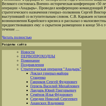
Великого состоялась Военно–историческая конференция «50 ле
операции «Анадырь». Проводил конференцию командующий Р
стратегического назначения генерал–полковник Сергей Виктор
выступивший со вступительным словом. С.В. Каракаев остано
возникновения Карибского кризиса и рассказал о малоизвестн
предшествовавших ему: о скрытном размещении в конце 50-х г
течение …
Читать полностью
Разделы сайта
Новости
ПЕРВОПРОХОДЦЫ
Поминание
Поздравления
Стратегическая операция "Анадырь"
Доклад генерал-майора
Стаценко
Гавриков Сергей Федорович
Герзель Василий Михайлович
Ландарь Юрий Григорьевич
Семёнов Илья Фёдорович
Середин Николай Сергеевич
Ананских Владимир