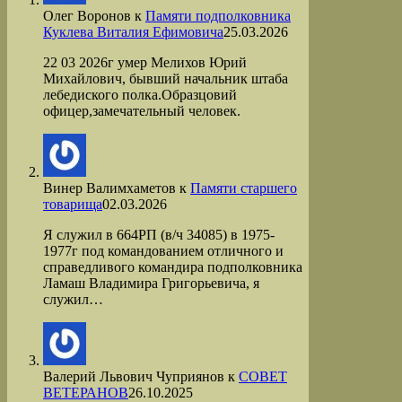
Олег Воронов
к
Памяти подполковника
Куклева Виталия Ефимовича
25.03.2026
22 03 2026г умер Мелихов Юрий
Михайлович, бывший начальник штаба
лебедиского полка.Образцовий
офицер,замечательный человек.
Винер Валимхаметов
к
Памяти старшего
товарища
02.03.2026
Я служил в 664РП (в/ч 34085) в 1975-
1977г под командованием отличного и
справедливого командира подполковника
Ламаш Владимира Григорьевича, я
служил…
Валерий Львович Чуприянов
к
СОВЕТ
ВЕТЕРАНОВ
26.10.2025