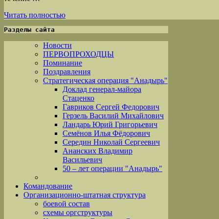
Читать полностью
Разделы сайта
Новости
ПЕРВОПРОХОДЦЫ
Поминание
Поздравления
Стратегическая операция "Анадырь"
Доклад генерал-майора
Стаценко
Гавриков Сергей Федорович
Герзель Василий Михайлович
Ландарь Юрий Григорьевич
Семёнов Илья Фёдорович
Середин Николай Сергеевич
Ананских Владимир
Васильевич
50 – лет операции "Анадырь"
Командование
Организационно-штатная структура
боевой состав
схемы оргструктуры