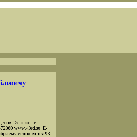
йловичу
енов Суворова и
372880 www.43rd.su, E-
ября ему исполняется 93