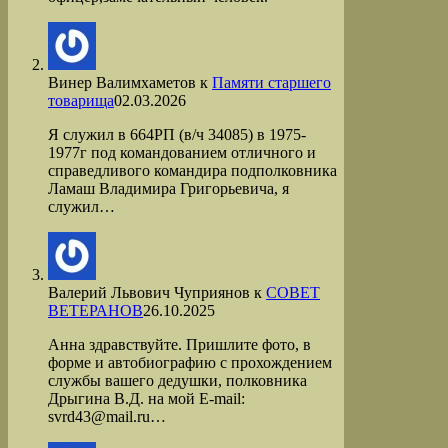
Винер Валимхаметов
к
Памяти старшего
товарища
02.03.2026
Я служил в 664РП (в/ч 34085) в 1975-
1977г под командованием отличного и
справедливого командира подполковника
Ламаш Владимира Григорьевича, я
служил…
Валерий Львович Чуприянов
к
СОВЕТ
ВЕТЕРАНОВ
26.10.2025
Анна здравствуйте. Пришлите фото, в
форме и автобиографию с прохождением
службы вашего дедушки, полковника
Дрыгина В.Д. на мой Е-mail:
svrd43@mail.ru…