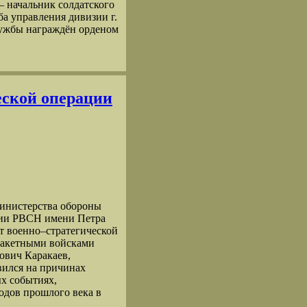
 – начальник солдатского
уба управления дивизии г.
лужбы награждён орденом
еской операции
Министерства обороны
мии РВСН имени Петра
т военно–стратегической
акетными войсками
ович Каракаев,
вился на причинах
ых событиях,
одов прошлого века в