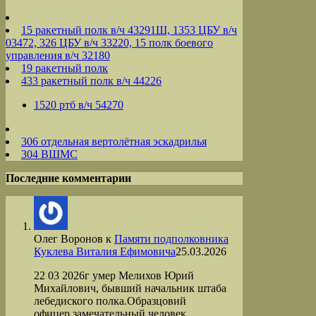
15 ракетный полк в/ч 43291Ш, 1353 ЦБУ в/ч
03472, 326 ЦБУ в/ч 33220, 15 полк боевого
управления в/ч 32180
19 ракетный полк
433 ракетный полк в/ч 44226
1520 ртб в/ч 54270
306 отдельная вертолётная эскадрилья
304 ВШМС
Последние комментарии
Олег Воронов
к
Памяти подполковника
Куклева Виталия Ефимовича
25.03.2026
22 03 2026г умер Мелихов Юрий
Михайлович, бывший начальник штаба
лебедиского полка.Образцовий
офицер,замечательный человек.