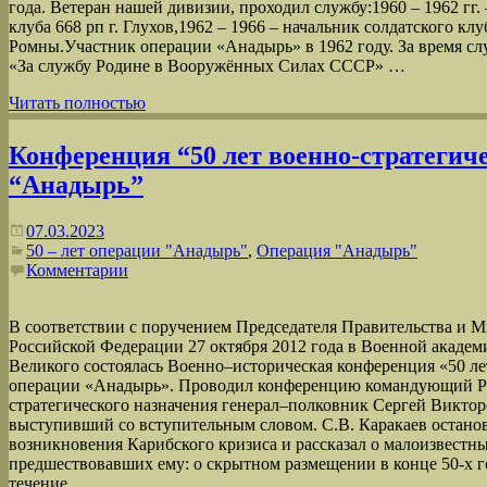
года. Ветеран нашей дивизии, проходил службу:1960 – 1962 гг.
клуба 668 рп г. Глухов,1962 – 1966 – начальник солдатского кл
Ромны.Участник операции «Анадырь» в 1962 году. За время с
«За службу Родине в Вооружённых Силах СССР» …
Читать полностью
Конференция “50 лет военно-стратегич
“Анадырь”
07.03.2023
50 – лет операции "Анадырь"
,
Операция "Анадырь"
Комментарии
В соответствии с поручением Председателя Правительства и 
Российской Федерации 27 октября 2012 года в Военной акаде
Великого состоялась Военно–историческая конференция «50 ле
операции «Анадырь». Проводил конференцию командующий Р
стратегического назначения генерал–полковник Сергей Виктор
выступивший со вступительным словом. С.В. Каракаев остано
возникновения Карибского кризиса и рассказал о малоизвестн
предшествовавших ему: о скрытном размещении в конце 50-х г
течение …