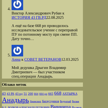
Виктор Александрович Рубан
к
ИСТОРИЯ 43 ГВ.РД
22.08.2025
А ещё на базе 668 рп проводилось
исследовательское учение с переправой
ПУ по потонному мосту при смене ПП.
Дату точно…
Анна
к
СОВЕТ ВЕТЕРАНОВ
12.03.2025
Мой дедушка Дрыгин Владимир
Дмитриевич — был участником
спец.операции Анадырь.
Облако меток
668
43
43 РА
43 рд
51
200
665
АХТЫРКА
664
664 рп
Анадырь
Багаутдинов
Ананских
Бедратый
Билык
Винница
Волков
В.Д.
ВОЛКОВ АЛЕКСАНДР ПЕТРОВИЧ