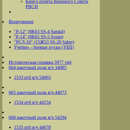
Книга почета Военного Совета
РВСН
Вооружение
"Р-12" (8К63 SS-4 Sandal)
"Р-14" (8К65 SS-5 Scean)
"РСД-10" (15Ж53 SS-20 Saber)
Учебно – боевые пуски (УБП)
Историческая справка 5977 трб
664 ракетный полк в/ч 34085
1533 ртб в/ч 54063
665 ракетный полк в/ч 44073
1534 ртб в/ч 44154
668 ракетный полк в/ч 54294
1535 ртб в/ч 44078