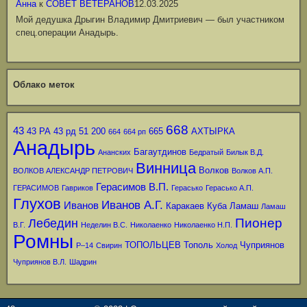
Анна
к
СОВЕТ ВЕТЕРАНОВ
12.03.2025
Мой дедушка Дрыгин Владимир Дмитриевич — был участником
спец.операции Анадырь.
Облако меток
668
43
43 РА
43 рд
51
200
665
АХТЫРКА
664
664 рп
Анадырь
Багаутдинов
Ананских
Бедратый
Билык В.Д.
Винница
Волков
ВОЛКОВ АЛЕКСАНДР ПЕТРОВИЧ
Волков А.П.
Герасимов В.П.
ГЕРАСИМОВ
Гавриков
Герасько
Герасько А.П.
Глухов
Иванов А.Г.
Иванов
Каракаев
Куба
Ламаш
Ламаш
Пионер
Лебедин
В.Г.
Неделин В.С.
Николаенко
Николаенко Н.П.
Ромны
ТОПОЛЬЦЕВ
Тополь
Чуприянов
Р–14
Свирин
Холод
Чуприянов В.Л.
Шадрин