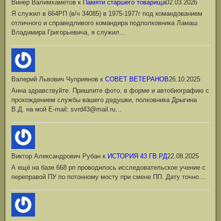
Винер Валимхаметов
к
Памяти старшего товарища
02.03.2026
Я служил в 664РП (в/ч 34085) в 1975-1977г под командованием
отличного и справедливого командира подполковника Ламаш
Владимира Григорьевича, я служил…
Валерий Львович Чуприянов
к
СОВЕТ ВЕТЕРАНОВ
26.10.2025
Анна здравствуйте. Пришлите фото, в форме и автобиографию с
прохождением службы вашего дедушки, полковника Дрыгина
В.Д. на мой Е-mail: svrd43@mail.ru…
Виктор Александрович Рубан
к
ИСТОРИЯ 43 ГВ.РД
22.08.2025
А ещё на базе 668 рп проводилось исследовательское учение с
переправой ПУ по потонному мосту при смене ПП. Дату точно…