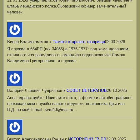
22 03 2026г умер Мелихов Юрий Михайлович, бывший начальник
штаба лебедиского полка.Образцовий офицер,замечательный
человек.
Винер Валимхаметов
к
Памяти старшего товарища
02.03.2026
Я служил в 664РП (в/ч 34085) в 1975-1977г под командованием
отличного и справедливого командира подполковника Ламаш
Владимира Григорьевича, я служил…
Валерий Львович Чуприянов
к
СОВЕТ ВЕТЕРАНОВ
26.10.2025
Анна здравствуйте. Пришлите фото, в форме и автобиографию с
прохождением службы вашего дедушки, полковника Дрыгина
В.Д. на мой Е-mail: svrd43@mail.ru…
Виктор Александрович Рубан
к
ИСТОРИЯ 43 ГВ.РД
22.08.2025