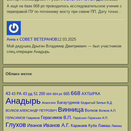
А ещё на базе 668 рп проводилось исследовательское учение с
переправой ПУ по потонному мосту при смене ПП. Дату точно…
Анна
к
СОВЕТ ВЕТЕРАНОВ
12.03.2025
Мой дедушка Дрыгин Владимир Дмитриевич — был участником
спец.операции Анадырь.
Облако меток
668
43
43 РА
43 рд
51
200
665
АХТЫРКА
664
664 рп
Анадырь
Багаутдинов
Ананских
Бедратый
Билык В.Д.
Винница
Волков
ВОЛКОВ АЛЕКСАНДР ПЕТРОВИЧ
Волков А.П.
Герасимов В.П.
ГЕРАСИМОВ
Гавриков
Герасько
Герасько А.П.
Глухов
Иванов А.Г.
Иванов
Каракаев
Куба
Ламаш
Ламаш