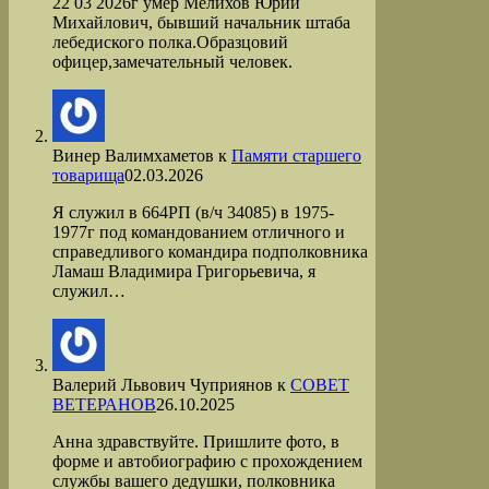
22 03 2026г умер Мелихов Юрий
Михайлович, бывший начальник штаба
лебедиского полка.Образцовий
офицер,замечательный человек.
Винер Валимхаметов
к
Памяти старшего
товарища
02.03.2026
Я служил в 664РП (в/ч 34085) в 1975-
1977г под командованием отличного и
справедливого командира подполковника
Ламаш Владимира Григорьевича, я
служил…
Валерий Львович Чуприянов
к
СОВЕТ
ВЕТЕРАНОВ
26.10.2025
Анна здравствуйте. Пришлите фото, в
форме и автобиографию с прохождением
службы вашего дедушки, полковника