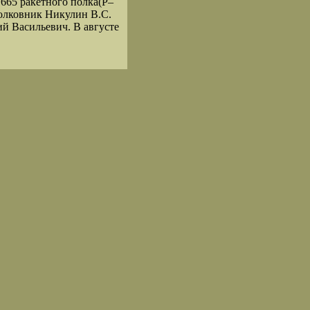
665 ракетного полка(Р–
полковник Никулин В.С.
й Васильевич. В августе