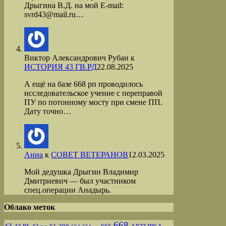
Дрыгина В.Д. на мой Е-mail:
svrd43@mail.ru…
Виктор Александрович Рубан
к
ИСТОРИЯ 43 ГВ.РД
22.08.2025
А ещё на базе 668 рп проводилось
исследовательское учение с переправой
ПУ по потонному мосту при смене ПП.
Дату точно…
Анна
к
СОВЕТ ВЕТЕРАНОВ
12.03.2025
Мой дедушка Дрыгин Владимир
Дмитриевич — был участником
спец.операции Анадырь.
Облако меток
668
43