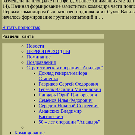
размещена на площадке и на фондах ранее занимавшихся 2 рдн 
14). Начинал формирование заместитель командира части под
Первым командиром был назначен подполковник Сухов Васили
началось формирование группы испытаний и …
Читать полностью
Разделы сайта
Новости
ПЕРВОПРОХОДЦЫ
Поминание
Поздравления
Стратегическая операция "Анадырь"
Доклад генерал-майора
Стаценко
Гавриков Сергей Федорович
Герзель Василий Михайлович
Ландарь Юрий Григорьевич
Семёнов Илья Фёдорович
Середин Николай Сергеевич
Ананских Владимир
Васильевич
50 – лет операции "Анадырь"
Командование