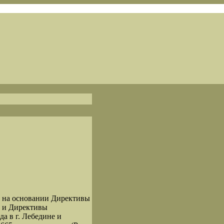
ду на основании Директивы
а и Директивы
а в г. Лебедине и