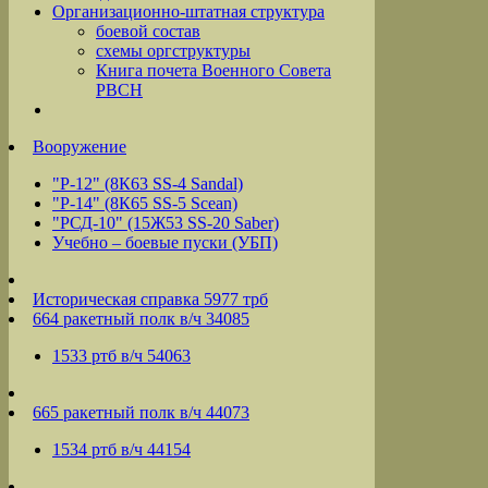
Организационно-штатная структура
боевой состав
схемы оргструктуры
Книга почета Военного Совета
РВСН
Вооружение
"Р-12" (8К63 SS-4 Sandal)
"Р-14" (8К65 SS-5 Scean)
"РСД-10" (15Ж53 SS-20 Saber)
Учебно – боевые пуски (УБП)
Историческая справка 5977 трб
664 ракетный полк в/ч 34085
1533 ртб в/ч 54063
665 ракетный полк в/ч 44073
1534 ртб в/ч 44154