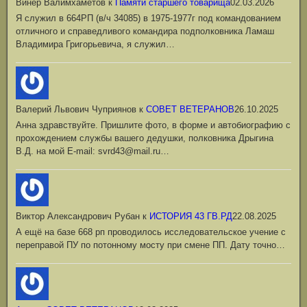
Винер Валимхаметов
к
Памяти старшего товарища
02.03.2026
Я служил в 664РП (в/ч 34085) в 1975-1977г под командованием
отличного и справедливого командира подполковника Ламаш
Владимира Григорьевича, я служил…
Валерий Львович Чуприянов
к
СОВЕТ ВЕТЕРАНОВ
26.10.2025
Анна здравствуйте. Пришлите фото, в форме и автобиографию с
прохождением службы вашего дедушки, полковника Дрыгина
В.Д. на мой Е-mail: svrd43@mail.ru…
Виктор Александрович Рубан
к
ИСТОРИЯ 43 ГВ.РД
22.08.2025
А ещё на базе 668 рп проводилось исследовательское учение с
переправой ПУ по потонному мосту при смене ПП. Дату точно…