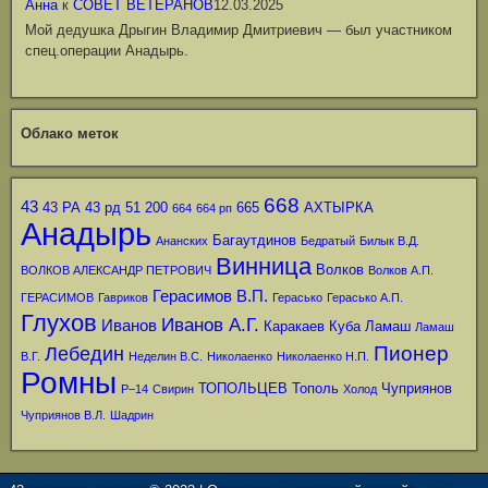
Анна
к
СОВЕТ ВЕТЕРАНОВ
12.03.2025
Мой дедушка Дрыгин Владимир Дмитриевич — был участником
спец.операции Анадырь.
Облако меток
668
43
43 РА
43 рд
51
200
665
АХТЫРКА
664
664 рп
Анадырь
Багаутдинов
Ананских
Бедратый
Билык В.Д.
Винница
Волков
ВОЛКОВ АЛЕКСАНДР ПЕТРОВИЧ
Волков А.П.
Герасимов В.П.
ГЕРАСИМОВ
Гавриков
Герасько
Герасько А.П.
Глухов
Иванов А.Г.
Иванов
Каракаев
Куба
Ламаш
Ламаш
Пионер
Лебедин
В.Г.
Неделин В.С.
Николаенко
Николаенко Н.П.
Ромны
ТОПОЛЬЦЕВ
Тополь
Чуприянов
Р–14
Свирин
Холод
Чуприянов В.Л.
Шадрин