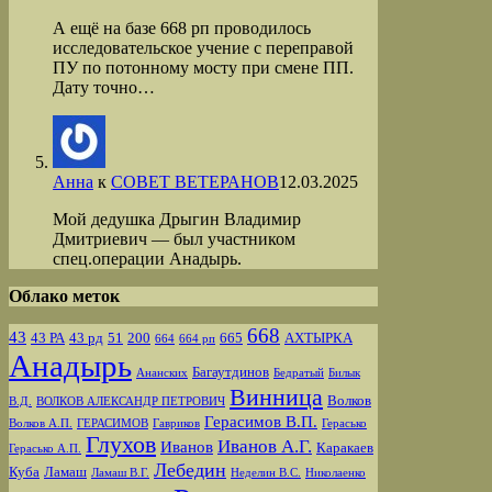
А ещё на базе 668 рп проводилось
исследовательское учение с переправой
ПУ по потонному мосту при смене ПП.
Дату точно…
Анна
к
СОВЕТ ВЕТЕРАНОВ
12.03.2025
Мой дедушка Дрыгин Владимир
Дмитриевич — был участником
спец.операции Анадырь.
Облако меток
668
43
43 РА
43 рд
51
200
665
АХТЫРКА
664
664 рп
Анадырь
Багаутдинов
Ананских
Бедратый
Билык
Винница
Волков
В.Д.
ВОЛКОВ АЛЕКСАНДР ПЕТРОВИЧ
Герасимов В.П.
Волков А.П.
ГЕРАСИМОВ
Гавриков
Герасько
Глухов
Иванов А.Г.
Иванов
Каракаев
Герасько А.П.
Лебедин
Куба
Ламаш
Ламаш В.Г.
Неделин В.С.
Николаенко