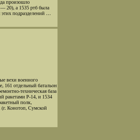
гда произошло
 20), а 1535 ртб была
 этих подразделений …
ые вехи военного
е, 161 отдельный батальон
ремонтно-техническая база
й ракетами Р-14, и 1534
 ракетный полк,
 (г. Конотоп, Сумской