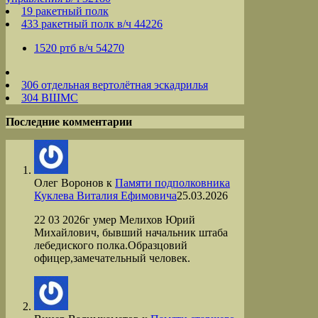
19 ракетный полк
433 ракетный полк в/ч 44226
1520 ртб в/ч 54270
306 отдельная вертолётная эскадрилья
304 ВШМС
Последние комментарии
Олег Воронов
к
Памяти подполковника
Куклева Виталия Ефимовича
25.03.2026
22 03 2026г умер Мелихов Юрий
Михайлович, бывший начальник штаба
лебедиского полка.Образцовий
офицер,замечательный человек.