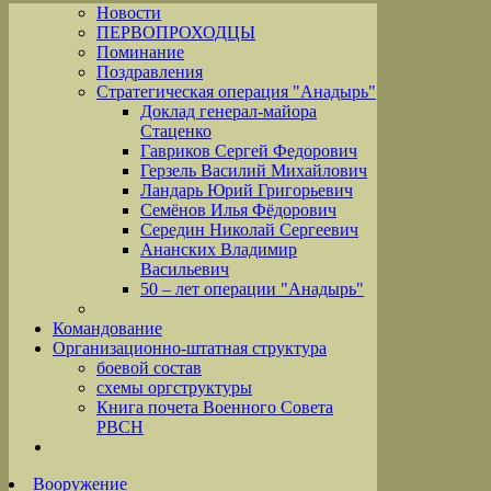
Новости
ПЕРВОПРОХОДЦЫ
Поминание
Поздравления
Стратегическая операция "Анадырь"
Доклад генерал-майора
Стаценко
Гавриков Сергей Федорович
Герзель Василий Михайлович
Ландарь Юрий Григорьевич
Семёнов Илья Фёдорович
Середин Николай Сергеевич
Ананских Владимир
Васильевич
50 – лет операции "Анадырь"
Командование
Организационно-штатная структура
боевой состав
схемы оргструктуры
Книга почета Военного Совета
РВСН
Вооружение