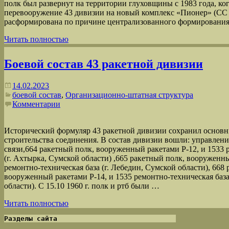
полк был развернут на территории глуховщины с 1983 года, ко
перевооружение 43 дивизии на новый комплекс «Пионер» (СС —
расформирована по причине централизованного формирования
Читать полностью
Боевой состав 43 ракетной дивизии
14.02.2023
боевой состав
,
Организационно-штатная структура
Комментарии
Исторический формуляр 43 ракетной дивизии сохранил основн
строительства соединения. В состав дивизии вошли: управлени
связи,664 ракетный полк, вооруженный ракетами Р-12, и 1533 
(г. Ахтырка, Сумской области) ,665 ракетный полк, вооруженны
ремонтно-техническая база (г. Лебедин, Сумской области), 668
вооруженный ракетами Р-14, и 1535 ремонтно-техническая база
области). С 15.10 1960 г. полк и ртб были …
Читать полностью
Разделы сайта