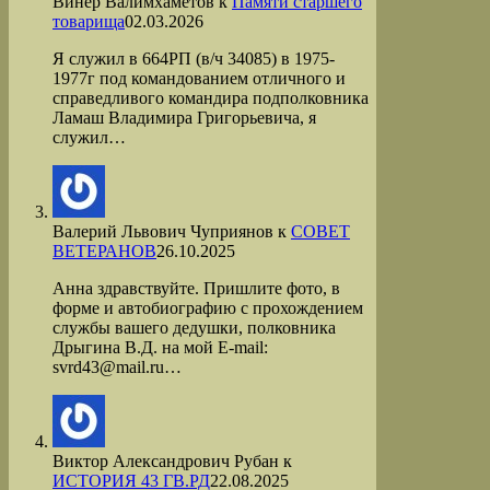
Винер Валимхаметов
к
Памяти старшего
товарища
02.03.2026
Я служил в 664РП (в/ч 34085) в 1975-
1977г под командованием отличного и
справедливого командира подполковника
Ламаш Владимира Григорьевича, я
служил…
Валерий Львович Чуприянов
к
СОВЕТ
ВЕТЕРАНОВ
26.10.2025
Анна здравствуйте. Пришлите фото, в
форме и автобиографию с прохождением
службы вашего дедушки, полковника
Дрыгина В.Д. на мой Е-mail:
svrd43@mail.ru…
Виктор Александрович Рубан
к
ИСТОРИЯ 43 ГВ.РД
22.08.2025