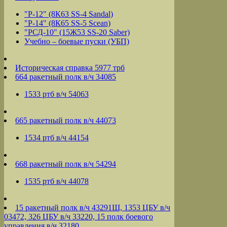
"Р-12" (8К63 SS-4 Sandal)
"Р-14" (8К65 SS-5 Scean)
"РСД-10" (15Ж53 SS-20 Saber)
Учебно – боевые пуски (УБП)
Историческая справка 5977 трб
664 ракетный полк в/ч 34085
1533 ртб в/ч 54063
665 ракетный полк в/ч 44073
1534 ртб в/ч 44154
668 ракетный полк в/ч 54294
1535 ртб в/ч 44078
15 ракетный полк в/ч 43291Ш, 1353 ЦБУ в/ч
03472, 326 ЦБУ в/ч 33220, 15 полк боевого
управления в/ч 32180