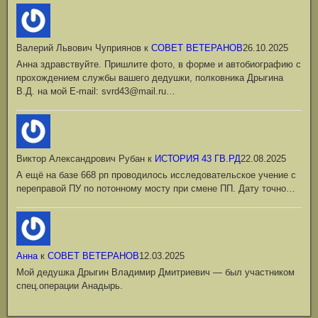
Валерий Львович Чуприянов
к
СОВЕТ ВЕТЕРАНОВ
26.10.2025
Анна здравствуйте. Пришлите фото, в форме и автобиографию с
прохождением службы вашего дедушки, полковника Дрыгина
В.Д. на мой Е-mail: svrd43@mail.ru…
Виктор Александрович Рубан
к
ИСТОРИЯ 43 ГВ.РД
22.08.2025
А ещё на базе 668 рп проводилось исследовательское учение с
переправой ПУ по потонному мосту при смене ПП. Дату точно…
Анна
к
СОВЕТ ВЕТЕРАНОВ
12.03.2025
Мой дедушка Дрыгин Владимир Дмитриевич — был участником
спец.операции Анадырь.