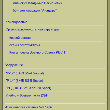
Ананских Владимир Васильевич
50 – лет операции "Анадырь"
Командование
Организационно-штатная структура
боевой состав
схемы оргструктуры
Книга почета Военного Совета РВСН
Вооружение
"Р-12" (8К63 SS-4 Sandal)
"Р-14" (8К65 SS-5 Scean)
"РСД-10" (15Ж53 SS-20 Saber)
Учебно – боевые пуски (УБП)
Историческая справка 5977 трб