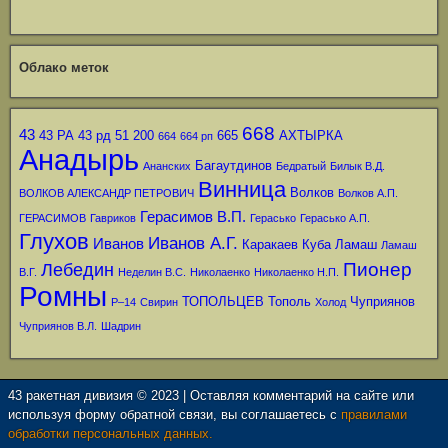
Облако меток
668
43
43 РА
43 рд
51
200
665
АХТЫРКА
664
664 рп
Анадырь
Багаутдинов
Ананских
Бедратый
Билык В.Д.
Винница
Волков
ВОЛКОВ АЛЕКСАНДР ПЕТРОВИЧ
Волков А.П.
Герасимов В.П.
ГЕРАСИМОВ
Гавриков
Герасько
Герасько А.П.
Глухов
Иванов А.Г.
Иванов
Каракаев
Куба
Ламаш
Ламаш
Пионер
Лебедин
В.Г.
Неделин В.С.
Николаенко
Николаенко Н.П.
Ромны
ТОПОЛЬЦЕВ
Тополь
Чуприянов
Р–14
Свирин
Холод
Чуприянов В.Л.
Шадрин
43 ракетная дивизия © 2023 | Оставляя комментарий на сайте или
используя форму обратной связи, вы соглашаетесь с
правилами
обработки персональных данных.