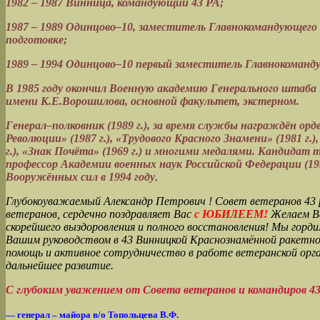
1982 – 1987 Винница, командующий 43 РА;
1987 – 1989 Одинцово–10, заместитель Главнокомандующего
подготовке;
1989 – 1994 Одинцово–10 первый заместитель Главнокоман
В 1985 году окончил Военную академию Генерального штаб
имени К.Е.Ворошилова, основной факультет, экстерном.
Генерал–полковник (1989 г.), за время службы награждён ор
Революции» (1987 г.), «Трудового Красного Знамени» (1981 г.)
г.), «Знак Почёта» (1969 г.) и многими медалями. Кандидат те
профессор Академии военных наук Российской Федерации (1993
Вооружённых сил в 1994 году
.
Глубокоуважаемый Александр Петрович ! Совет ветеранов 43 
ветеранов, сердечно поздравляет Вас
с ЮБИЛЕЕМ!
Желаем В
скорейшего выздоровления и полного восстановления! Мы горд
Вашим руководством в 43 Винницкой Краснознамённой ракетно
помощь и активное сотрудничество в работе ветеранской орга
дальнейшее развитие.
С глубоким уважением от Совета ветеранов и командиров 43
— генерал – майора в/о Топольцева В.Ф.