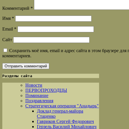
Комментарий
*
Имя
*
Email
*
Сайт
Сохранить моё имя, email и адрес сайта в этом браузере дл
комментариев.
Разделы сайта
Новости
ПЕРВОПРОХОДЦЫ
Поминание
Поздравления
Стратегическая операция "Анадырь"
Доклад генерал-майора
Стаценко
Гавриков Сергей Федорович
Герзель Василий Михайлович