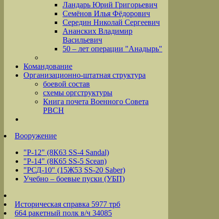
Ландарь Юрий Григорьевич
Семёнов Илья Фёдорович
Середин Николай Сергеевич
Ананских Владимир
Васильевич
50 – лет операции "Анадырь"
Командование
Организационно-штатная структура
боевой состав
схемы оргструктуры
Книга почета Военного Совета
РВСН
Вооружение
"Р-12" (8К63 SS-4 Sandal)
"Р-14" (8К65 SS-5 Scean)
"РСД-10" (15Ж53 SS-20 Saber)
Учебно – боевые пуски (УБП)
Историческая справка 5977 трб
664 ракетный полк в/ч 34085