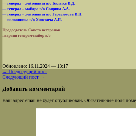
— генерал – лейтенанта в/о Билыка В.Д.
— генерал – майора в/о Свирина А.А.
— генерал – лейтенанта в/о Герасимова В.П.
— полковника в/о Хиневича А.П.
Председатель Совета ветеранов
гвардии генерал-майор в/о
Обновлено: 16.11.2024 — 13:17
← Предыдущий пост
Следующий пост →
Добавить комментарий
Ваш адрес email не будет опубликован.
Обязательные поля пом