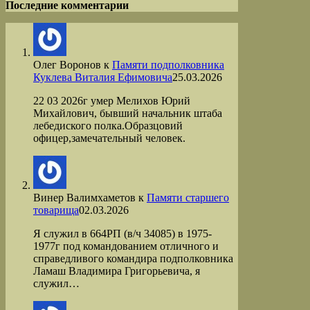
Последние комментарии
Олег Воронов
к
Памяти подполковника
Куклева Виталия Ефимовича
25.03.2026
22 03 2026г умер Мелихов Юрий
Михайлович, бывший начальник штаба
лебедиского полка.Образцовий
офицер,замечательный человек.
Винер Валимхаметов
к
Памяти старшего
товарища
02.03.2026
Я служил в 664РП (в/ч 34085) в 1975-
1977г под командованием отличного и
справедливого командира подполковника
Ламаш Владимира Григорьевича, я
служил…