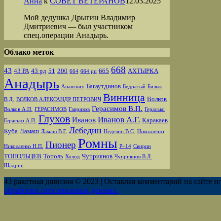
Анна
к
СОВЕТ ВЕТЕРАНОВ
12.03.2025
Мой дедушка Дрыгин Владимир
Дмитриевич — был участником
спец.операции Анадырь.
Облако меток
668
43
43 РА
43 рд
51
200
665
АХТЫРКА
664
664 рп
Анадырь
Багаутдинов
Ананских
Бедратый
Билык
Винница
Волков
В.Д.
ВОЛКОВ АЛЕКСАНДР ПЕТРОВИЧ
Герасимов В.П.
Волков А.П.
ГЕРАСИМОВ
Гавриков
Герасько
Глухов
Иванов А.Г.
Иванов
Каракаев
Герасько А.П.
Лебедин
Куба
Ламаш
Ламаш В.Г.
Неделин В.С.
Николаенко
Ромны
Пионер
Николаенко Н.П.
Р–14
Свирин
ТОПОЛЬЦЕВ
Тополь
Чуприянов
Холод
Чуприянов В.Л.
Шадрин
43 ракетная дивизия © 2023 | Оставляя комментарий на сайте и
обработки персональных данных.