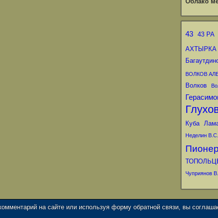
Облако ме
43
43 РА
АХТЫРКА
Багаутдин
ВОЛКОВ АЛ
Волков
Во
Герасимо
Глухо
Куба
Лам
Неделин В.С
Пионе
ТОПОЛЬЦ
Чуприянов В.
 комментарий на сайте или используя форму обратной связи, вы соглаш