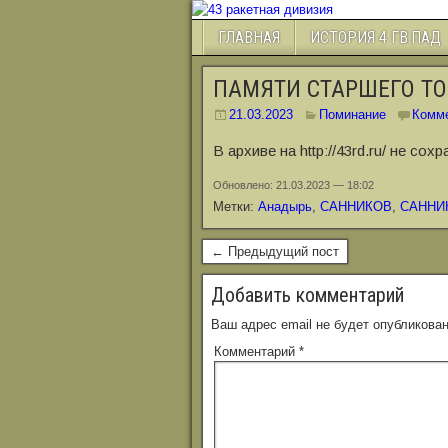
ГЛАВНАЯ
ИСТОРИЯ 4 ГВ.ПАД
ПАМЯТИ СТАРШЕГО Т
21.03.2023
Поминание
Комм
В архиве на http://43rd.ru/ не со
Обновлено: 21.03.2023 — 18:02
Метки:
Анадырь
,
САННИКОВ
,
САННИК
← Предыдущий пост
Добавить комментарий
Ваш адрес email не будет опубликован
Комментарий
*