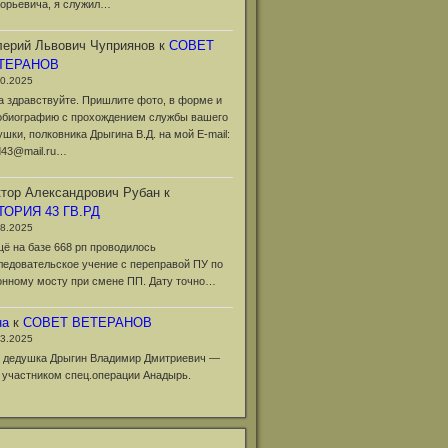
горьевича, я служил…
ерий Львович Чуприянов
к
СОВЕТ
ТЕРАНОВ
10.2025
а здравствуйте. Пришлите фото, в форме и
обиографию с прохождением службы вашего
ушки, полковника Дрыгина В.Д. на мой Е-mail:
d43@mail.ru…
тор Александрович Рубан
к
ТОРИЯ 43 ГВ.РД
08.2025
щё на базе 668 рп проводилось
ледовательское учение с переправой ПУ по
онному мосту при смене ПП. Дату точно…
на
к
СОВЕТ ВЕТЕРАНОВ
03.2025
 дедушка Дрыгин Владимир Дмитриевич —
 участником спец.операции Анадырь.