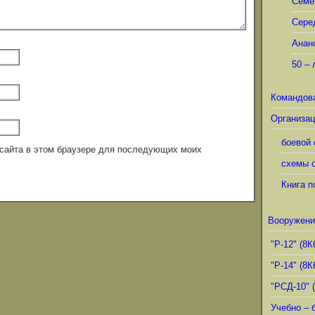
Семё
Сере
Анан
50 – 
Командов
Организац
боевой 
с сайта в этом браузере для последующих моих
схемы о
Книга п
Вооружени
"Р-12" (8К
"Р-14" (8К
"РСД-10" 
Учебно – 