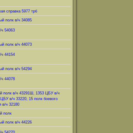
ая справка 5977 трб
ый полк в/ч 34085
/ч 54063
ый полк в/ч 44073
/ч 44154
ый полк в/ч 54294
/ч 44078
й полк в/ч 43291Ш, 1353 ЦБУ в/ч
 ЦБУ в/ч 33220, 15 полк боевого
 в/ч 32180
й полк
ый полк в/ч 44226
/ч 54270