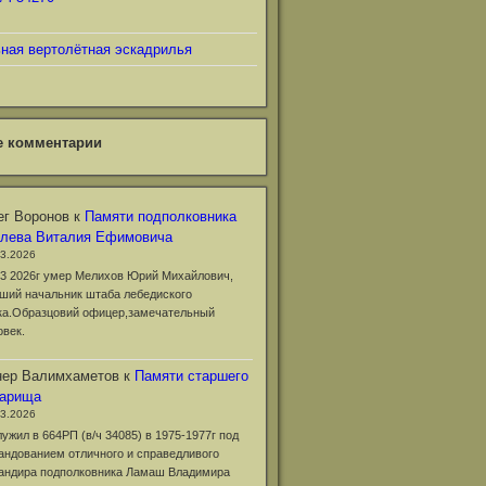
ьная вертолётная эскадрилья
е комментарии
г Воронов
к
Памяти подполковника
клева Виталия Ефимовича
03.2026
03 2026г умер Мелихов Юрий Михайлович,
ший начальник штаба лебедиского
ка.Образцовий офицер,замечательный
овек.
нер Валимхаметов
к
Памяти старшего
варища
03.2026
лужил в 664РП (в/ч 34085) в 1975-1977г под
андованием отличного и справедливого
андира подполковника Ламаш Владимира