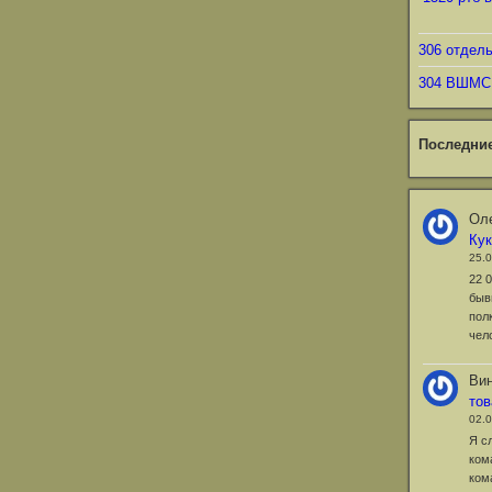
306 отдел
304 ВШМС
Последни
Оле
Ку
25.
22 
быв
пол
чел
Ви
то
02.
Я с
ком
ком