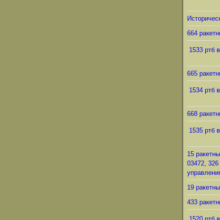
Историческ
664 ракетн
1533 ртб в
665 ракетн
1534 ртб в
668 ракетн
1535 ртб в
15 ракетны
03472, 326
управления
19 ракетны
433 ракетн
1520 ртб в