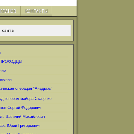
ТЕРАНОВ
КОНТАКТЫ
 сайта
и
ПРОХОДЦЫ
ние
вления
ическая операция "Анадырь"
ад генерал-майора Стаценко
иков Сергей Федорович
ель Василий Михайлович
арь Юрий Григорьевич