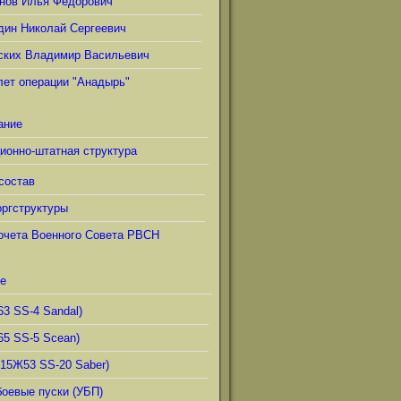
нов Илья Фёдорович
дин Николай Сергеевич
ских Владимир Васильевич
лет операции "Анадырь"
ание
ионно-штатная структура
состав
ргструктуры
очета Военного Совета РВСН
е
63 SS-4 Sandal)
65 SS-5 Scean)
(15Ж53 SS-20 Saber)
боевые пуски (УБП)