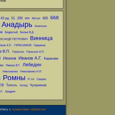
ток
668
43 рд
51
200
665
664
664 рп
Анадырь
Ананских
ов
Бедратый
Билык В.Д.
Винница
ЕКСАНДР ПЕТРОВИЧ
лков А.П.
ГЕРАСИМОВ
Гавриков
в В.П.
Герасько
Герасько А.П.
в
Иванов А.Г.
Иванов
Каракаев
Лебедин
аш
Ламаш В.Г.
.
Николаенко
Николаенко Н.П.
Ромны
р
Р–14
Свирин
ЕВ
Тополь
Чуприянов
Холод
Л.
Шадрин
аетесь с
правилами обработки