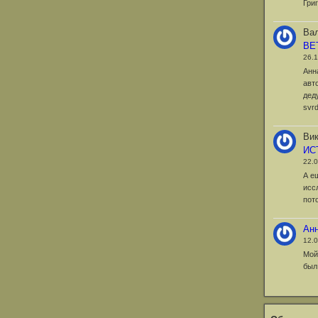
Гри
Вал
ВЕ
26.
Анн
авт
дед
svr
Вик
ИС
22.
А е
исс
пот
Ан
12.
Мой
был