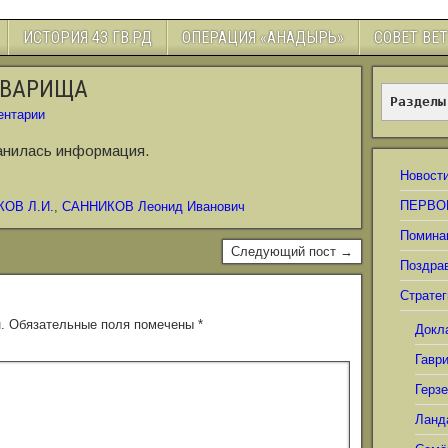
ИСТОРИЯ 43 ГВ.РД
ОПЕРАЦИЯ «АНАДЫРЬ»
СОВЕТ ВЕ
ОВАРИЩА
Разделы
ентарии
хранилась информация.
Новост
ПЕРВО
ОВ Л.И.
,
САННИКОВ Леонид Иванович
Помина
Следующий пост →
Поздра
Стратег
.
Обязательные поля помечены
*
Докл
Гавр
Герз
Ланд