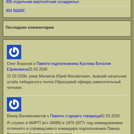
306 отдельная вертолётная эскадрилья
304 ВШМС
Последние комментарии
Олег Воронов
к
Памяти подполковника Куклева Виталия
Ефимовича
25.03.2026
22 03 2026г умер Мелихов Юрий Михайлович, бывший начальник
штаба лебедиского полка.Образцовий офицер,замечательный
человек.
Винер Валимхаметов
к
Памяти старшего товарища
02.03.2026
Я служил в 664РП (в/ч 34085) в 1975-1977г под командованием
отличного и справедливого командира подполковника Ламаш