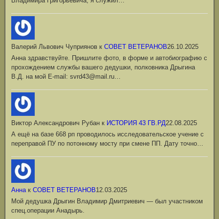
Владимира Григорьевича, я служил…
Валерий Львович Чуприянов
к
СОВЕТ ВЕТЕРАНОВ
26.10.2025
Анна здравствуйте. Пришлите фото, в форме и автобиографию с
прохождением службы вашего дедушки, полковника Дрыгина
В.Д. на мой Е-mail: svrd43@mail.ru…
Виктор Александрович Рубан
к
ИСТОРИЯ 43 ГВ.РД
22.08.2025
А ещё на базе 668 рп проводилось исследовательское учение с
переправой ПУ по потонному мосту при смене ПП. Дату точно…
Анна
к
СОВЕТ ВЕТЕРАНОВ
12.03.2025
Мой дедушка Дрыгин Владимир Дмитриевич — был участником
спец.операции Анадырь.