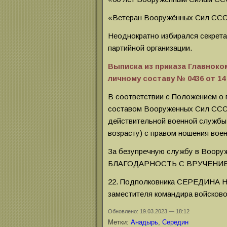
«Ветеран Вооружённых Сил СССР
Неоднократно избирался секрет
партийной организации.
Выписка из приказа Главнок
личному составу № 0436 от 14 
В соответствии с Положением о
составом Вооруженных Сил СС
действительной военной служб
возрасту) с правом ношения во
За безупречную службу в Воо
БЛАГОДАРНОСТЬ С ВРУЧЕНИ
22. Подполковника СЕРЕДИНА Ни
заместителя командира войсково
Обновлено: 19.03.2023 — 18:12
Метки:
Анадырь
,
Середин