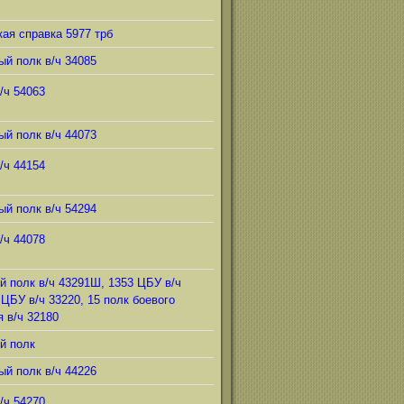
ая справка 5977 трб
ый полк в/ч 34085
/ч 54063
ый полк в/ч 44073
/ч 44154
ый полк в/ч 54294
/ч 44078
й полк в/ч 43291Ш, 1353 ЦБУ в/ч
 ЦБУ в/ч 33220, 15 полк боевого
 в/ч 32180
й полк
ый полк в/ч 44226
/ч 54270