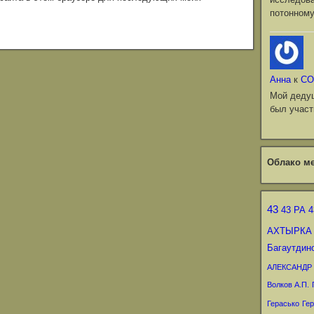
потонному
Анна
к
СО
Мой деду
был участ
Облако ме
43
43 РА
4
АХТЫРКА
Багаутдин
АЛЕКСАНДР
Волков А.П.
Герасько
Гер