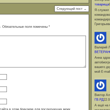
товарища
Следующий пост →
Я служил 
командова
командир
Григорьев
.
Обязательные поля помечены
*
Валерий Л
ВЕТЕРАН
Анна здра
автобиог
вашего де
мой Е-mai
Виктор Ал
ГВ.РД
22.0
А ещё на 
с сайта в этом браузере для последующих моих
исследова