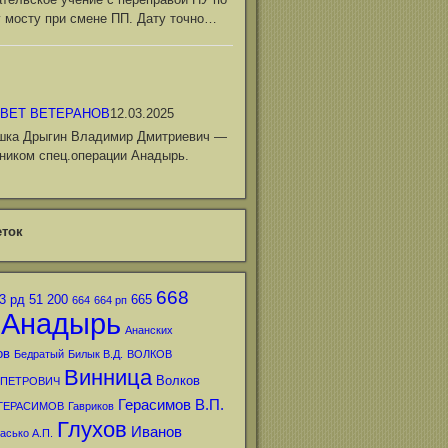
 мосту при смене ПП. Дату точно…
ВЕТ ВЕТЕРАНОВ
12.03.2025
шка Дрыгин Владимир Дмитриевич —
ником спец.операции Анадырь.
ток
668
3 рд
51
200
665
664
664 рп
Анадырь
Ананских
ов
Бедратый
Билык В.Д.
ВОЛКОВ
Винница
Волков
 ПЕТРОВИЧ
Герасимов В.П.
ГЕРАСИМОВ
Гавриков
Глухов
Иванов
асько А.П.