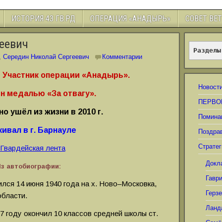
ИСТОРИЯ 43 ГВ.РД
ОПЕРАЦИЯ «АНАДЫРЬ»
СОВЕТ ВЕ
еевич
Разделы
,
Середин Николай Сергеевич
Комментарии
Участник операции «Анадырь».
Новост
н медалью «За отвагу».
ПЕРВО
о ушёл из жизни в 2010 г.
Помина
ивал в г. Барнауле
Поздра
Стратег
Докл
з автобиографии:
Гавр
лся 14 июня 1940 года на х. Ново–Московка,
Герз
области.
Ланд
57 году окончил 10 классов средней школы ст.