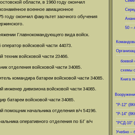
Семё
остовской области, в 1960 году окончил
нознамённое военное авиационное
Сере
75 году окончил факультет заочного обучения
Анан
ержинского.
50 – 
поряжении Главнокомандующего вида войск.
Командов
ий оператор войсковой части 44073.
Организац
ий техник войсковой части 23466.
боевой 
льник отделения войсковой части 34085.
схемы о
титель командира батареи войсковой части 34085.
Книга п
ший инженер дивизиона войсковой части 34085.
Вооружени
ндир батареи войсковой части 34085.
"Р-12" (8К
ший помощник начальника отделения в/ч 54196.
"Р-14" (8К
начальника оперативного отделения по БГ в/ч
"РСД-10" 
Учебно – 