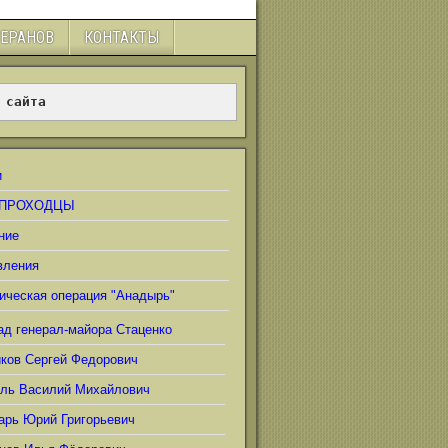
ТЕРАНОВ
КОНТАКТЫ
 сайта
и
ПРОХОДЦЫ
ние
вления
ическая операция "Анадырь"
ад генерал-майора Стаценко
иков Сергей Федорович
ель Василий Михайлович
арь Юрий Григорьевич