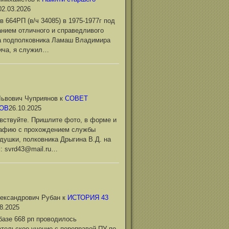
02.03.2026
в 664РП (в/ч 34085) в 1975-1977г под
нием отличного и справедливого
а подполковника Ламаш Владимира
ича, я служил…
ьвович Чуприянов
к
СОВЕТ
ОВ
26.10.2025
вствуйте. Пришлите фото, в форме и
рафию с прохождением службы
душки, полковника Дрыгина В.Д. на
l: svrd43@mail.ru…
ександрович Рубан
к
ИСТОРИЯ 43
8.2025
базе 668 рп проводилось
тельское учение с переправой ПУ по