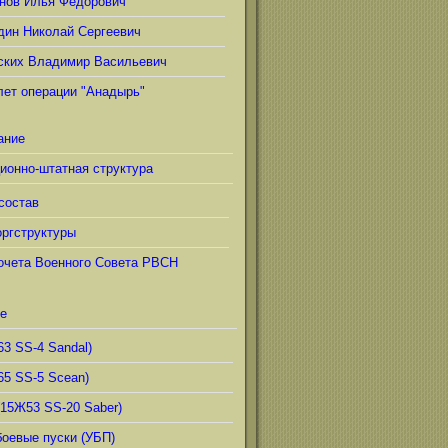
нов Илья Фёдорович
дин Николай Сергеевич
ских Владимир Васильевич
лет операции "Анадырь"
ание
ионно-штатная структура
состав
ргструктуры
очета Военного Совета РВСН
е
63 SS-4 Sandal)
65 SS-5 Scean)
(15Ж53 SS-20 Saber)
боевые пуски (УБП)