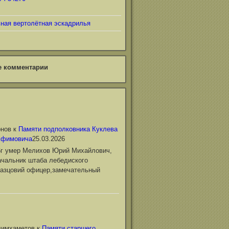
ьная вертолётная эскадрилья
е комментарии
онов
к
Памяти подполковника Куклева
Ефимовича
25.03.2026
6г умер Мелихов Юрий Михайлович,
чальник штаба лебедиского
азцовий офицер,замечательный
лимхаметов
к
Памяти старшего