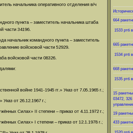
ститель начальника оперативного отделения в/ч
Историческ
664 ракетн
андного пункта – заместитель начальника штаба
й части 34196.
1533 ртб в
года начальник командного пункта – заместитель
665 ракетн
равлению войсковой части 52929.
1534 ртб в
аба войсковой части 08326.
далями:
668 ракетн
1535 ртб в
венной войне 1941-1945 гг.» Указ от 7.05.1965 г.;
15 ракетны
03472, 326
каз от 26.12.1967 г.;
управления
нных Силах» II степени – приказ от 4.11.1972 г.;
19 ракетны
ённых Силах» I степени – приказ от 12.1.1978 г.;
433 ракетн
» Указ от 28.1.1978 г.
1520 ртб в