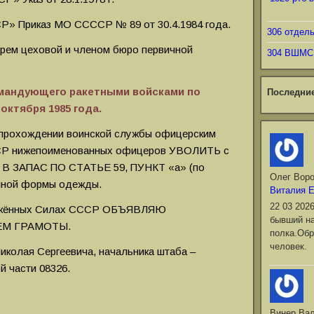
» Приказ МО ССССР № 89 от 30.4.1984 года.
306 отдел
арем цеховой и членом бюро первичной
304 ВШМС
омандующего ракетными войсками по
Последни
октября 1985 года.
 прохождении воинской службы офицерским
СР нижепоименованных офицеров УВОЛИТЬ с
ы В ЗАПАС ПО СТАТЬЕ 59, ПУНКТ «а» (по
Олег Вор
енной формы одежды.
Виталия 
22 03 202
ружённых Силах СССР ОБЪЯВЛЯЮ
бывший на
ЕМ ГРАМОТЫ.
полка.Обр
человек.
колая Сергеевича, начальника штаба –
й части 08326.
Винер Ва