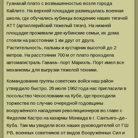
Гуанахай плато с возвышенностью возле города
Кайлито. На верхней площадке размещалась военная
школа, где обучались кубинцы вождению наших тягачей
АТТ (артиллерийский тяжелый тягач). На нижней
площадке проживали две кубинские семьи, их дома
стояли на расстоянии 1 км друг от друга.
Растительность, пальмы и кустарник высотой до 2
метров. На расстоянии 700 м от плато проходила
автомагистраль Гавана– порт Мариэль. Порт имел все
механизмы для выгрузки тяжелой техники.
Командование группы советских войск наш район
утвердило быстро. 26 июля 1962 года нас пригласили в
посольство Чехословакии на Кубе, где проходили
торжества по случаю очередной годовщины
вооружённого нападения революционеров во главе с
Фиделем Кастро на казармы Монкада в г. Сантьяго–де–
Куба. Там мы увидели всех наших руководителей от ГШ
РВ, военных советников от видов Вооружённых Сил и