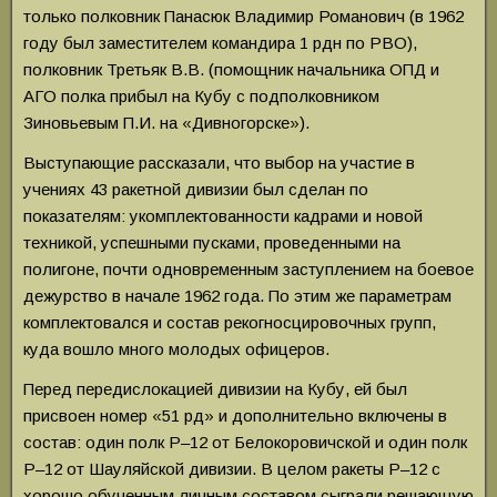
только полковник Панасюк Владимир Романович (в 1962
году был заместителем командира 1 рдн по РВО),
полковник Третьяк В.В. (помощник начальника ОПД и
АГО полка прибыл на Кубу с подполковником
Зиновьевым П.И. на «Дивногорске»).
Выступающие рассказали, что выбор на участие в
учениях 43 ракетной дивизии был сделан по
показателям: укомплектованности кадрами и новой
техникой, успешными пусками, проведенными на
полигоне, почти одновременным заступлением на боевое
дежурство в начале 1962 года. По этим же параметрам
комплектовался и состав рекогносцировочных групп,
куда вошло много молодых офицеров.
Перед передислокацией дивизии на Кубу, ей был
присвоен номер «51 рд» и дополнительно включены в
состав: один полк Р–12 от Белокоровичской и один полк
Р–12 от Шауляйской дивизии. В целом ракеты Р–12 с
хорошо обученным личным составом сыграли решающую