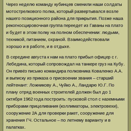
Через неделю команду кубинцев сменили наши солдаты
мотострелкового полка, который развертывался возле
нашего позиционного района для прикрытия. Позже наша
рекогносцировочная группа переедет из Гаваны на плато
и будет в этом полку на полном обеспечении: людьми,
техникой, питанием, охраной. Взаимодействовали
хорошо и в работе, и в отдыхе.
В середине августа к нам на плато прибыл офицер с г.
Лебедина, который сопровождал на танкере груз на Кубу.
Он привёз письмо командира полковника Коваленко А.А.
и выписку из приказа о присвоении звания – старший
лейтенант: Ложникову А., Чуйко А., Ландарю Ю.Г. По
плану отряд военных строителей должен был до 1
октября 1962 года построить: пусковой стол с наземными
приборами прицеливания (коллиматоры, электровехи),
сооружение 2А для проверки ракет, сооружение для
хранения ГЧ. Остальное – по летнему варианту и в
палатках.