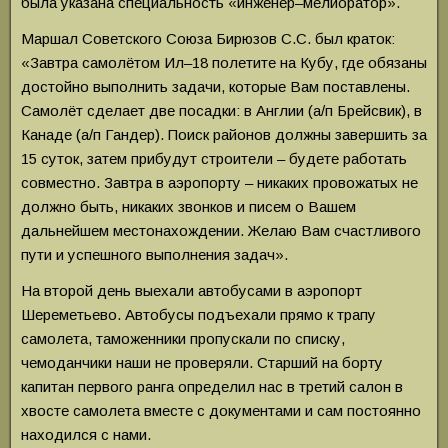
была указана специальность «инженер–мелиоратор».
Маршал Советского Союза Бирюзов С.С. был краток:
«Завтра самолётом Ил–18 полетите на Кубу, где обязаны
достойно выполнить задачи, которые Вам поставлены.
Самолёт сделает две посадки: в Англии (а/п Брейсвик), в
Канаде (а/п Гандер). Поиск районов должны завершить за
15 суток, затем прибудут строители – будете работать
совместно. Завтра в аэропорту – никаких провожатых не
должно быть, никаких звонков и писем о Вашем
дальнейшем местонахождении. Желаю Вам счастливого
пути и успешного выполнения задач».
На второй день выехали автобусами в аэропорт
Шереметьево. Автобусы подъехали прямо к трапу
самолета, таможенники пропускали по списку,
чемоданчики наши не проверяли. Старший на борту
капитан первого ранга определил нас в третий салон в
хвосте самолета вместе с документами и сам постоянно
находился с нами.