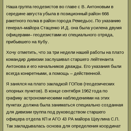
Наша группа геодезистов во главе с В. Антоновым в
середине августа убыла в позиционный район 668
ракетного полка в район города Ремедьос. По указанию
генерал–майора Стаценко И.Д. она была усилена двумя
офицерами– геодезистами из специального отряда,
прибывшего на Кубу.
Хочу отметить, что за три недели нашей работы на плато
командир дивизии заслушивал старшего лейтенанта
Антонова и его начальников дважды. Его указания были
всегда конкретными, а помощь – действенной.
Я занялся на плато закладкой ГОПов (геодезических
опорных пунктов). В конце сентября 1962 года по
графику астрономическими наблюдениями на этих
пунктах должна была заниматься специально созданная
для дивизии группа под руководством старшего
офицера отдела КП и АГО 43 РА майора Щеулина С.П.
Так закладывалась основа для определения координат