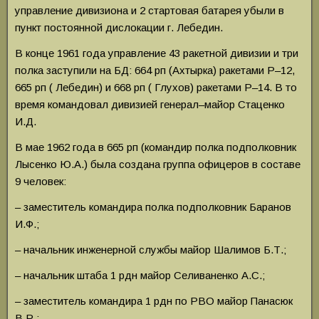
управление дивизиона и 2 стартовая батарея убыли в
пункт постоянной дислокации г. Лебедин.
В конце 1961 года управление 43 ракетной дивизии и три
полка заступили на БД: 664 рп (Ахтырка) ракетами Р–12,
665 рп ( Лебедин) и 668 рп ( Глухов) ракетами Р–14. В то
время командовал дивизией генерал–майор Стаценко
И.Д.
В мае 1962 года в 665 рп (командир полка подполковник
Лысенко Ю.А.) была создана группа офицеров в составе
9 человек:
– заместитель командира полка подполковник Баранов
И.Ф.;
– начальник инженерной службы майор Шалимов Б.Т.;
– начальник штаба 1 рдн майор Селиваненко А.С.;
– заместитель командира 1 рдн по РВО майор Панасюк
В.Р.;