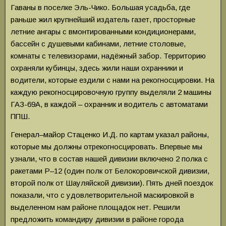
Гаваны в поселке Эль-Чико. Большая усадьба, где
раньше жил крупнейший издатель газет, просторные
летние ангары с вмонтированными кондиционерами,
бассейн с душевыми кабинами, летние столовые,
комнаты с телевизорами, надёжный забор. Территорию
охраняли кубинцы, здесь жили наши охранники и
водители, которые ездили с нами на рекогносцировки. На
каждую рекогносцировочную группу выделяли 2 машины
ГАЗ-69А, в каждой – охранник и водитель с автоматами
ППШ.
Генерал–майор Стаценко И.Д. по картам указал районы,
которые мы должны отрекогносцировать. Впервые мы
узнали, что в состав нашей дивизии включено 2 полка с
ракетами Р–12 (один полк от Белокоровичской дивизии,
второй полк от Шауляйской дивизии). Пять дней поездок
показали, что с удовлетворительной маскировкой в
выделенном нам районе площадок нет. Решили
предложить командиру дивизии в районе города