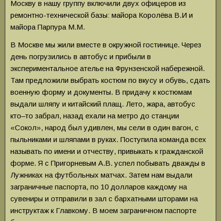
Москву в нашу группу включили двух офицеров из
ремонтно-технической базы: майора Королёва В.И и
майора Парпура М.М.
В Москве мы жили вместе в окружной гостинице. Через
день погрузились в автобус и прибыли в
экспериментальное ателье на Фрунзенской набережной.
Там предложили выбрать костюм по вкусу и обувь, сдать
военную форму и документы. В придачу к костюмам
выдали шляпу и китайский плащ. Лето, жара, автобус
кто–то забрал, назад ехали на метро до станции
«Сокол», народ был удивлен, мы сели в один вагон, с
пыльниками и шляпами в руках. Поступила команда всех
называть по имени и отчеству, привыкать к гражданской
форме. Я с Пригорневым А.В. успел побывать дважды в
Лужниках на футбольных матчах. Затем нам выдали
заграничные паспорта, по 10 долларов каждому на
сувениры и отправили в зал с бархатными шторами на
инструктаж к Главкому. В моем заграничном паспорте