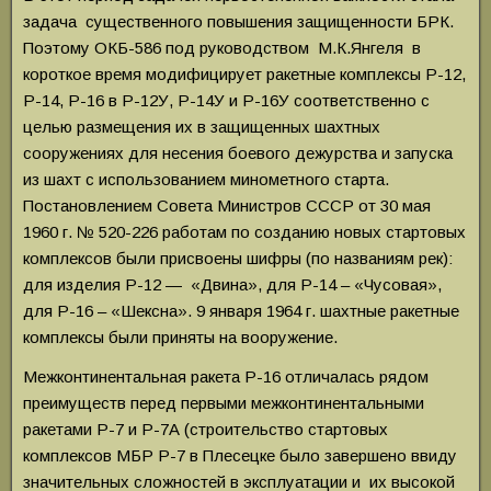
задача существенного повышения защищенности БРК.
Поэтому ОКБ-586 под руководством М.К.Янгеля в
короткое время модифицирует ракетные комплексы Р-12,
Р-14, Р-16 в Р-12У, Р-14У и Р-16У соответственно с
целью размещения их в защищенных шахтных
сооружениях для несения боевого дежурства и запуска
из шахт с использованием минометного старта.
Постановлением Совета Министров СССР от 30 мая
1960 г. № 520-226 работам по созданию новых стартовых
комплексов были присвоены шифры (по названиям рек):
для изделия Р-12 — «Двина», для Р-14 – «Чусовая»,
для Р-16 – «Шексна». 9 января 1964 г. шахтные ракетные
комплексы были приняты на вооружение.
Межконтинентальная ракета Р-16 отличалась рядом
преимуществ перед первыми межконтинентальными
ракетами Р-7 и Р-7А (строительство стартовых
комплексов МБР Р-7 в Плесецке было завершено ввиду
значительных сложностей в эксплуатации и их высокой