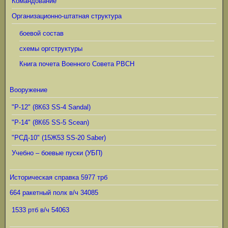
Командование
Организационно-штатная структура
боевой состав
схемы оргструктуры
Книга почета Военного Совета РВСН
Вооружение
"Р-12" (8К63 SS-4 Sandal)
"Р-14" (8К65 SS-5 Scean)
"РСД-10" (15Ж53 SS-20 Saber)
Учебно – боевые пуски (УБП)
Историческая справка 5977 трб
664 ракетный полк в/ч 34085
1533 ртб в/ч 54063