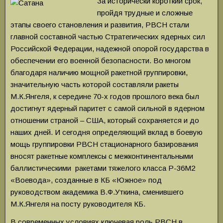
За исторически короткий срок,
пройдя трудные и сложные
этапы своего становления и развития, РВСН стали
главной составной частью Стратегических ядерных сил
Российской Федерации, надежной опорой государства в
обеспечении его военной безопасности. Во многом
благодаря наличию мощной ракетной группировки,
значительную часть которой составляли ракеты
М.К.Янгеля, к середине 70-х годов прошлого века был
достигнут ядерный паритет с самой сильной в ядерном
отношении страной – США, который сохраняется и до
наших дней. И сегодня определяющий вклад в боевую
мощь группировки РВСН стационарного базирования
вносят ракетные комплексы с межконтинентальными
баллистическими ракетами тяжелого класса Р-36М2
«Воевода», созданные в КБ «Южное» под
руководством академика В.Ф.Уткина, сменившего
М.К.Янгеля на посту руководителя КБ.
В современных условиях ключевая роль РВСН в