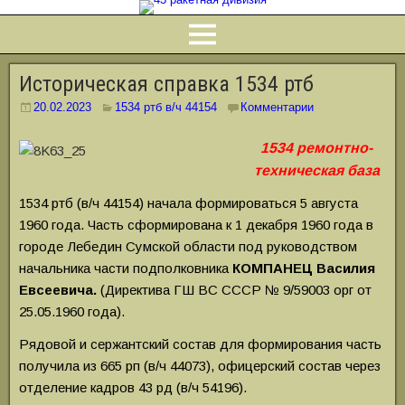
Историческая справка 1534 ртб
20.02.2023
1534 ртб в/ч 44154
Комментарии
1534 ремонтно-
техническая база
1534 ртб (в/ч 44154) начала формироваться 5 августа
1960 года. Часть сформирована к 1 декабря 1960 года в
городе Лебедин Сумской области под руководством
начальника части подполковника
КОМПАНЕЦ
Василия
Евсеевича.
(Директива ГШ ВС СССР № 9/59003 орг от
25.05.1960 года).
Рядовой и сержантский состав для формирования часть
получила из 665 рп (в/ч 44073), офицерский состав через
отделение кадров 43 рд (в/ч 54196).