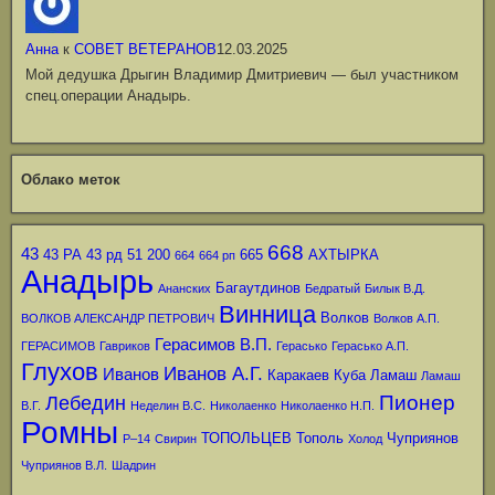
Анна
к
СОВЕТ ВЕТЕРАНОВ
12.03.2025
Мой дедушка Дрыгин Владимир Дмитриевич — был участником
спец.операции Анадырь.
Облако меток
668
43
43 РА
43 рд
51
200
665
АХТЫРКА
664
664 рп
Анадырь
Багаутдинов
Ананских
Бедратый
Билык В.Д.
Винница
Волков
ВОЛКОВ АЛЕКСАНДР ПЕТРОВИЧ
Волков А.П.
Герасимов В.П.
ГЕРАСИМОВ
Гавриков
Герасько
Герасько А.П.
Глухов
Иванов А.Г.
Иванов
Каракаев
Куба
Ламаш
Ламаш
Пионер
Лебедин
В.Г.
Неделин В.С.
Николаенко
Николаенко Н.П.
Ромны
ТОПОЛЬЦЕВ
Тополь
Чуприянов
Р–14
Свирин
Холод
Чуприянов В.Л.
Шадрин