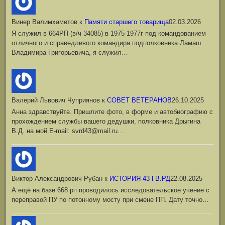
Винер Валимхаметов
к
Памяти старшего товарища
02.03.2026
Я служил в 664РП (в/ч 34085) в 1975-1977г под командованием
отличного и справедливого командира подполковника Ламаш
Владимира Григорьевича, я служил…
Валерий Львович Чуприянов
к
СОВЕТ ВЕТЕРАНОВ
26.10.2025
Анна здравствуйте. Пришлите фото, в форме и автобиографию с
прохождением службы вашего дедушки, полковника Дрыгина
В.Д. на мой Е-mail: svrd43@mail.ru…
Виктор Александрович Рубан
к
ИСТОРИЯ 43 ГВ.РД
22.08.2025
А ещё на базе 668 рп проводилось исследовательское учение с
переправой ПУ по потонному мосту при смене ПП. Дату точно…