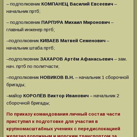
– подполковник
КОМПАНЕЦ Василий Евсеевич
–
начальник пртб;
– подполковник
ПАРПУРА Михаил Миронович
–
главный инженер пртб;
–подполковник
КИВАЕВ Матвей Семенович
–
начальник штаба пртб;
–подполковник
ЗАХАРОВ Артём Афанасьевич
– зам.
нач. пртб по политчасти;
–подполковник
НОВИКОВ В.Н.
– начальник 1 сборочной
бригады;
–майор
КОРОЛЁВ Виктор Иванович
– начальник 2
сборочной бригады;
По приказу командования личный состав части
приступил к подготовке для участия в
крупномасштабных учениях с передислокацией
железнодорожным и морским транспортом за