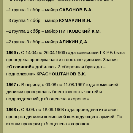
–1 группа 1 сббр – майор
САВОНОВ В.А.
–3 группа 1 сббр – майор
КУМАРИН В.Н.
–2 группа 2 сббр – майор
ПИТКОВСКИЙ К.М.
–2 группа 3 сббр – майор
АЛИКИН Д.А.
1966 г.
С 14.04 по 26.04.1966 года комиссией ГК РВ была
проведена проверка части в составе дивизии.
Звания
«
Отличной
» добилась: 3 сборочная бригада –
подполковник
КРАСНОШТАНОВ В.К.
1967 г.
В период с 03.08 по 11.08.1967 года комиссией
дивизии проверялась боеготовность частей и
подразделений, ртб оценена «хорошо».
1968 г.
С 9.09. по 18.09.1968 года проведена итоговая
проверка дивизии комиссией командующего армией. По
итогам проверки ртб оценена «хорошо».