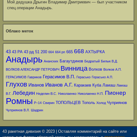
Мой дедушка Дрыгин Владимир Дмитриевич — был участником
спец.операции Анадырь.
Облако меток
668
43
43 РА
43 рд
51
200
665
АХТЫРКА
664
664 рп
Анадырь
Багаутдинов
Ананских
Бедратый
Билык В.Д.
Винница
Волков
ВОЛКОВ АЛЕКСАНДР ПЕТРОВИЧ
Волков А.П.
Герасимов В.П.
ГЕРАСИМОВ
Гавриков
Герасько
Герасько А.П.
Глухов
Иванов А.Г.
Иванов
Каракаев
Куба
Ламаш
Ламаш
Пионер
Лебедин
В.Г.
Неделин В.С.
Николаенко
Николаенко Н.П.
Ромны
ТОПОЛЬЦЕВ
Тополь
Чуприянов
Р–14
Свирин
Холод
Чуприянов В.Л.
Шадрин
43 ракетная дивизия © 2023 | Оставляя комментарий на сайте или