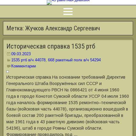
Метка:
Жучков Александр Сергеевич
Историческая справка 1535 ртб
09.03.2023
1535 ртб в/ч 44078
,
668 ракетный полк в/ч 54294
Комментарии
Историческая справка На основании требований Директив
Генерального Штаба Вооружённых сил СССР и
Главнокомандующего РВСН № 0866421 от 4 июня 1960
года в городе Конотоп Сумской области УССР 04 июля 1960
года началось формирование 1535 ремонтно‒технической
базы (войсковая часть 44078), организационно вошедшей в
боевой состав 200 ракетной бригады, преобразованной в
мае 1961 года в 43 ракетную дивизию (войсковая часть
54196), штаб в городе Ромны Сумской области.
Формирование проводилось под …