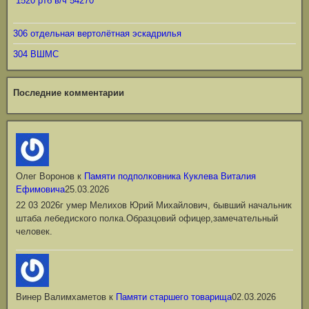
1520 ртб в/ч 54270
306 отдельная вертолётная эскадрилья
304 ВШМС
Последние комментарии
Олег Воронов
к
Памяти подполковника Куклева Виталия
Ефимовича
25.03.2026
22 03 2026г умер Мелихов Юрий Михайлович, бывший начальник
штаба лебедиского полка.Образцовий офицер,замечательный
человек.
Винер Валимхаметов
к
Памяти старшего товарища
02.03.2026