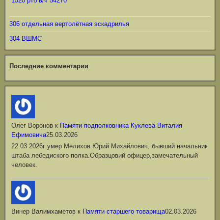
1520 ртб в/ч 54270
306 отдельная вертолётная эскадрилья
304 ВШМС
Последние комментарии
Олег Воронов
к
Памяти подполковника Куклева Виталия
Ефимовича
25.03.2026
22 03 2026г умер Мелихов Юрий Михайлович, бывший начальник
штаба лебедиского полка.Образцовий офицер,замечательный
человек.
Винер Валимхаметов
к
Памяти старшего товарища
02.03.2026