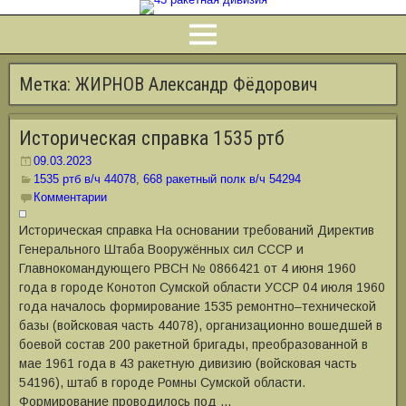
Метка:
ЖИРНОВ Александр Фёдорович
Историческая справка 1535 ртб
09.03.2023
1535 ртб в/ч 44078
,
668 ракетный полк в/ч 54294
Комментарии
Историческая справка На основании требований Директив
Генерального Штаба Вооружённых сил СССР и
Главнокомандующего РВСН № 0866421 от 4 июня 1960
года в городе Конотоп Сумской области УССР 04 июля 1960
года началось формирование 1535 ремонтно‒технической
базы (войсковая часть 44078), организационно вошедшей в
боевой состав 200 ракетной бригады, преобразованной в
мае 1961 года в 43 ракетную дивизию (войсковая часть
54196), штаб в городе Ромны Сумской области.
Формирование проводилось под …