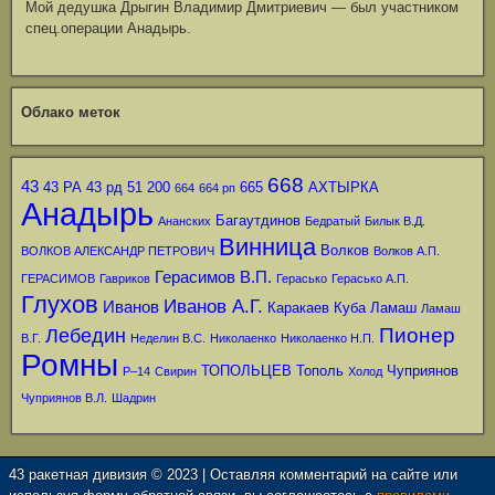
Мой дедушка Дрыгин Владимир Дмитриевич — был участником
спец.операции Анадырь.
Облако меток
668
43
43 РА
43 рд
51
200
665
АХТЫРКА
664
664 рп
Анадырь
Багаутдинов
Ананских
Бедратый
Билык В.Д.
Винница
Волков
ВОЛКОВ АЛЕКСАНДР ПЕТРОВИЧ
Волков А.П.
Герасимов В.П.
ГЕРАСИМОВ
Гавриков
Герасько
Герасько А.П.
Глухов
Иванов А.Г.
Иванов
Каракаев
Куба
Ламаш
Ламаш
Пионер
Лебедин
В.Г.
Неделин В.С.
Николаенко
Николаенко Н.П.
Ромны
ТОПОЛЬЦЕВ
Тополь
Чуприянов
Р–14
Свирин
Холод
Чуприянов В.Л.
Шадрин
43 ракетная дивизия © 2023 | Оставляя комментарий на сайте или