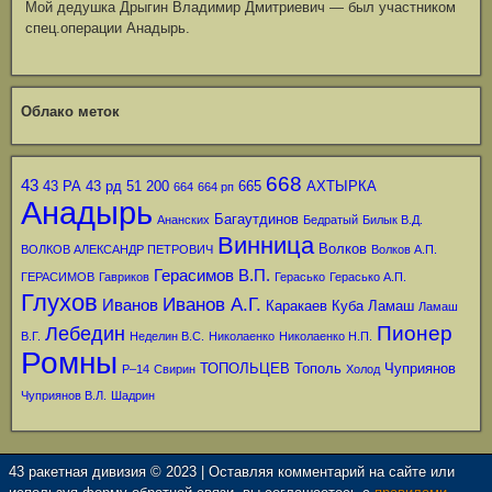
Мой дедушка Дрыгин Владимир Дмитриевич — был участником
спец.операции Анадырь.
Облако меток
668
43
43 РА
43 рд
51
200
665
АХТЫРКА
664
664 рп
Анадырь
Багаутдинов
Ананских
Бедратый
Билык В.Д.
Винница
Волков
ВОЛКОВ АЛЕКСАНДР ПЕТРОВИЧ
Волков А.П.
Герасимов В.П.
ГЕРАСИМОВ
Гавриков
Герасько
Герасько А.П.
Глухов
Иванов А.Г.
Иванов
Каракаев
Куба
Ламаш
Ламаш
Пионер
Лебедин
В.Г.
Неделин В.С.
Николаенко
Николаенко Н.П.
Ромны
ТОПОЛЬЦЕВ
Тополь
Чуприянов
Р–14
Свирин
Холод
Чуприянов В.Л.
Шадрин
43 ракетная дивизия © 2023 | Оставляя комментарий на сайте или