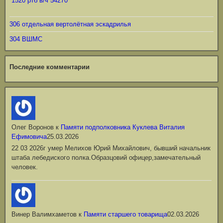
1520 ртб в/ч 54270
306 отдельная вертолётная эскадрилья
304 ВШМС
Последние комментарии
Олег Воронов
к
Памяти подполковника Куклева Виталия
Ефимовича
25.03.2026
22 03 2026г умер Мелихов Юрий Михайлович, бывший начальник
штаба лебедиского полка.Образцовий офицер,замечательный
человек.
Винер Валимхаметов
к
Памяти старшего товарища
02.03.2026