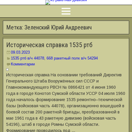
Метка:
Зеленский Юрий Андреевич
Историческая справка 1535 ртб
09.03.2023
1535 ртб в/ч 44078
,
668 ракетный полк в/ч 54294
Комментарии
Историческая справка На основании требований Директив
Генерального Штаба Вооружённых сил СССР и
Главнокомандующего РВСН № 0866421 от 4 июня 1960
года в городе Конотоп Сумской области УССР 04 июля 1960
года началось формирование 1535 ремонтно‒технической
базы (войсковая часть 44078), организационно вошедшей в
боевой состав 200 ракетной бригады, преобразованной в
мае 1961 года в 43 ракетную дивизию (войсковая часть
54196), штаб в городе Ромны Сумской области.
Формирование проводилось под …