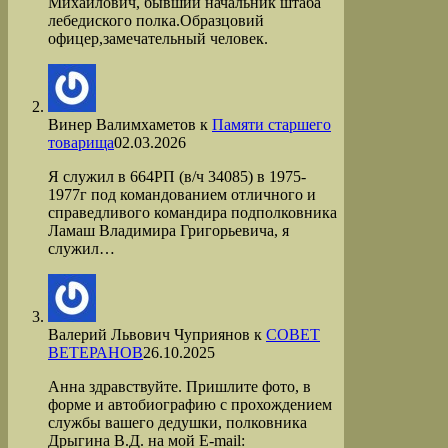
Михайлович, бывший начальник штаба
лебедиского полка.Образцовий
офицер,замечательный человек.
Винер Валимхаметов
к
Памяти старшего
товарища
02.03.2026
Я служил в 664РП (в/ч 34085) в 1975-
1977г под командованием отличного и
справедливого командира подполковника
Ламаш Владимира Григорьевича, я
служил…
Валерий Львович Чуприянов
к
СОВЕТ
ВЕТЕРАНОВ
26.10.2025
Анна здравствуйте. Пришлите фото, в
форме и автобиографию с прохождением
службы вашего дедушки, полковника
Дрыгина В.Д. на мой Е-mail: