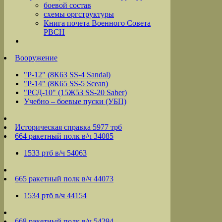
боевой состав
схемы оргструктуры
Книга почета Военного Совета
РВСН
Вооружение
"Р-12" (8К63 SS-4 Sandal)
"Р-14" (8К65 SS-5 Scean)
"РСД-10" (15Ж53 SS-20 Saber)
Учебно – боевые пуски (УБП)
Историческая справка 5977 трб
664 ракетный полк в/ч 34085
1533 ртб в/ч 54063
665 ракетный полк в/ч 44073
1534 ртб в/ч 44154
668 ракетный полк в/ч 54294