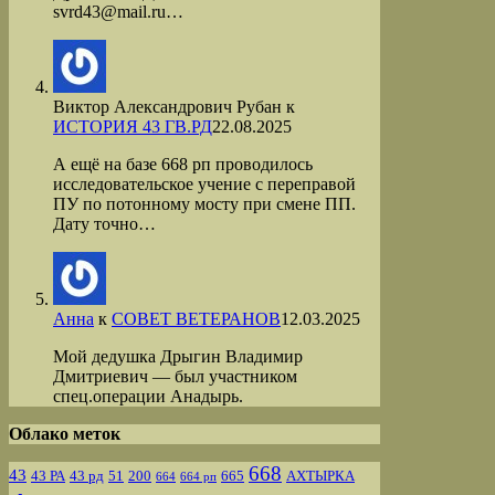
svrd43@mail.ru…
Виктор Александрович Рубан
к
ИСТОРИЯ 43 ГВ.РД
22.08.2025
А ещё на базе 668 рп проводилось
исследовательское учение с переправой
ПУ по потонному мосту при смене ПП.
Дату точно…
Анна
к
СОВЕТ ВЕТЕРАНОВ
12.03.2025
Мой дедушка Дрыгин Владимир
Дмитриевич — был участником
спец.операции Анадырь.
Облако меток
668
43
43 РА
43 рд
51
200
665
АХТЫРКА
664
664 рп