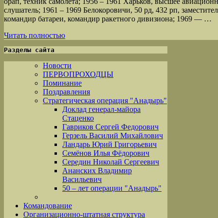
орап, техник самолета; 1956 – 1961 Харьков, высшее авиацио
слушатель; 1961 – 1969 Белокоровичи, 50 рд, 432 рп, заместите
командир батареи, командир ракетного дивизиона; 1969 — …
Читать полностью
Разделы сайта
Новости
ПЕРВОПРОХОДЦЫ
Поминание
Поздравления
Стратегическая операция "Анадырь"
Доклад генерал-майора
Стаценко
Гавриков Сергей Федорович
Герзель Василий Михайлович
Ландарь Юрий Григорьевич
Семёнов Илья Фёдорович
Середин Николай Сергеевич
Ананских Владимир
Васильевич
50 – лет операции "Анадырь"
Командование
Организационно-штатная структура