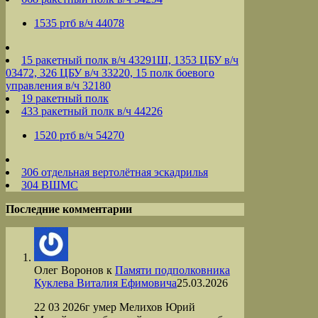
1535 ртб в/ч 44078
15 ракетный полк в/ч 43291Ш, 1353 ЦБУ в/ч
03472, 326 ЦБУ в/ч 33220, 15 полк боевого
управления в/ч 32180
19 ракетный полк
433 ракетный полк в/ч 44226
1520 ртб в/ч 54270
306 отдельная вертолётная эскадрилья
304 ВШМС
Последние комментарии
Олег Воронов
к
Памяти подполковника
Куклева Виталия Ефимовича
25.03.2026
22 03 2026г умер Мелихов Юрий