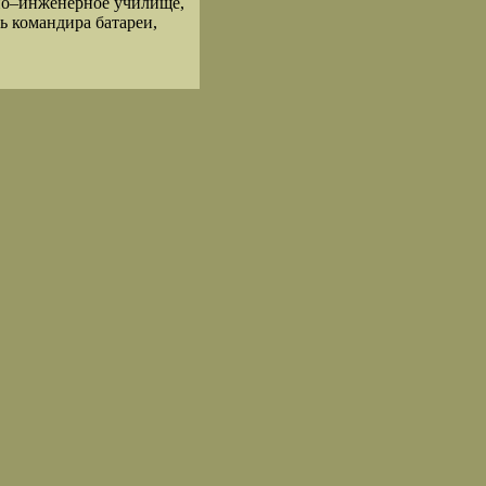
нно–инженерное училище,
ль командира батареи,