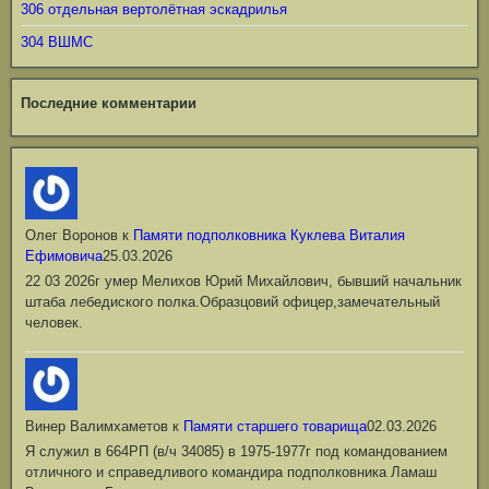
306 отдельная вертолётная эскадрилья
304 ВШМС
Последние комментарии
Олег Воронов
к
Памяти подполковника Куклева Виталия
Ефимовича
25.03.2026
22 03 2026г умер Мелихов Юрий Михайлович, бывший начальник
штаба лебедиского полка.Образцовий офицер,замечательный
человек.
Винер Валимхаметов
к
Памяти старшего товарища
02.03.2026
Я служил в 664РП (в/ч 34085) в 1975-1977г под командованием
отличного и справедливого командира подполковника Ламаш