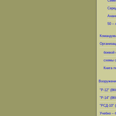
Семё
Сере
Анан
50 – 
Командов
Организац
боевой 
схемы о
Книга п
Вооружени
"Р-12" (8К
"Р-14" (8К
"РСД-10" 
Учебно – 