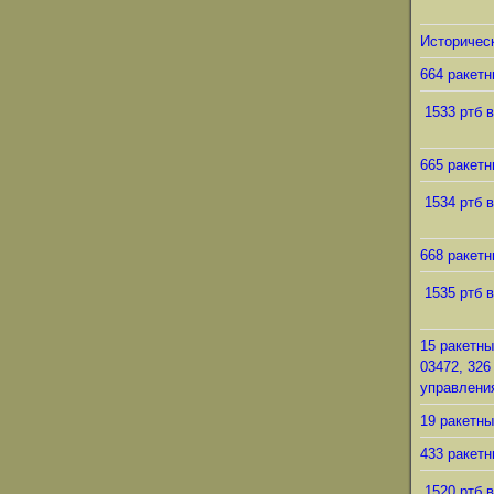
Историческ
664 ракетн
1533 ртб в
665 ракетн
1534 ртб в
668 ракетн
1535 ртб в
15 ракетны
03472, 326
управления
19 ракетны
433 ракетн
1520 ртб в