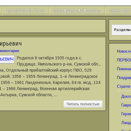
ИСТОРИЯ 43 ГВ.РД
ОПЕРАЦИЯ «АНАДЫРЬ»
СОВЕТ ВЕ
Разделы
фирьевич
мментарии
Новост
Родился 8 октября 1935 года в с.
ПЕРВО
Прудище, Ямпольского р-на, Сумской обл.,
Помина
ва, Отдельный прибалтийский корпус ПВО, 529
овой; 1956 – 1959 Ленинград. 1–е Ленинградское
Поздра
1959 – 1961 Лахденпохья, Карелия, 64 гв. мсд, 134
Стратег
61 – 1966 Ленинград, Военная артиллерийская
 Ахтырка, Сумской области, …
Докл
Читать полностью
Гавр
Герз
Ланд