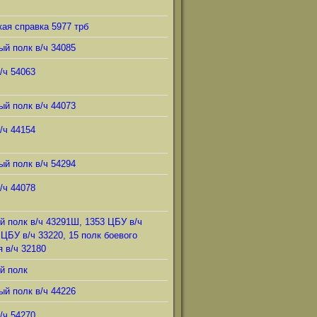
ая справка 5977 трб
ый полк в/ч 34085
/ч 54063
ый полк в/ч 44073
/ч 44154
ый полк в/ч 54294
/ч 44078
й полк в/ч 43291Ш, 1353 ЦБУ в/ч
 ЦБУ в/ч 33220, 15 полк боевого
 в/ч 32180
й полк
ый полк в/ч 44226
/ч 54270