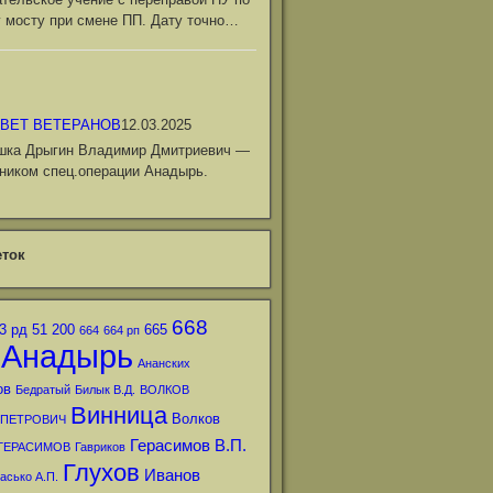
 мосту при смене ПП. Дату точно…
ВЕТ ВЕТЕРАНОВ
12.03.2025
шка Дрыгин Владимир Дмитриевич —
ником спец.операции Анадырь.
ток
668
3 рд
51
200
665
664
664 рп
Анадырь
Ананских
ов
Бедратый
Билык В.Д.
ВОЛКОВ
Винница
Волков
 ПЕТРОВИЧ
Герасимов В.П.
ГЕРАСИМОВ
Гавриков
Глухов
Иванов
асько А.П.