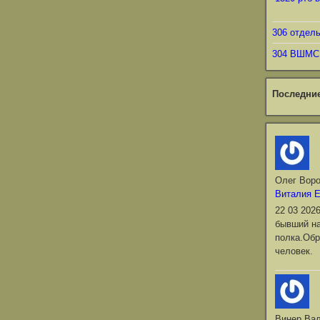
306 отдел
304 ВШМС
Последни
Олег Вор
Виталия 
22 03 202
бывший на
полка.Обр
человек.
Винер Ва