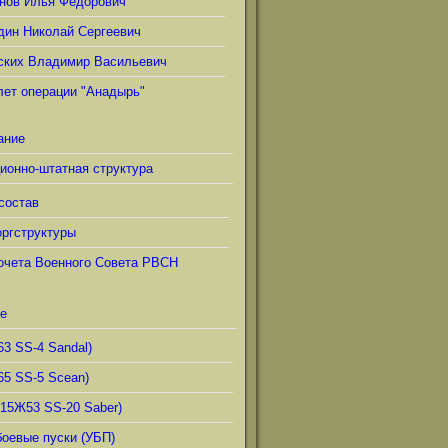
нов Илья Фёдорович
дин Николай Сергеевич
ских Владимир Васильевич
лет операции "Анадырь"
ание
ионно-штатная структура
состав
ргструктуры
очета Военного Совета РВСН
е
63 SS-4 Sandal)
65 SS-5 Scean)
(15Ж53 SS-20 Saber)
боевые пуски (УБП)