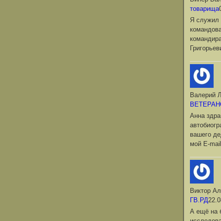
товарища
Я служил 
командова
командир
Григорьев
Валерий Л
ВЕТЕРАН
Анна здра
автобиог
вашего де
мой Е-mai
Виктор Ал
ГВ.РД
22.0
А ещё на 
исследова