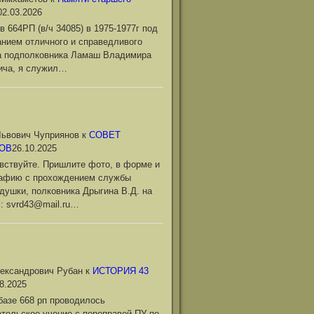
02.03.2026
в 664РП (в/ч 34085) в 1975-1977г под
нием отличного и справедливого
а подполковника Ламаш Владимира
ича, я служил…
ьвович Чуприянов
к
СОВЕТ
ОВ
26.10.2025
вствуйте. Пришлите фото, в форме и
рафию с прохождением службы
душки, полковника Дрыгина В.Д. на
l: svrd43@mail.ru…
ександрович Рубан
к
ИСТОРИЯ 43
8.2025
базе 668 рп проводилось
тельское учение с переправой ПУ по