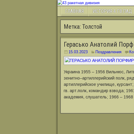
ГЛАВНАЯ
ИСТОРИЯ 4 ГВ.ПАД
Метка:
Толстой
Герасько Анатолий Пор
15.03.2023
Поздравления
Ко
Украина 1955 – 1956 Вильнюс, Лит
зенитно–артиллерийский полк, ряд
артиллерийское училище, курсант; 
гв. арт.полк, командир взвода; 19
академия, слушатель; 1966 – 1968