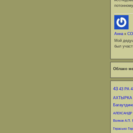
потонному
Анна
к
СО
Мой деду
был участ
Облако ме
43
43 РА
4
АХТЫРКА
Багаутдин
АЛЕКСАНДР
Волков А.П.
Герасько
Гер