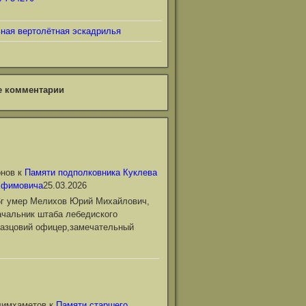
ьная вертолётная эскадрилья
е комментарии
онов
к
Памяти подполковника Куклева
Ефимовича
25.03.2026
6г умер Мелихов Юрий Михайлович,
чальник штаба лебедиского
азцовий офицер,замечательный
лимхаметов
к
Памяти старшего