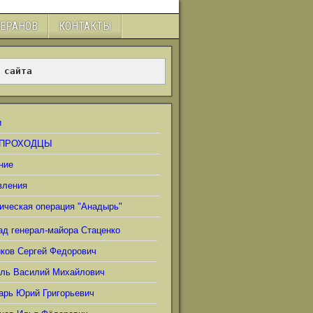
ТЕРАНОВ
КОНТАКТЫ
 сайта
и
ПРОХОДЦЫ
ние
вления
ическая операция "Анадырь"
ад генерал-майора Стаценко
иков Сергей Федорович
ель Василий Михайлович
арь Юрий Григорьевич