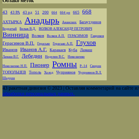
Облако меток
668
43
43 РА
43 рд
51
200
665
664
664 рп
Анадырь
АХТЫРКА
Багаутдинов
Ананских
Бедратый
Билык В.Д.
ВОЛКОВ АЛЕКСАНДР ПЕТРОВИЧ
Винница
Волков
Волков А.П.
ГЕРАСИМОВ
Гавриков
Глухов
Герасимов В.П.
Герасько
Герасько А.П.
Иванов А.Г.
Иванов
Каракаев
Куба
Ламаш
Лебедин
Ламаш В.Г.
Неделин В.С.
Николаенко
Ромны
Пионер
Николаенко Н.П.
Р–14
Свирин
ТОПОЛЬЦЕВ
Тополь
Чуприянов
Холод
Чуприянов В.Л.
Шадрин
43 ракетная дивизия © 2023 | Оставляя комментарий на сайте и
обработки персональных данных.