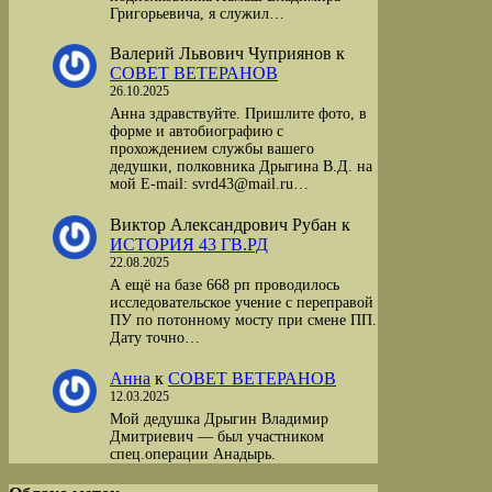
Григорьевича, я служил…
Валерий Львович Чуприянов
к
СОВЕТ ВЕТЕРАНОВ
26.10.2025
Анна здравствуйте. Пришлите фото, в
форме и автобиографию с
прохождением службы вашего
дедушки, полковника Дрыгина В.Д. на
мой Е-mail: svrd43@mail.ru…
Виктор Александрович Рубан
к
ИСТОРИЯ 43 ГВ.РД
22.08.2025
А ещё на базе 668 рп проводилось
исследовательское учение с переправой
ПУ по потонному мосту при смене ПП.
Дату точно…
Анна
к
СОВЕТ ВЕТЕРАНОВ
12.03.2025
Мой дедушка Дрыгин Владимир
Дмитриевич — был участником
спец.операции Анадырь.