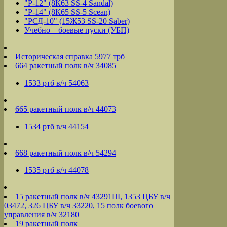
"Р-12" (8К63 SS-4 Sandal)
"Р-14" (8К65 SS-5 Scean)
"РСД-10" (15Ж53 SS-20 Saber)
Учебно – боевые пуски (УБП)
Историческая справка 5977 трб
664 ракетный полк в/ч 34085
1533 ртб в/ч 54063
665 ракетный полк в/ч 44073
1534 ртб в/ч 44154
668 ракетный полк в/ч 54294
1535 ртб в/ч 44078
15 ракетный полк в/ч 43291Ш, 1353 ЦБУ в/ч
03472, 326 ЦБУ в/ч 33220, 15 полк боевого
управления в/ч 32180
19 ракетный полк