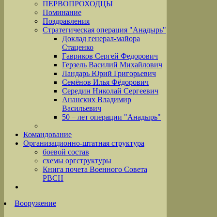
ПЕРВОПРОХОДЦЫ
Поминание
Поздравления
Стратегическая операция "Анадырь"
Доклад генерал-майора
Стаценко
Гавриков Сергей Федорович
Герзель Василий Михайлович
Ландарь Юрий Григорьевич
Семёнов Илья Фёдорович
Середин Николай Сергеевич
Ананских Владимир
Васильевич
50 – лет операции "Анадырь"
Командование
Организационно-штатная структура
боевой состав
схемы оргструктуры
Книга почета Военного Совета
РВСН
Вооружение