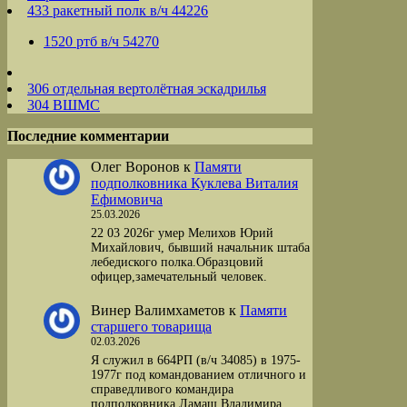
433 ракетный полк в/ч 44226
1520 ртб в/ч 54270
306 отдельная вертолётная эскадрилья
304 ВШМС
Последние комментарии
Олег Воронов
к
Памяти
подполковника Куклева Виталия
Ефимовича
25.03.2026
22 03 2026г умер Мелихов Юрий
Михайлович, бывший начальник штаба
лебедиского полка.Образцовий
офицер,замечательный человек.
Винер Валимхаметов
к
Памяти
старшего товарища
02.03.2026
Я служил в 664РП (в/ч 34085) в 1975-
1977г под командованием отличного и
справедливого командира
подполковника Ламаш Владимира