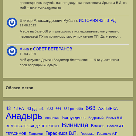
прохождением службы вашего дедушки, полковника Дрыгина В.Д. на
мой Е-mail: svrd43@mail.ru…
Виктор Александрович Рубан
к
ИСТОРИЯ 43 ГВ.РД
22.08.2025
А ещё на базе 668 рп проводилось исследовательское учение с
переправой ПУ по потонному мосту при смене ПП. Дату точно…
Анна
к
СОВЕТ ВЕТЕРАНОВ
12.03.2025
Мой дедушка Дрыгин Владимир Дмитриевич — был участником
спец.операции Анадырь.
Облако меток
668
43
43 РА
43 рд
51
200
665
АХТЫРКА
664
664 рп
Анадырь
Багаутдинов
Ананских
Бедратый
Билык В.Д.
Винница
Волков
ВОЛКОВ АЛЕКСАНДР ПЕТРОВИЧ
Волков А.П.
Герасимов В.П.
ГЕРАСИМОВ
Гавриков
Герасько
Герасько А.П.