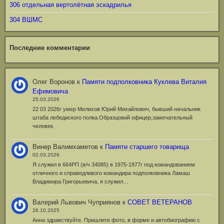
306 отдельная вертолётная эскадрилья
304 ВШМС
Последние комментарии
Олег Воронов
к
Памяти подполковника Куклева Виталия
Ефимовича
25.03.2026
22 03 2026г умер Мелихов Юрий Михайлович, бывший начальник
штаба лебедиского полка.Образцовий офицер,замечательный
человек.
Винер Валимхаметов
к
Памяти старшего товарища
02.03.2026
Я служил в 664РП (в/ч 34085) в 1975-1977г под командованием
отличного и справедливого командира подполковника Ламаш
Владимира Григорьевича, я служил…
Валерий Львович Чуприянов
к
СОВЕТ ВЕТЕРАНОВ
26.10.2025
Анна здравствуйте. Пришлите фото, в форме и автобиографию с