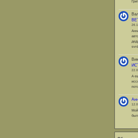
Гри
Вал
ВЕ
26.
Анн
авт
дед
svr
Вик
ИС
22.
А е
исс
пот
Ан
12.
Мой
был