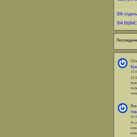
306 отдел
304 ВШМС
Последни
Оле
Ку
25.
22 
быв
пол
чел
Ви
то
02.
Я с
ком
ком