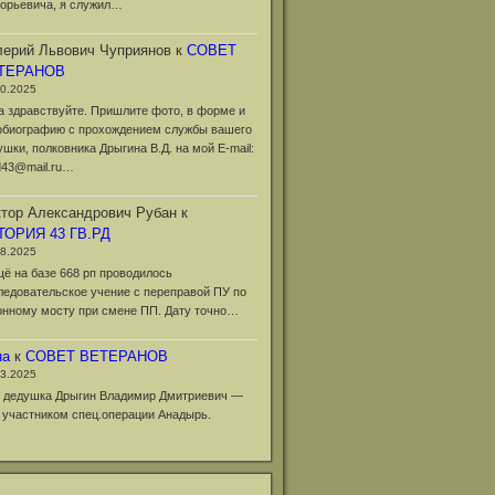
горьевича, я служил…
ерий Львович Чуприянов
к
СОВЕТ
ТЕРАНОВ
10.2025
а здравствуйте. Пришлите фото, в форме и
обиографию с прохождением службы вашего
ушки, полковника Дрыгина В.Д. на мой Е-mail:
d43@mail.ru…
тор Александрович Рубан
к
ТОРИЯ 43 ГВ.РД
08.2025
щё на базе 668 рп проводилось
ледовательское учение с переправой ПУ по
онному мосту при смене ПП. Дату точно…
на
к
СОВЕТ ВЕТЕРАНОВ
03.2025
 дедушка Дрыгин Владимир Дмитриевич —
 участником спец.операции Анадырь.