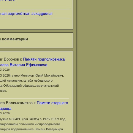
ьная вертолётная эскадрилья
е комментарии
г Воронов
к
Памяти подполковника
клева Виталия Ефимовича
03.2026
03 2026г умер Мелихов Юрий Михайлович,
ший начальник штаба лебедиского
ка.Образцовий офицер,замечательный
овек.
нер Валимхаметов
к
Памяти старшего
варища
03.2026
лужил в 664РП (в/ч 34085) в 1975-1977г под
андованием отличного и справедливого
андира подполковника Ламаш Владимира