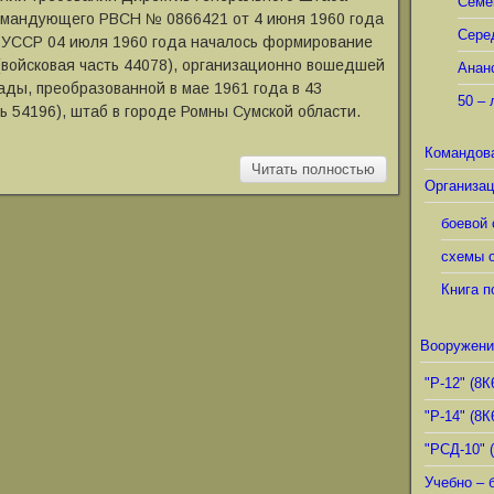
Семё
омандующего РВСН № 0866421 от 4 июня 1960 года
Сере
и УССР 04 июля 1960 года началось формирование
(войсковая часть 44078), организационно вошедшей
Анан
гады, преобразованной в мае 1961 года в 43
50 – 
ь 54196), штаб в городе Ромны Сумской области.
Командов
Читать полностью
Организац
боевой 
схемы о
Книга п
Вооружени
"Р-12" (8К
"Р-14" (8К
"РСД-10" 
Учебно – 