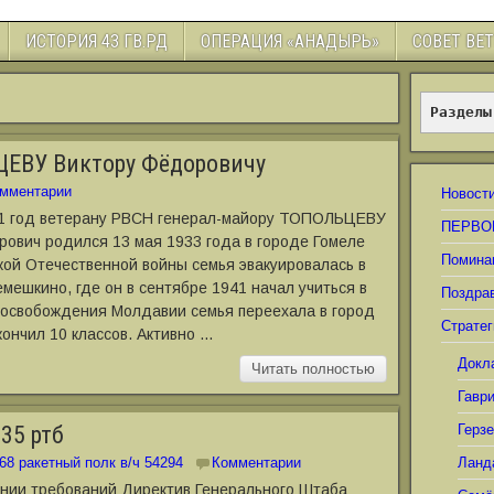
ИСТОРИЯ 43 ГВ.РД
ОПЕРАЦИЯ «АНАДЫРЬ»
СОВЕТ ВЕ
Разделы
ЦЕВУ Виктору Фёдоровичу
мментарии
Новост
 91 год ветерану РВСН генерал-майору ТОПОЛЬЦЕВУ
ПЕРВО
рович родился 13 мая 1933 года в городе Гомеле
Помина
кой Отечественной войны семья эвакуировалась в
мешкино, где он в сентябре 1941 начал учиться в
Поздра
е освобождения Молдавии семья переехала в город
Стратег
кончил 10 классов. Активно …
Докл
Читать полностью
Гавр
35 ртб
Герз
68 ракетный полк в/ч 54294
Комментарии
Ланд
ании требований Директив Генерального Штаба