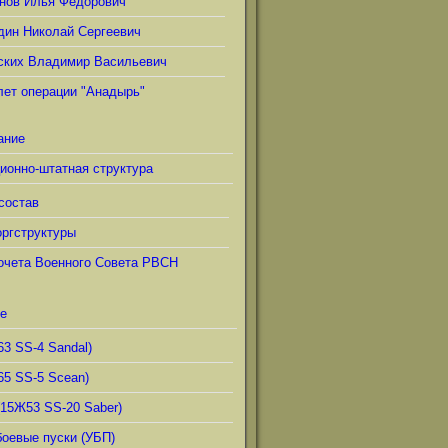
нов Илья Фёдорович
дин Николай Сергеевич
ских Владимир Васильевич
лет операции "Анадырь"
ание
ионно-штатная структура
состав
ргструктуры
очета Военного Совета РВСН
е
63 SS-4 Sandal)
65 SS-5 Scean)
(15Ж53 SS-20 Saber)
боевые пуски (УБП)