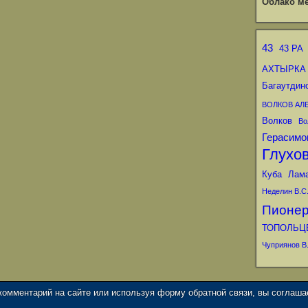
Облако ме
43
43 РА
АХТЫРКА
Багаутдин
ВОЛКОВ АЛ
Волков
Во
Герасимо
Глухо
Куба
Лам
Неделин В.С
Пионе
ТОПОЛЬЦ
Чуприянов В.
 комментарий на сайте или используя форму обратной связи, вы соглаш