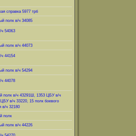
ая справка 5977 трб
ый полк в/ч 34085
/ч 54063
ый полк в/ч 44073
/ч 44154
ый полк в/ч 54294
/ч 44078
й полк в/ч 43291Ш, 1353 ЦБУ в/ч
 ЦБУ в/ч 33220, 15 полк боевого
 в/ч 32180
й полк
ый полк в/ч 44226
/ч 54270