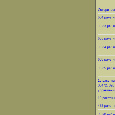
Историческ
664 ракетн
1533 ртб в
665 ракетн
1534 ртб в
668 ракетн
1535 ртб в
15 ракетны
03472, 326
управления
19 ракетны
433 ракетн
1520 ртб в