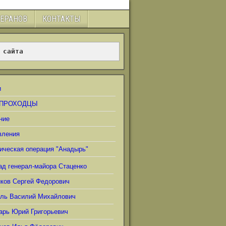
ТЕРАНОВ
КОНТАКТЫ
 сайта
и
ПРОХОДЦЫ
ние
вления
ическая операция "Анадырь"
ад генерал-майора Стаценко
иков Сергей Федорович
ель Василий Михайлович
арь Юрий Григорьевич