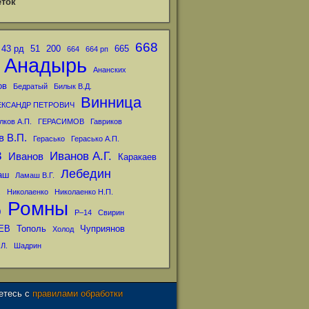
ток
668
43 рд
51
200
665
664
664 рп
Анадырь
Ананских
ов
Бедратый
Билык В.Д.
Винница
ЕКСАНДР ПЕТРОВИЧ
лков А.П.
ГЕРАСИМОВ
Гавриков
в В.П.
Герасько
Герасько А.П.
в
Иванов А.Г.
Иванов
Каракаев
Лебедин
аш
Ламаш В.Г.
.
Николаенко
Николаенко Н.П.
Ромны
р
Р–14
Свирин
ЕВ
Тополь
Чуприянов
Холод
Л.
Шадрин
аетесь с
правилами обработки