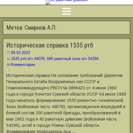
Метка:
Смирнов А.П.
Историческая справка 1535 ртб
09.03.2023
1535 ртб в/ч 44078
,
668 ракетный полк в/ч 54294
Комментарии
Историческая справка На основании требований Директив
Генерального Штаба Вооружённых сил СССР и
Главнокомандующего РВСН № 0866421 от 4 июня 1960
года в городе Конотоп Сумской области УССР 04 июля 1960
года началось формирование 1535 ремонтно‒технической
базы (войсковая часть 44078), организационно вошедшей в
боевой состав 200 ракетной бригады, преобразованной в
мае 1961 года в 43 ракетную дивизию (войсковая часть
54196), штаб в городе Ромны Сумской области.
Формирование проводилось под …