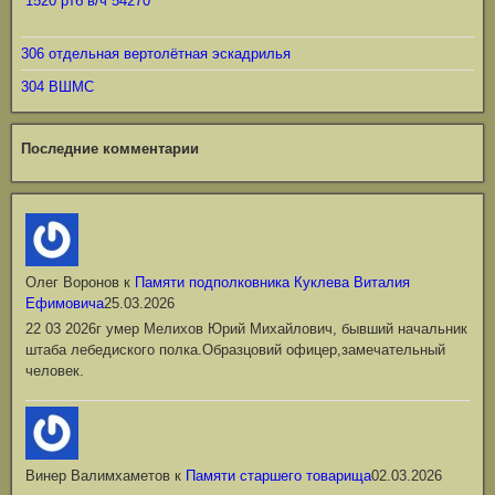
1520 ртб в/ч 54270
306 отдельная вертолётная эскадрилья
304 ВШМС
Последние комментарии
Олег Воронов
к
Памяти подполковника Куклева Виталия
Ефимовича
25.03.2026
22 03 2026г умер Мелихов Юрий Михайлович, бывший начальник
штаба лебедиского полка.Образцовий офицер,замечательный
человек.
Винер Валимхаметов
к
Памяти старшего товарища
02.03.2026