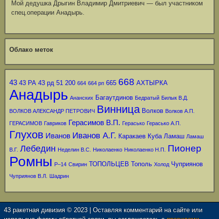
Мой дедушка Дрыгин Владимир Дмитриевич — был участником
спец.операции Анадырь.
Облако меток
668
43
43 РА
43 рд
51
200
665
АХТЫРКА
664
664 рп
Анадырь
Багаутдинов
Ананских
Бедратый
Билык В.Д.
Винница
Волков
ВОЛКОВ АЛЕКСАНДР ПЕТРОВИЧ
Волков А.П.
Герасимов В.П.
ГЕРАСИМОВ
Гавриков
Герасько
Герасько А.П.
Глухов
Иванов А.Г.
Иванов
Каракаев
Куба
Ламаш
Ламаш
Пионер
Лебедин
В.Г.
Неделин В.С.
Николаенко
Николаенко Н.П.
Ромны
ТОПОЛЬЦЕВ
Тополь
Чуприянов
Р–14
Свирин
Холод
Чуприянов В.Л.
Шадрин
43 ракетная дивизия © 2023 | Оставляя комментарий на сайте или