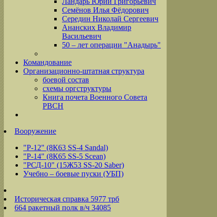
Ландарь Юрий Григорьевич
Семёнов Илья Фёдорович
Середин Николай Сергеевич
Ананских Владимир
Васильевич
50 – лет операции "Анадырь"
Командование
Организационно-штатная структура
боевой состав
схемы оргструктуры
Книга почета Военного Совета
РВСН
Вооружение
"Р-12" (8К63 SS-4 Sandal)
"Р-14" (8К65 SS-5 Scean)
"РСД-10" (15Ж53 SS-20 Saber)
Учебно – боевые пуски (УБП)
Историческая справка 5977 трб
664 ракетный полк в/ч 34085