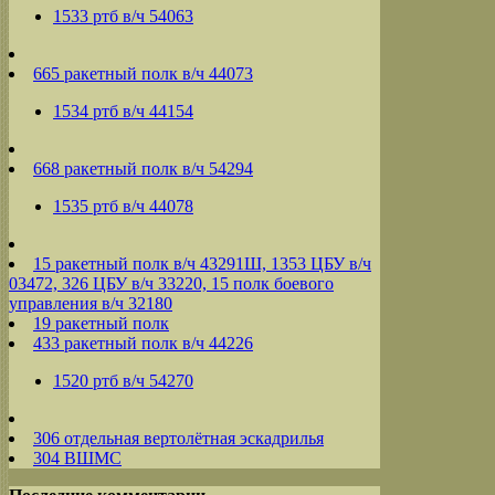
1533 ртб в/ч 54063
665 ракетный полк в/ч 44073
1534 ртб в/ч 44154
668 ракетный полк в/ч 54294
1535 ртб в/ч 44078
15 ракетный полк в/ч 43291Ш, 1353 ЦБУ в/ч
03472, 326 ЦБУ в/ч 33220, 15 полк боевого
управления в/ч 32180
19 ракетный полк
433 ракетный полк в/ч 44226
1520 ртб в/ч 54270
306 отдельная вертолётная эскадрилья
304 ВШМС