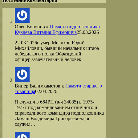
Последние комментарии
Олег Воронов
к
Памяти подполковника
Куклева Виталия Ефимовича
25.03.2026
22 03 2026г умер Мелихов Юрий
Михайлович, бывший начальник штаба
лебедиского полка.Образцовий
офицер,замечательный человек.
Винер Валимхаметов
к
Памяти старшего
товарища
02.03.2026
Я служил в 664РП (в/ч 34085) в 1975-
1977г под командованием отличного и
справедливого командира подполковника
Ламаш Владимира Григорьевича, я
служил…