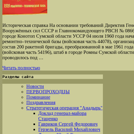
Историческая справка На основании требований Директив Ген
Вооружённых сил СССР и Главнокомандующего РВСН № 086642
городе Конотоп Сумской области УССР 04 июля 1960 года нач
ремонтно‒технической базы (войсковая часть 44078), организ
состав 200 ракетной бригады, преобразованной в мае 1961 год
(войсковая часть 54196), штаб в городе Ромны Сумской облас
проводилось под …
Читать полностью
Разделы сайта
Новости
ПЕРВОПРОХОДЦЫ
Поминание
Поздравления
Стратегическая операция "Анадырь"
Доклад генерал-майора
Стаценко
Гавриков Сергей Федорович
Герзель Василий Михайлович