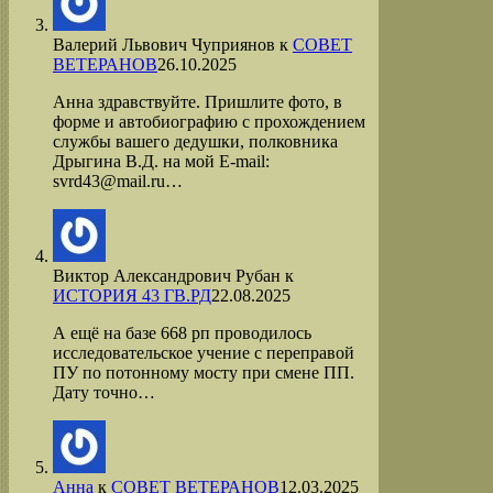
Валерий Львович Чуприянов
к
СОВЕТ
ВЕТЕРАНОВ
26.10.2025
Анна здравствуйте. Пришлите фото, в
форме и автобиографию с прохождением
службы вашего дедушки, полковника
Дрыгина В.Д. на мой Е-mail:
svrd43@mail.ru…
Виктор Александрович Рубан
к
ИСТОРИЯ 43 ГВ.РД
22.08.2025
А ещё на базе 668 рп проводилось
исследовательское учение с переправой
ПУ по потонному мосту при смене ПП.
Дату точно…
Анна
к
СОВЕТ ВЕТЕРАНОВ
12.03.2025