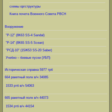
схемы оргструктуры
Книга почета Военного Совета РВСН
Вооружение
"Р-12" (8К63 SS-4 Sandal)
"Р-14" (8К65 SS-5 Scean)
"РСД-10" (15Ж53 SS-20 Saber)
Учебно – боевые пуски (УБП)
Историческая справка 5977 трб
664 ракетный полк в/ч 34085
1533 ртб в/ч 54063
665 ракетный полк в/ч 44073
1534 ртб в/ч 44154