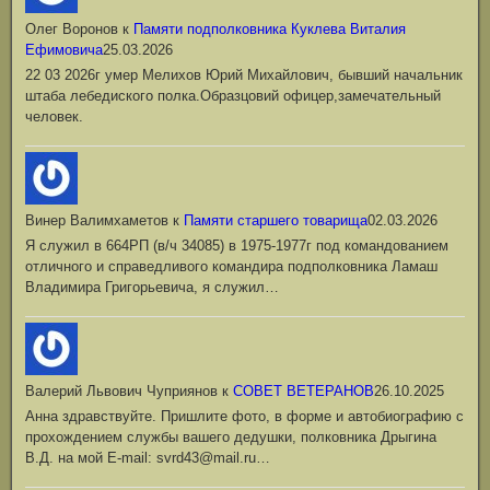
Олег Воронов
к
Памяти подполковника Куклева Виталия
Ефимовича
25.03.2026
22 03 2026г умер Мелихов Юрий Михайлович, бывший начальник
штаба лебедиского полка.Образцовий офицер,замечательный
человек.
Винер Валимхаметов
к
Памяти старшего товарища
02.03.2026
Я служил в 664РП (в/ч 34085) в 1975-1977г под командованием
отличного и справедливого командира подполковника Ламаш
Владимира Григорьевича, я служил…
Валерий Львович Чуприянов
к
СОВЕТ ВЕТЕРАНОВ
26.10.2025
Анна здравствуйте. Пришлите фото, в форме и автобиографию с
прохождением службы вашего дедушки, полковника Дрыгина
В.Д. на мой Е-mail: svrd43@mail.ru…