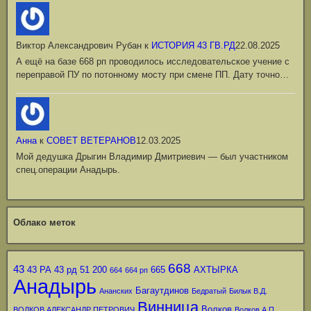
Виктор Александрович Рубан
к
ИСТОРИЯ 43 ГВ.РД
22.08.2025
А ещё на базе 668 рп проводилось исследовательское учение с
переправой ПУ по потонному мосту при смене ПП. Дату точно…
Анна
к
СОВЕТ ВЕТЕРАНОВ
12.03.2025
Мой дедушка Дрыгин Владимир Дмитриевич — был участником
спец.операции Анадырь.
Облако меток
668
43
43 РА
43 рд
51
200
665
АХТЫРКА
664
664 рп
Анадырь
Багаутдинов
Ананских
Бедратый
Билык В.Д.
Винница
Волков
ВОЛКОВ АЛЕКСАНДР ПЕТРОВИЧ
Волков А.П.