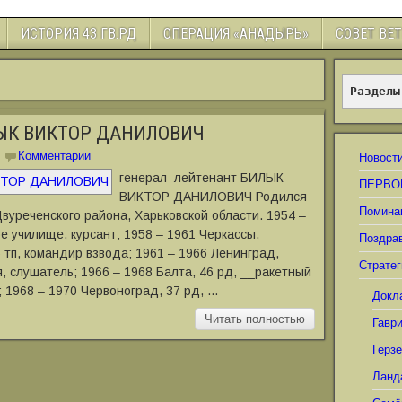
ИСТОРИЯ 43 ГВ.РД
ОПЕРАЦИЯ «АНАДЫРЬ»
СОВЕТ ВЕ
Разделы
ЛЫК ВИКТОР ДАНИЛОВИЧ
Комментарии
Новост
генерал‒лейтенант БИЛЫК
ПЕРВО
ВИКТОР ДАНИЛОВИЧ Родился
Помина
Двуреченского района, Харьковской области. 1954 ‒
е училище, курсант; 1958 ‒ 1961 Черкассы,
Поздра
6 тп, командир взвода; 1961 ‒ 1966 Ленинград,
Стратег
 слушатель; 1966 ‒ 1968 Балта, 46 рд, __ракетный
; 1968 ‒ 1970 Червоноград, 37 рд, …
Докл
Читать полностью
Гавр
Герз
Ланд