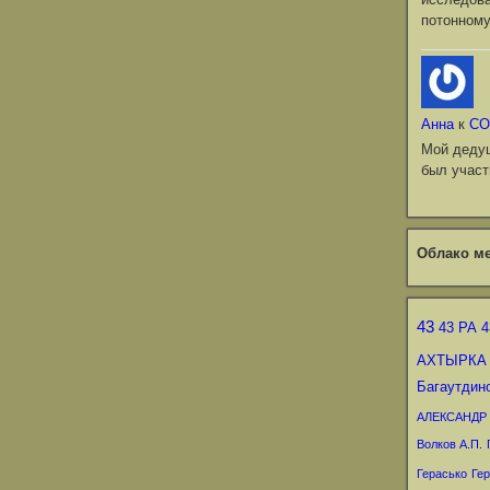
потонному
Анна
к
СО
Мой деду
был участ
Облако ме
43
43 РА
4
АХТЫРКА
Багаутдин
АЛЕКСАНДР
Волков А.П.
Герасько
Гер