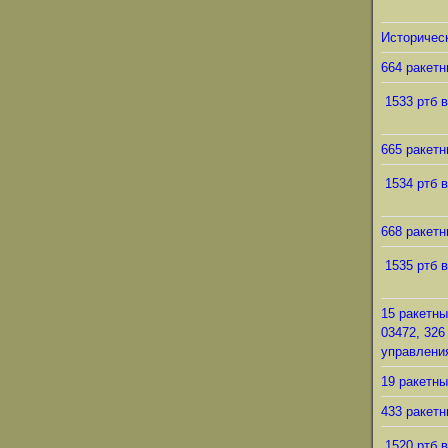
Историческ
664 ракетн
1533 ртб в
665 ракетн
1534 ртб в
668 ракетн
1535 ртб в
15 ракетны
03472, 326
управления
19 ракетны
433 ракетн
1520 ртб в