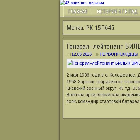
ГЛАВНАЯ
ИСТОРИЯ 4 ГВ.ПАД
Метка:
РК 15П645
Генерал‒лейтенант БИ
12.03.2023
ПЕРВОПРОХОДЦЫ
2 мая 1936 года в с. Колодезное, 
1958 Харьков, гвардейское танково
Киевский военный округ, 45 тд, 30
Военная артиллерийская академия,
полк, командир стартовой батареи