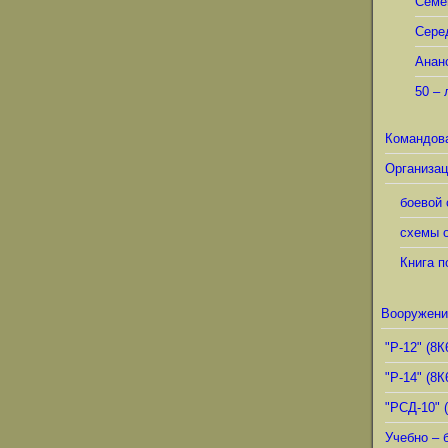
Семё
Сере
Анан
50 – 
Командов
Организац
боевой 
схемы о
Книга п
Вооружени
"Р-12" (8К
"Р-14" (8К
"РСД-10" 
Учебно – 