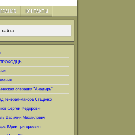
ТЕРАНОВ
КОНТАКТЫ
 сайта
и
ПРОХОДЦЫ
ние
вления
ическая операция "Анадырь"
ад генерал-майора Стаценко
иков Сергей Федорович
ель Василий Михайлович
арь Юрий Григорьевич