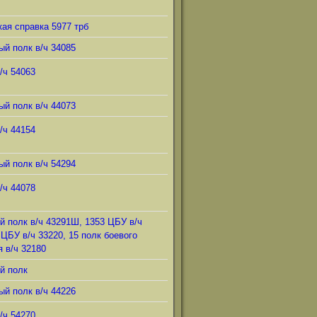
ая справка 5977 трб
ый полк в/ч 34085
/ч 54063
ый полк в/ч 44073
/ч 44154
ый полк в/ч 54294
/ч 44078
й полк в/ч 43291Ш, 1353 ЦБУ в/ч
 ЦБУ в/ч 33220, 15 полк боевого
 в/ч 32180
й полк
ый полк в/ч 44226
/ч 54270