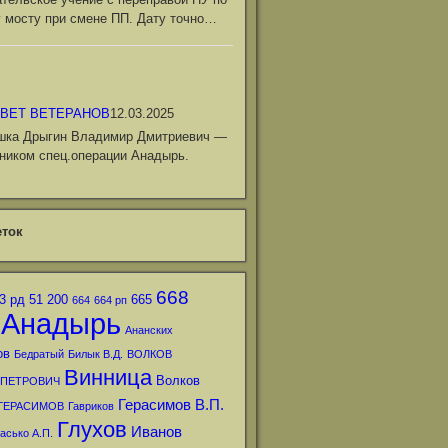
 мосту при смене ПП. Дату точно…
ВЕТ ВЕТЕРАНОВ
12.03.2025
шка Дрыгин Владимир Дмитриевич —
ником спец.операции Анадырь.
ток
668
3 рд
51
200
665
664
664 рп
Анадырь
Ананских
ов
Бедратый
Билык В.Д.
ВОЛКОВ
Винница
Волков
 ПЕТРОВИЧ
Герасимов В.П.
ГЕРАСИМОВ
Гавриков
Глухов
Иванов
асько А.П.