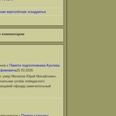
ьная вертолётная эскадрилья
е комментарии
онов
к
Памяти подполковника Куклева
Ефимовича
25.03.2026
6г умер Мелихов Юрий Михайлович,
чальник штаба лебедиского
азцовий офицер,замечательный
лимхаметов
к
Памяти старшего