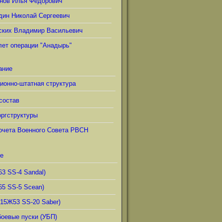
нов Илья Фёдорович
дин Николай Сергеевич
ских Владимир Васильевич
лет операции "Анадырь"
ание
ионно-штатная структура
состав
ргструктуры
очета Военного Совета РВСН
е
63 SS-4 Sandal)
65 SS-5 Scean)
(15Ж53 SS-20 Saber)
боевые пуски (УБП)