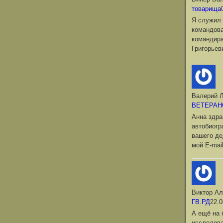
товарища
Я служил 
командова
командир
Григорьев
Валерий Л
ВЕТЕРАН
Анна здра
автобиог
вашего де
мой Е-mai
Виктор Ал
ГВ.РД
22.0
А ещё на 
исследова