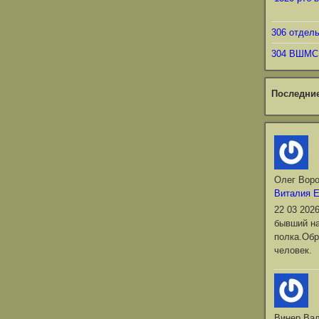
306 отдел
304 ВШМС
Последни
Олег Вор
Виталия 
22 03 202
бывший на
полка.Обр
человек.
Винер Ва