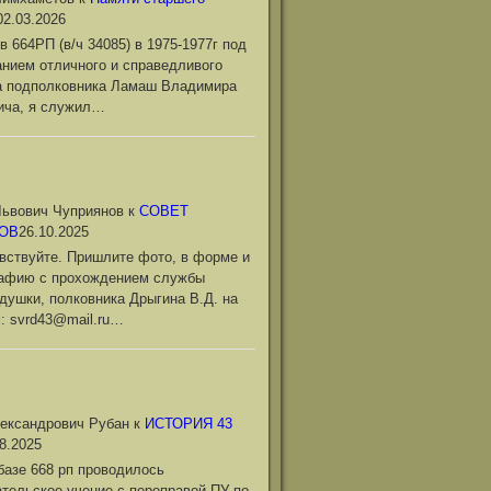
02.03.2026
в 664РП (в/ч 34085) в 1975-1977г под
нием отличного и справедливого
а подполковника Ламаш Владимира
ича, я служил…
ьвович Чуприянов
к
СОВЕТ
ОВ
26.10.2025
вствуйте. Пришлите фото, в форме и
рафию с прохождением службы
душки, полковника Дрыгина В.Д. на
l: svrd43@mail.ru…
ександрович Рубан
к
ИСТОРИЯ 43
8.2025
базе 668 рп проводилось
тельское учение с переправой ПУ по