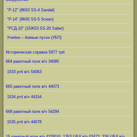
"Р-12" (8К63 SS-4 Sandal)
"Р-14" (8К65 SS-5 Scean)
"РСД-10" (15Ж53 SS-20 Saber)
Учебно – боевые пуски (УБП)
Историческая справка 5977 трб
664 ракетный полк в/ч 34085
1533 ртб в/ч 54063
665 ракетный полк в/ч 44073
1534 ртб в/ч 44154
668 ракетный полк в/ч 54294
1535 ртб в/ч 44078
15 ракетный полк в/ч 43291Ш, 1353 ЦБУ в/ч 03472, 326 ЦБУ в/ч