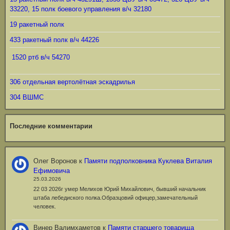
33220, 15 полк боевого управления в/ч 32180
19 ракетный полк
433 ракетный полк в/ч 44226
1520 ртб в/ч 54270
306 отдельная вертолётная эскадрилья
304 ВШМС
Последние комментарии
Олег Воронов
к
Памяти подполковника Куклева Виталия
Ефимовича
25.03.2026
22 03 2026г умер Мелихов Юрий Михайлович, бывший начальник
штаба лебедиского полка.Образцовий офицер,замечательный
человек.
Винер Валимхаметов
к
Памяти старшего товарища