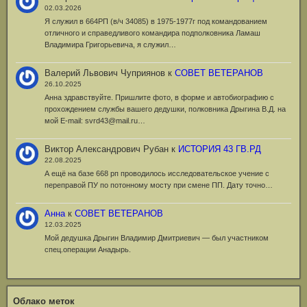
02.03.2026
Я служил в 664РП (в/ч 34085) в 1975-1977г под командованием
отличного и справедливого командира подполковника Ламаш
Владимира Григорьевича, я служил…
Валерий Львович Чуприянов
к
СОВЕТ ВЕТЕРАНОВ
26.10.2025
Анна здравствуйте. Пришлите фото, в форме и автобиографию с
прохождением службы вашего дедушки, полковника Дрыгина В.Д. на
мой Е-mail: svrd43@mail.ru…
Виктор Александрович Рубан
к
ИСТОРИЯ 43 ГВ.РД
22.08.2025
А ещё на базе 668 рп проводилось исследовательское учение с
переправой ПУ по потонному мосту при смене ПП. Дату точно…
Анна
к
СОВЕТ ВЕТЕРАНОВ
12.03.2025
Мой дедушка Дрыгин Владимир Дмитриевич — был участником
спец.операции Анадырь.
Облако меток