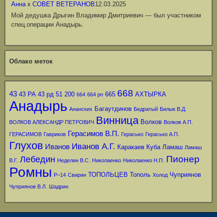
Анна
к
СОВЕТ ВЕТЕРАНОВ
12.03.2025
Мой дедушка Дрыгин Владимир Дмитриевич — был участником
спец.операции Анадырь.
Облако меток
668
43
43 РА
43 рд
51
200
665
АХТЫРКА
664
664 рп
Анадырь
Багаутдинов
Ананских
Бедратый
Билык В.Д.
Винница
Волков
ВОЛКОВ АЛЕКСАНДР ПЕТРОВИЧ
Волков А.П.
Герасимов В.П.
ГЕРАСИМОВ
Гавриков
Герасько
Герасько А.П.
Глухов
Иванов А.Г.
Иванов
Каракаев
Куба
Ламаш
Ламаш
Пионер
Лебедин
В.Г.
Неделин В.С.
Николаенко
Николаенко Н.П.
Ромны
ТОПОЛЬЦЕВ
Тополь
Чуприянов
Р–14
Свирин
Холод
Чуприянов В.Л.
Шадрин