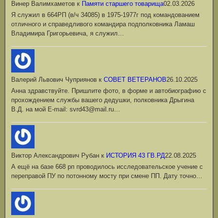
Винер Валимхаметов
к
Памяти старшего товарища
02.03.2026
Я служил в 664РП (в/ч 34085) в 1975-1977г под командованием
отличного и справедливого командира подполковника Ламаш
Владимира Григорьевича, я служил…
Валерий Львович Чуприянов
к
СОВЕТ ВЕТЕРАНОВ
26.10.2025
Анна здравствуйте. Пришлите фото, в форме и автобиографию с
прохождением службы вашего дедушки, полковника Дрыгина
В.Д. на мой Е-mail: svrd43@mail.ru…
Виктор Александрович Рубан
к
ИСТОРИЯ 43 ГВ.РД
22.08.2025
А ещё на базе 668 рп проводилось исследовательское учение с
переправой ПУ по потонному мосту при смене ПП. Дату точно…