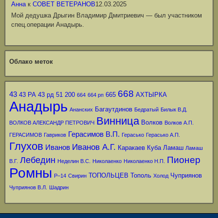
Анна
к
СОВЕТ ВЕТЕРАНОВ
12.03.2025
Мой дедушка Дрыгин Владимир Дмитриевич — был участником
спец.операции Анадырь.
Облако меток
668
43
43 РА
43 рд
51
200
665
АХТЫРКА
664
664 рп
Анадырь
Багаутдинов
Ананских
Бедратый
Билык В.Д.
Винница
Волков
ВОЛКОВ АЛЕКСАНДР ПЕТРОВИЧ
Волков А.П.
Герасимов В.П.
ГЕРАСИМОВ
Гавриков
Герасько
Герасько А.П.
Глухов
Иванов А.Г.
Иванов
Каракаев
Куба
Ламаш
Ламаш
Пионер
Лебедин
В.Г.
Неделин В.С.
Николаенко
Николаенко Н.П.
Ромны
ТОПОЛЬЦЕВ
Тополь
Чуприянов
Р–14
Свирин
Холод
Чуприянов В.Л.
Шадрин