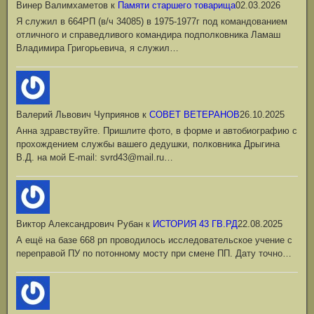
Винер Валимхаметов
к
Памяти старшего товарища
02.03.2026
Я служил в 664РП (в/ч 34085) в 1975-1977г под командованием
отличного и справедливого командира подполковника Ламаш
Владимира Григорьевича, я служил…
Валерий Львович Чуприянов
к
СОВЕТ ВЕТЕРАНОВ
26.10.2025
Анна здравствуйте. Пришлите фото, в форме и автобиографию с
прохождением службы вашего дедушки, полковника Дрыгина
В.Д. на мой Е-mail: svrd43@mail.ru…
Виктор Александрович Рубан
к
ИСТОРИЯ 43 ГВ.РД
22.08.2025
А ещё на базе 668 рп проводилось исследовательское учение с
переправой ПУ по потонному мосту при смене ПП. Дату точно…