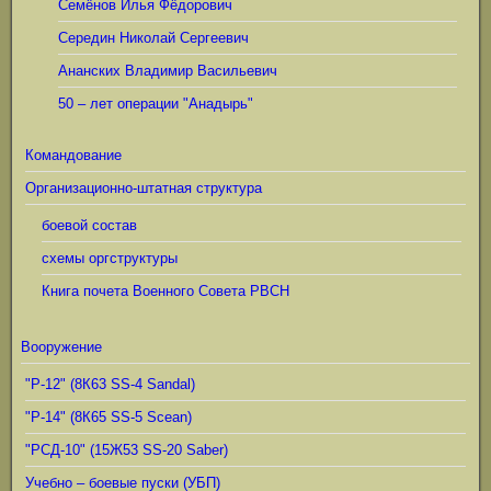
Семёнов Илья Фёдорович
Середин Николай Сергеевич
Ананских Владимир Васильевич
50 – лет операции "Анадырь"
Командование
Организационно-штатная структура
боевой состав
схемы оргструктуры
Книга почета Военного Совета РВСН
Вооружение
"Р-12" (8К63 SS-4 Sandal)
"Р-14" (8К65 SS-5 Scean)
"РСД-10" (15Ж53 SS-20 Saber)
Учебно – боевые пуски (УБП)