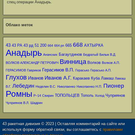
спец.операции Анадырь.
Облако меток
668
43
43 РА
43 рд
51
200
665
АХТЫРКА
664
664 рп
Анадырь
Багаутдинов
Ананских
Бедратый
Билык В.Д.
Винница
Волков
ВОЛКОВ АЛЕКСАНДР ПЕТРОВИЧ
Волков А.П.
Герасимов В.П.
ГЕРАСИМОВ
Гавриков
Герасько
Герасько А.П.
Глухов
Иванов А.Г.
Иванов
Каракаев
Куба
Ламаш
Ламаш
Пионер
Лебедин
В.Г.
Неделин В.С.
Николаенко
Николаенко Н.П.
Ромны
ТОПОЛЬЦЕВ
Тополь
Чуприянов
Р–14
Свирин
Холод
Чуприянов В.Л.
Шадрин
43 ракетная дивизия © 2023 | Оставляя комментарий на сайте или
используя форму обратной связи, вы соглашаетесь с
правилами