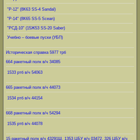
"Р-12" (8К63 SS-4 Sandal)
"Р-14" (8К65 SS-5 Scean)
"РСД-10" (15Ж53 SS-20 Saber)
Учебно – боевые пуски (УБП)
Историческая справка 5977 трб
664 ракетный полк в/ч 34085
1533 ртб в/ч 54063
665 ракетный полк в/ч 44073
1534 ртб в/ч 44154
668 ракетный полк в/ч 54294
1535 ртб в/ч 44078
15 ракетный полк в/ч 43291Ш, 1353 ЦБУ в/ч 03472, 326 ЦБУ в/ч