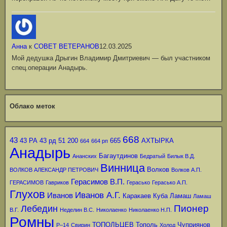
Анна
к
СОВЕТ ВЕТЕРАНОВ
12.03.2025
Мой дедушка Дрыгин Владимир Дмитриевич — был участником
спец.операции Анадырь.
Облако меток
668
43
43 РА
43 рд
51
200
665
АХТЫРКА
664
664 рп
Анадырь
Багаутдинов
Ананских
Бедратый
Билык В.Д.
Винница
Волков
ВОЛКОВ АЛЕКСАНДР ПЕТРОВИЧ
Волков А.П.
Герасимов В.П.
ГЕРАСИМОВ
Гавриков
Герасько
Герасько А.П.
Глухов
Иванов А.Г.
Иванов
Каракаев
Куба
Ламаш
Ламаш
Пионер
Лебедин
В.Г.
Неделин В.С.
Николаенко
Николаенко Н.П.
Ромны
ТОПОЛЬЦЕВ
Тополь
Чуприянов
Р–14
Свирин
Холод