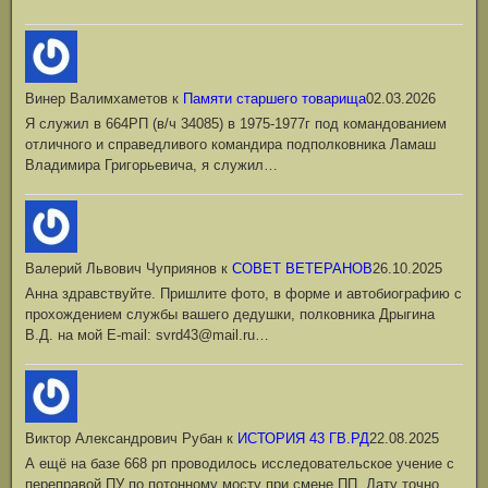
Винер Валимхаметов
к
Памяти старшего товарища
02.03.2026
Я служил в 664РП (в/ч 34085) в 1975-1977г под командованием
отличного и справедливого командира подполковника Ламаш
Владимира Григорьевича, я служил…
Валерий Львович Чуприянов
к
СОВЕТ ВЕТЕРАНОВ
26.10.2025
Анна здравствуйте. Пришлите фото, в форме и автобиографию с
прохождением службы вашего дедушки, полковника Дрыгина
В.Д. на мой Е-mail: svrd43@mail.ru…
Виктор Александрович Рубан
к
ИСТОРИЯ 43 ГВ.РД
22.08.2025
А ещё на базе 668 рп проводилось исследовательское учение с
переправой ПУ по потонному мосту при смене ПП. Дату точно…