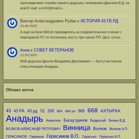
прохождением службы вашего дедушки, полковника Дрыгина В.Д. на
мой Е-mail: svrd43@mail.ru…
Виктор Александрович Рубан
к
ИСТОРИЯ 43 ГВ.РД
22.08.2025
А ещё на базе 668 рп проводилось исследовательское учение с
переправой ПУ по потонному мосту при смене ПП. Дату точно…
Анна
к
СОВЕТ ВЕТЕРАНОВ
12.03.2025
Мой дедушка Дрыгин Владимир Дмитриевич — был участником
спец.операции Анадырь.
Облако меток
668
43
43 РА
43 рд
51
200
665
АХТЫРКА
664
664 рп
Анадырь
Багаутдинов
Ананских
Бедратый
Билык В.Д.
Винница
Волков
ВОЛКОВ АЛЕКСАНДР ПЕТРОВИЧ
Волков А.П.
Герасимов В.П.
ГЕРАСИМОВ
Гавриков
Герасько
Герасько А.П.