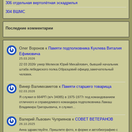
306 отдельная вертолётная эскадрилья
304 ВШМС
Последние комментарии
Олег Воронов
к
Памяти подполковника Куклева Виталия
Ефимовича
25.03.2026
22 03 2026г умер Мелихов Юрий Михайлович, бывший начальник
штаба лебедиского полка.Образцовий офицер,замечательный
человек.
Винер Валимхаметов
к
Памяти старшего товарища
02.03.2026
Я служил в 664РП (в/ч 34085) в 1975-1977г под командованием
отличного и справедливого командира подполковника Ламаш
Владимира Григорьевича, я служил…
Валерий Львович Чуприянов
к
СОВЕТ ВЕТЕРАНОВ
26.10.2025
Анна здравствуйте. Пришлите фото, в форме и автобиографию с