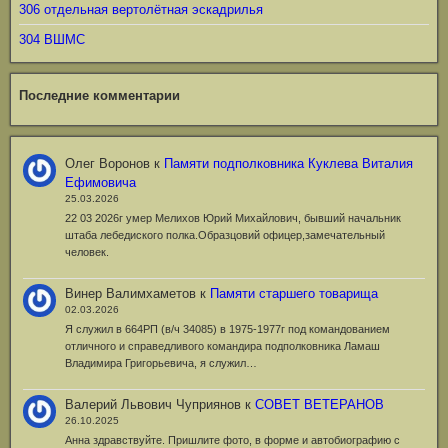
306 отдельная вертолётная эскадрилья
304 ВШМС
Последние комментарии
Олег Воронов
к
Памяти подполковника Куклева Виталия
Ефимовича
25.03.2026
22 03 2026г умер Мелихов Юрий Михайлович, бывший начальник
штаба лебедиского полка.Образцовий офицер,замечательный
человек.
Винер Валимхаметов
к
Памяти старшего товарища
02.03.2026
Я служил в 664РП (в/ч 34085) в 1975-1977г под командованием
отличного и справедливого командира подполковника Ламаш
Владимира Григорьевича, я служил…
Валерий Львович Чуприянов
к
СОВЕТ ВЕТЕРАНОВ
26.10.2025
Анна здравствуйте. Пришлите фото, в форме и автобиографию с