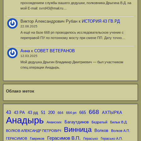
прохождением службы вашего дедушки, полковника Дрыгина В.Д. на
мой Е-mail: svrd43@mail.ru…
Виктор Александрович Рубан
к
ИСТОРИЯ 43 ГВ.РД
22.08.2025
А ещё на базе 668 рп проводилось исследовательское учение с
переправой ПУ по потонному мосту при смене ПП. Дату точно…
Анна
к
СОВЕТ ВЕТЕРАНОВ
12.03.2025
Мой дедушка Дрыгин Владимир Дмитриевич — был участником
спец.операции Анадырь.
Облако меток
668
43
43 РА
43 рд
51
200
665
АХТЫРКА
664
664 рп
Анадырь
Багаутдинов
Ананских
Бедратый
Билык В.Д.
Винница
Волков
ВОЛКОВ АЛЕКСАНДР ПЕТРОВИЧ
Волков А.П.
Герасимов В.П.
ГЕРАСИМОВ
Гавриков
Герасько
Герасько А.П.