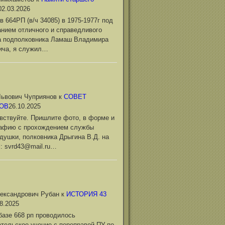
02.03.2026
в 664РП (в/ч 34085) в 1975-1977г под
нием отличного и справедливого
а подполковника Ламаш Владимира
ича, я служил…
ьвович Чуприянов
к
СОВЕТ
ОВ
26.10.2025
вствуйте. Пришлите фото, в форме и
рафию с прохождением службы
душки, полковника Дрыгина В.Д. на
l: svrd43@mail.ru…
ександрович Рубан
к
ИСТОРИЯ 43
8.2025
базе 668 рп проводилось
тельское учение с переправой ПУ по