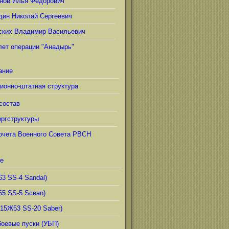
нов Илья Фёдорович
дин Николай Сергеевич
ских Владимир Васильевич
лет операции "Анадырь"
ание
ионно-штатная структура
состав
ргструктуры
очета Военного Совета РВСН
е
63 SS-4 Sandal)
65 SS-5 Scean)
(15Ж53 SS-20 Saber)
боевые пуски (УБП)