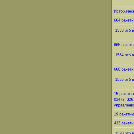
Историческ
664 ракетн
1533 ртб в
665 ракетн
1534 ртб в
668 ракетн
1535 ртб в
15 ракетны
03472, 326
управления
19 ракетны
433 ракетн
1520 ртб в