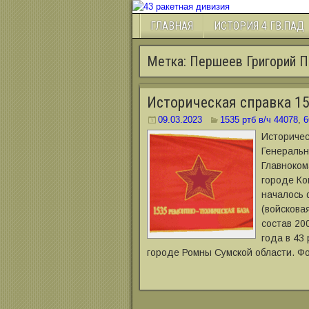
ГЛАВНАЯ
ИСТОРИЯ 4 ГВ.ПАД
Метка:
Першеев Григорий П
Историческая справка 15
09.03.2023
1535 ртб в/ч 44078
,
6
Историчес
Генеральн
Главноком
городе Ко
началось 
(войскова
состав 20
года в 43
городе Ромны Сумской области. Ф