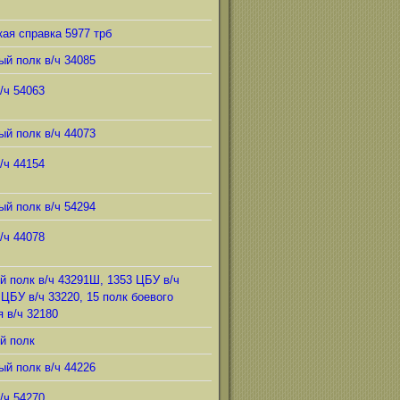
ая справка 5977 трб
ый полк в/ч 34085
/ч 54063
ый полк в/ч 44073
/ч 44154
ый полк в/ч 54294
/ч 44078
й полк в/ч 43291Ш, 1353 ЦБУ в/ч
 ЦБУ в/ч 33220, 15 полк боевого
 в/ч 32180
й полк
ый полк в/ч 44226
/ч 54270