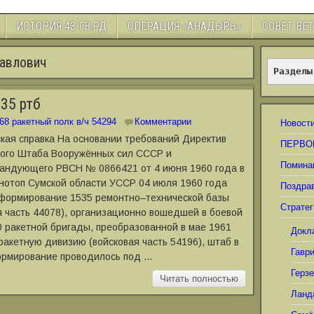
ИСТОРИЯ 43 ГВ.РД
ОПЕРАЦИЯ «АНАДЫРЬ»
СОВЕТ ВЕ
авлович
Разделы
35 ртб
68 ракетный полк в/ч 54294
Комментарии
Новост
кая справка На основании требований Директив
ПЕРВО
ого Штаба Вооружённых сил СССР и
Помина
андующего РВСН № 0866421 от 4 июня 1960 года в
нотоп Сумской области УССР 04 июля 1960 года
Поздра
формирование 1535 ремонтно‒технической базы
Стратег
я часть 44078), организационно вошедшей в боевой
0 ракетной бригады, преобразованной в мае 1961
Докл
 ракетную дивизию (войсковая часть 54196), штаб в
Гавр
ормирование проводилось под …
Герз
Читать полностью
Ланд