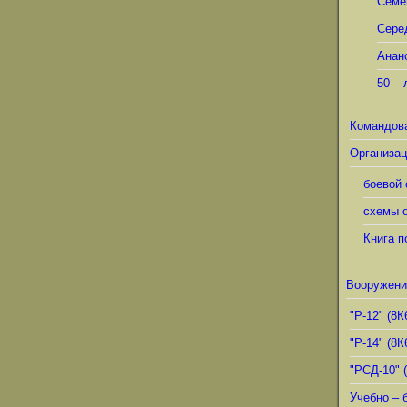
Семё
Сере
Анан
50 – 
Командов
Организац
боевой 
схемы о
Книга п
Вооружени
"Р-12" (8К
"Р-14" (8К
"РСД-10" 
Учебно – 