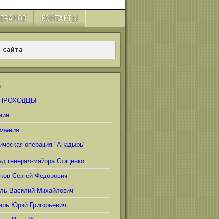
ТЕРАНОВ
КОНТАКТЫ
 сайта
и
ПРОХОДЦЫ
ние
вления
ическая операция "Анадырь"
ад генерал-майора Стаценко
иков Сергей Федорович
ель Василий Михайлович
арь Юрий Григорьевич