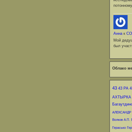
потонному
Анна
к
СО
Мой деду
был участ
Облако ме
43
43 РА
4
АХТЫРКА
Багаутдин
АЛЕКСАНДР
Волков А.П.
Герасько
Гер