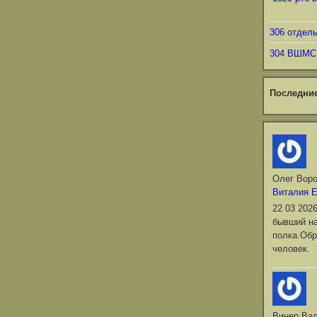
306 отдел
304 ВШМС
Последни
Олег Вор
Виталия 
22 03 202
бывший на
полка.Обр
человек.
Винер Ва