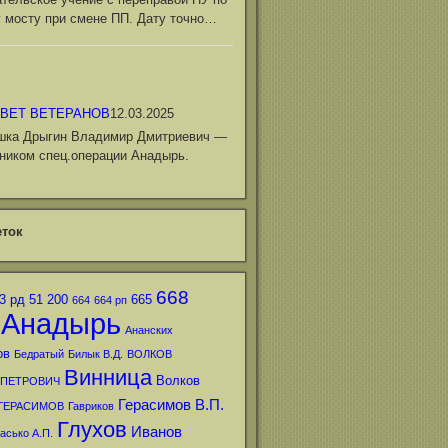
 мосту при смене ПП. Дату точно…
ВЕТ ВЕТЕРАНОВ
12.03.2025
шка Дрыгин Владимир Дмитриевич —
ником спец.операции Анадырь.
ток
668
3 рд
51
200
665
664
664 рп
Анадырь
Ананских
ов
Бедратый
Билык В.Д.
ВОЛКОВ
Винница
Волков
 ПЕТРОВИЧ
Герасимов В.П.
ГЕРАСИМОВ
Гавриков
Глухов
Иванов
асько А.П.