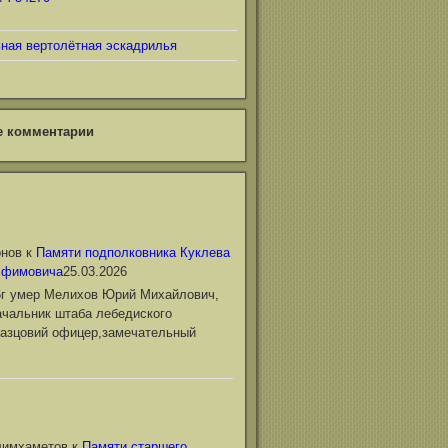
ьная вертолётная эскадрилья
е комментарии
онов
к
Памяти подполковника Куклева
Ефимовича
25.03.2026
6г умер Мелихов Юрий Михайлович,
чальник штаба лебедиского
азцовий офицер,замечательный
лимхаметов
к
Памяти старшего