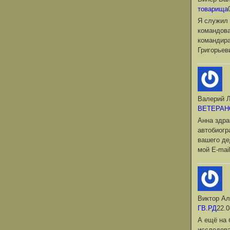
товарища
Я служил 
командова
командир
Григорьев
Валерий Л
ВЕТЕРАН
Анна здра
автобиог
вашего де
мой Е-mai
Виктор Ал
ГВ.РД
22.0
А ещё на 
исследова