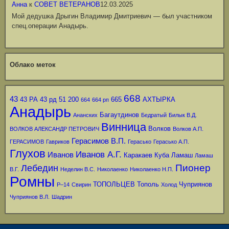
Анна
к
СОВЕТ ВЕТЕРАНОВ
12.03.2025
Мой дедушка Дрыгин Владимир Дмитриевич — был участником
спец.операции Анадырь.
Облако меток
668
43
43 РА
43 рд
51
200
665
АХТЫРКА
664
664 рп
Анадырь
Багаутдинов
Ананских
Бедратый
Билык В.Д.
Винница
Волков
ВОЛКОВ АЛЕКСАНДР ПЕТРОВИЧ
Волков А.П.
Герасимов В.П.
ГЕРАСИМОВ
Гавриков
Герасько
Герасько А.П.
Глухов
Иванов А.Г.
Иванов
Каракаев
Куба
Ламаш
Ламаш
Пионер
Лебедин
В.Г.
Неделин В.С.
Николаенко
Николаенко Н.П.
Ромны
ТОПОЛЬЦЕВ
Тополь
Чуприянов
Р–14
Свирин
Холод
Чуприянов В.Л.
Шадрин