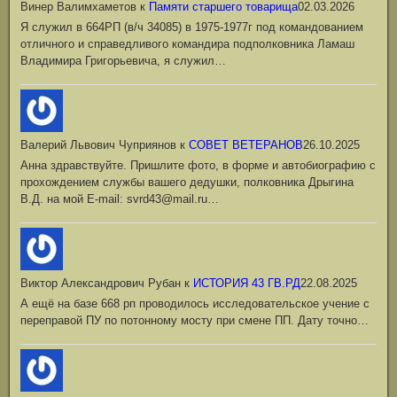
Винер Валимхаметов
к
Памяти старшего товарища
02.03.2026
Я служил в 664РП (в/ч 34085) в 1975-1977г под командованием
отличного и справедливого командира подполковника Ламаш
Владимира Григорьевича, я служил…
Валерий Львович Чуприянов
к
СОВЕТ ВЕТЕРАНОВ
26.10.2025
Анна здравствуйте. Пришлите фото, в форме и автобиографию с
прохождением службы вашего дедушки, полковника Дрыгина
В.Д. на мой Е-mail: svrd43@mail.ru…
Виктор Александрович Рубан
к
ИСТОРИЯ 43 ГВ.РД
22.08.2025
А ещё на базе 668 рп проводилось исследовательское учение с
переправой ПУ по потонному мосту при смене ПП. Дату точно…