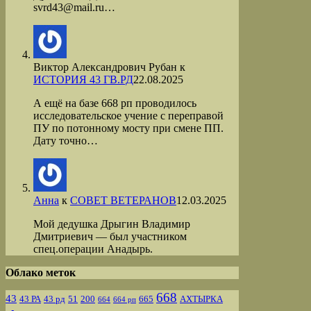
svrd43@mail.ru…
Виктор Александрович Рубан
к
ИСТОРИЯ 43 ГВ.РД
22.08.2025
А ещё на базе 668 рп проводилось
исследовательское учение с переправой
ПУ по потонному мосту при смене ПП.
Дату точно…
Анна
к
СОВЕТ ВЕТЕРАНОВ
12.03.2025
Мой дедушка Дрыгин Владимир
Дмитриевич — был участником
спец.операции Анадырь.
Облако меток
668
43
43 РА
43 рд
51
200
665
АХТЫРКА
664
664 рп