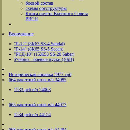
боевой состав
схемы оргструктуры
Книга почета Военного Совета
РВСН
Вооружение
"Р-12" (8К63 SS-4 Sandal)
"Р-14" (8К65 SS-5 Scean)
"РСД-10" (15Ж53 SS-20 Saber)
Учебно – боевые пуски (УБП)
Историческая справка 5977 трб
664 ракетный полк в/ч 34085
1533 ртб в/ч 54063
665 ракетный полк в/ч 44073
1534 ртб в/ч 44154
668 ракетный полк в/ч 54294