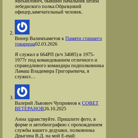
Михайлович, бывший начальник штаба
лебедиского полка.Образцовий
офицер,замечательный человек.
Винер Валимхаметов
к
Памяти старшего
товарища
02.03.2026
Я служил в 664РП (в/ч 34085) в 1975-
1977г под командованием отличного и
справедливого командира подполковника
Ламаш Владимира Григорьевича, я
служил…
Валерий Львович Чуприянов
к
СОВЕТ
ВЕТЕРАНОВ
26.10.2025
Анна здравствуйте. Пришлите фото, в
форме и автобиографию с прохождением
службы вашего дедушки, полковника
Дрыгина В.Д. на мой Е-mail: