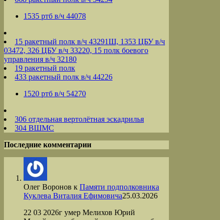
1535 ртб в/ч 44078
15 ракетный полк в/ч 43291Ш, 1353 ЦБУ в/ч
03472, 326 ЦБУ в/ч 33220, 15 полк боевого
управления в/ч 32180
19 ракетный полк
433 ракетный полк в/ч 44226
1520 ртб в/ч 54270
306 отдельная вертолётная эскадрилья
304 ВШМС
Последние комментарии
Олег Воронов
к
Памяти подполковника
Куклева Виталия Ефимовича
25.03.2026
22 03 2026г умер Мелихов Юрий