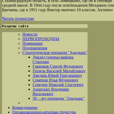
Сталинградскую область, в село Лемешкино, где он в сентябре 
средней школе. В 1944 году после освобождения Молдавии семь
Бричаны, где в 1951 году Виктор окончил 10 классов. Активн
Читать полностью
Разделы сайта
Новости
ПЕРВОПРОХОДЦЫ
Поминание
Поздравления
Стратегическая операция "Анадырь"
Доклад генерал-майора
Стаценко
Гавриков Сергей Федорович
Герзель Василий Михайлович
Ландарь Юрий Григорьевич
Семёнов Илья Фёдорович
Середин Николай Сергеевич
Ананских Владимир
Васильевич
50 – лет операции "Анадырь"
Командование
Организационно-штатная структура