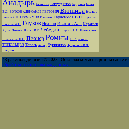
Анадырь
Багаутдинов
Ананских
Бедратый
Билык
Винница
Волков
В.Д.
ВОЛКОВ АЛЕКСАНДР ПЕТРОВИЧ
Герасимов В.П.
Волков А.П.
ГЕРАСИМОВ
Гавриков
Герасько
Глухов
Иванов А.Г.
Иванов
Каракаев
Герасько А.П.
Лебедин
Куба
Ламаш
Ламаш В.Г.
Неделин В.С.
Николаенко
Ромны
Пионер
Николаенко Н.П.
Р–14
Свирин
ТОПОЛЬЦЕВ
Тополь
Чуприянов
Холод
Чуприянов В.Л.
Шадрин
43 ракетная дивизия © 2023 | Оставляя комментарий на сайте и
обработки персональных данных.