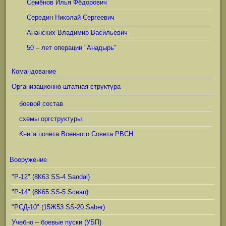
Семёнов Илья Фёдорович
Середин Николай Сергеевич
Ананских Владимир Васильевич
50 – лет операции "Анадырь"
Командование
Организационно-штатная структура
боевой состав
схемы оргструктуры
Книга почета Военного Совета РВСН
Вооружение
"Р-12" (8К63 SS-4 Sandal)
"Р-14" (8К65 SS-5 Scean)
"РСД-10" (15Ж53 SS-20 Saber)
Учебно – боевые пуски (УБП)