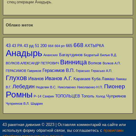
спец.операции Анадырь.
Облако меток
668
43
43 РА
43 рд
51
200
665
АХТЫРКА
664
664 рп
Анадырь
Багаутдинов
Ананских
Бедратый
Билык В.Д.
Винница
Волков
ВОЛКОВ АЛЕКСАНДР ПЕТРОВИЧ
Волков А.П.
Герасимов В.П.
ГЕРАСИМОВ
Гавриков
Герасько
Герасько А.П.
Глухов
Иванов А.Г.
Иванов
Каракаев
Куба
Ламаш
Ламаш
Пионер
Лебедин
В.Г.
Неделин В.С.
Николаенко
Николаенко Н.П.
Ромны
ТОПОЛЬЦЕВ
Тополь
Чуприянов
Р–14
Свирин
Холод
Чуприянов В.Л.
Шадрин
43 ракетная дивизия © 2023 | Оставляя комментарий на сайте или
используя форму обратной связи, вы соглашаетесь с
правилами