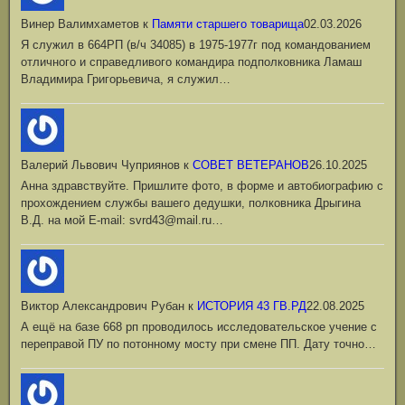
Винер Валимхаметов
к
Памяти старшего товарища
02.03.2026
Я служил в 664РП (в/ч 34085) в 1975-1977г под командованием
отличного и справедливого командира подполковника Ламаш
Владимира Григорьевича, я служил…
Валерий Львович Чуприянов
к
СОВЕТ ВЕТЕРАНОВ
26.10.2025
Анна здравствуйте. Пришлите фото, в форме и автобиографию с
прохождением службы вашего дедушки, полковника Дрыгина
В.Д. на мой Е-mail: svrd43@mail.ru…
Виктор Александрович Рубан
к
ИСТОРИЯ 43 ГВ.РД
22.08.2025
А ещё на базе 668 рп проводилось исследовательское учение с
переправой ПУ по потонному мосту при смене ПП. Дату точно…