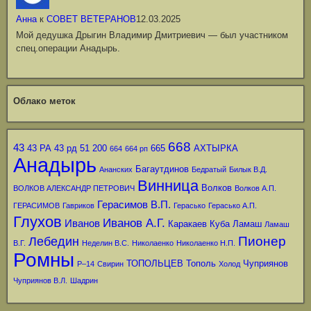
Анна
к
СОВЕТ ВЕТЕРАНОВ
12.03.2025
Мой дедушка Дрыгин Владимир Дмитриевич — был участником
спец.операции Анадырь.
Облако меток
668
43
43 РА
43 рд
51
200
665
АХТЫРКА
664
664 рп
Анадырь
Багаутдинов
Ананских
Бедратый
Билык В.Д.
Винница
Волков
ВОЛКОВ АЛЕКСАНДР ПЕТРОВИЧ
Волков А.П.
Герасимов В.П.
ГЕРАСИМОВ
Гавриков
Герасько
Герасько А.П.
Глухов
Иванов А.Г.
Иванов
Каракаев
Куба
Ламаш
Ламаш
Пионер
Лебедин
В.Г.
Неделин В.С.
Николаенко
Николаенко Н.П.
Ромны
ТОПОЛЬЦЕВ
Тополь
Чуприянов
Р–14
Свирин
Холод
Чуприянов В.Л.
Шадрин