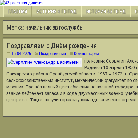
ГЛАВНАЯ
ИСТОРИЯ 4 ГВ.ПАД
ИСТОРИЯ 43 ГВ.РД
О
Метка:
начальник автослужбы
Поздравляем с Днём рождения!
16.04.2026
Поздравления
Комментарии
полковник Сермягин Алек
Родился 16 апреля 1950 г
Сакмарского района Оренбургской области. 1967 – 1972 гг. Оре
сельскохозяйственный институт, механический факультет по с
механик. Прошёл полный цикл обучения на военной кафедре, 
звание лейтенант запаса и в ходе двухмесячных военно‒учебн
центре в г. Тоцке, получил практику командования мотострелк