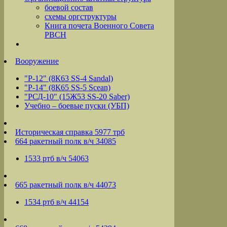
боевой состав
схемы оргструктуры
Книга почета Военного Совета
РВСН
Вооружение
"Р-12" (8К63 SS-4 Sandal)
"Р-14" (8К65 SS-5 Scean)
"РСД-10" (15Ж53 SS-20 Saber)
Учебно – боевые пуски (УБП)
Историческая справка 5977 трб
664 ракетный полк в/ч 34085
1533 ртб в/ч 54063
665 ракетный полк в/ч 44073
1534 ртб в/ч 44154