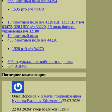
668 ракетный полк в/ч 54294
1535 ртб в/ч 44078
15 ракетный полк в/ч 43291Ш, 1353 ЦБУ в/ч
03472, 326 ЦБУ в/ч 33220, 15 полк боевого
управления в/ч 32180
19 ракетный полк
433 ракетный полк в/ч 44226
1520 ртб в/ч 54270
306 отдельная вертолётная эскадрилья
304 ВШМС
Последние комментарии
Олег Воронов
к
Памяти подполковника
Куклева Виталия Ефимовича
25.03.2026
22 03 2026г умер Мелихов Юрий