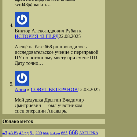
svrd43@mail.ru…
Виктор Александрович Рубан
к
ИСТОРИЯ 43 ГВ.РД
22.08.2025
А ещё на базе 668 рп проводилось
исследовательское учение с переправой
ПУ по потонному мосту при смене ПП.
Дату точно…
Анна
к
СОВЕТ ВЕТЕРАНОВ
12.03.2025
Мой дедушка Дрыгин Владимир
Дмитриевич — был участником
спец.операции Анадырь.
Облако меток
668
43
43 РА
43 рд
51
200
665
АХТЫРКА
664
664 рп