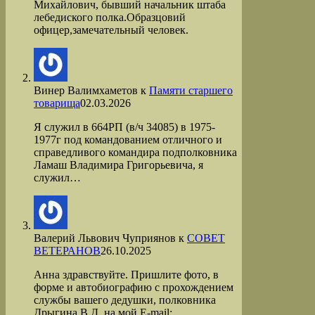
Михайлович, бывший начальник штаба
лебедиского полка.Образцовий
офицер,замечательный человек.
Винер Валимхаметов
к
Памяти старшего
товарища
02.03.2026
Я служил в 664РП (в/ч 34085) в 1975-
1977г под командованием отличного и
справедливого командира подполковника
Ламаш Владимира Григорьевича, я
служил…
Валерий Львович Чуприянов
к
СОВЕТ
ВЕТЕРАНОВ
26.10.2025
Анна здравствуйте. Пришлите фото, в
форме и автобиографию с прохождением
службы вашего дедушки, полковника
Дрыгина В.Д. на мой Е-mail: