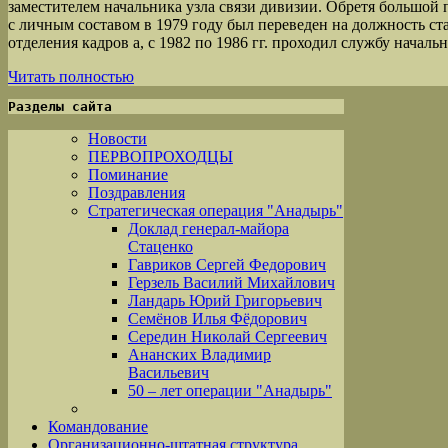
заместителем начальника узла связи дивизии. Обретя большой
с личным составом в 1979 году был переведен на должность с
отделения кадров а, с 1982 по 1986 гг. проходил службу начал
Читать полностью
Разделы сайта
Новости
ПЕРВОПРОХОДЦЫ
Поминание
Поздравления
Стратегическая операция "Анадырь"
Доклад генерал-майора
Стаценко
Гавриков Сергей Федорович
Герзель Василий Михайлович
Ландарь Юрий Григорьевич
Семёнов Илья Фёдорович
Середин Николай Сергеевич
Ананских Владимир
Васильевич
50 – лет операции "Анадырь"
Командование
Организационно-штатная структура