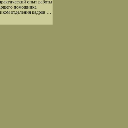
 практический опыт работы
таршего помощника
ьником отделения кадров …