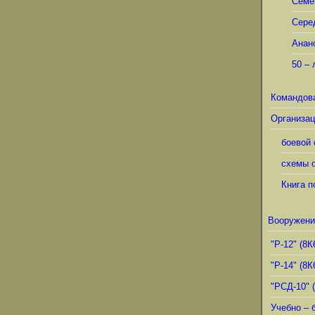
Семё
Сере
Анан
50 – 
Командов
Организац
боевой 
схемы о
Книга п
Вооружени
"Р-12" (8К
"Р-14" (8К
"РСД-10" 
Учебно – 