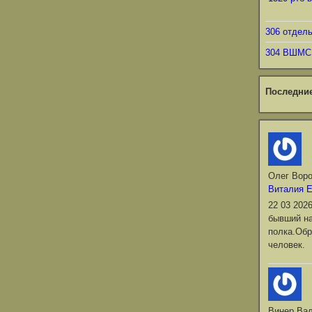
306 отдел
304 ВШМС
Последни
Олег Вор
Виталия 
22 03 202
бывший на
полка.Обр
человек.
Винер Ва