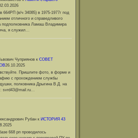
02.03.2026
в 664РП (в/ч 34085) в 1975-1977г под
нием отличного и справедливого
а подполковника Ламаш Владимира
ича, я служил…
ьвович Чуприянов
к
СОВЕТ
ОВ
26.10.2025
вствуйте. Пришлите фото, в форме и
рафию с прохождением службы
душки, полковника Дрыгина В.Д. на
l: svrd43@mail.ru…
ександрович Рубан
к
ИСТОРИЯ 43
8.2025
базе 668 рп проводилось
тельское учение с переправой ПУ по