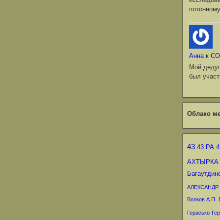
потонному
Анна
к
СО
Мой деду
был участ
Облако ме
43
43 РА
4
АХТЫРКА
Багаутдин
АЛЕКСАНДР
Волков А.П.
Герасько
Гер