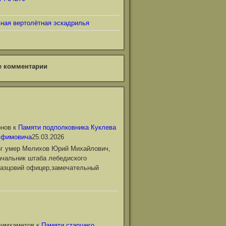
ьная вертолётная эскадрилья
е комментарии
онов
к
Памяти подполковника Куклева
Ефимовича
25.03.2026
6г умер Мелихов Юрий Михайлович,
чальник штаба лебедиского
азцовий офицер,замечательный
лимхаметов
к
Памяти старшего