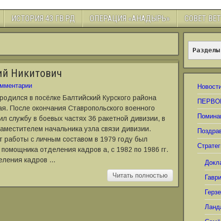
ИСТОРИЯ 43 ГВ.РД
ОПЕРАЦИЯ «АНАДЫРЬ»
СОВЕТ ВЕ
Разделы
ий Никитович
мментарии
Новост
родился в посёлке Балтийский Курского района
ПЕРВО
ая. После окончания Ставропольского военного
Помина
ил службу в боевых частях 36 ракетной дивизии, в
заместителем начальника узла связи дивизии.
Поздра
 работы с личным составом в 1979 году был
Стратег
помощника отделения кадров а, с 1982 по 1986 гг.
еления кадров …
Докл
Читать полностью
Гавр
Герз
Ланд