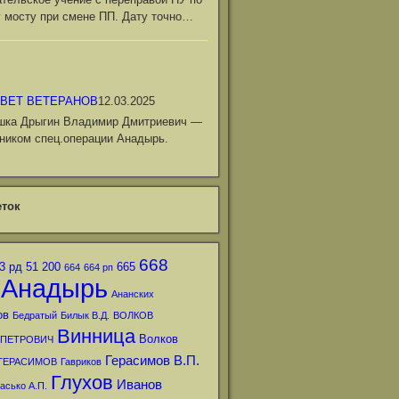
 мосту при смене ПП. Дату точно…
ВЕТ ВЕТЕРАНОВ
12.03.2025
шка Дрыгин Владимир Дмитриевич —
ником спец.операции Анадырь.
ток
668
3 рд
51
200
665
664
664 рп
Анадырь
Ананских
ов
Бедратый
Билык В.Д.
ВОЛКОВ
Винница
Волков
 ПЕТРОВИЧ
Герасимов В.П.
ГЕРАСИМОВ
Гавриков
Глухов
Иванов
асько А.П.