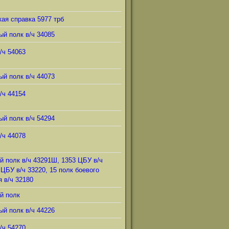
ая справка 5977 трб
ый полк в/ч 34085
/ч 54063
ый полк в/ч 44073
/ч 44154
ый полк в/ч 54294
/ч 44078
й полк в/ч 43291Ш, 1353 ЦБУ в/ч
 ЦБУ в/ч 33220, 15 полк боевого
 в/ч 32180
й полк
ый полк в/ч 44226
/ч 54270