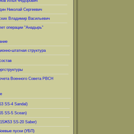
нов Илья Фёдорович
дин Николай Сергеевич
ских Владимир Васильевич
лет операции "Анадырь"
ание
ионно-штатная структура
состав
ргструктуры
очета Военного Совета РВСН
е
63 SS-4 Sandal)
65 SS-5 Scean)
(15Ж53 SS-20 Saber)
боевые пуски (УБП)