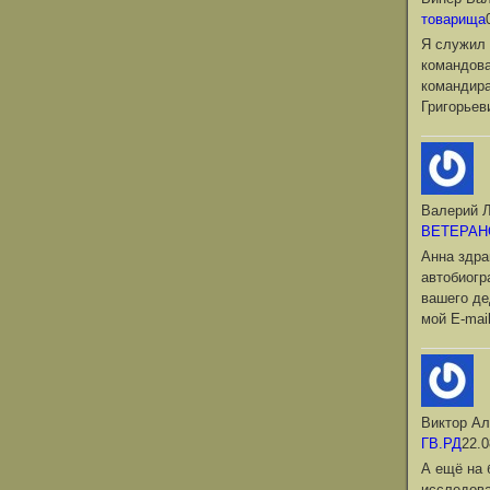
товарища
Я служил 
командова
командир
Григорьев
Валерий Л
ВЕТЕРАН
Анна здра
автобиог
вашего де
мой Е-mai
Виктор Ал
ГВ.РД
22.0
А ещё на 
исследова