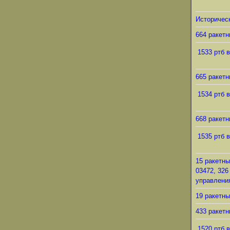
Историческ
664 ракетн
1533 ртб в
665 ракетн
1534 ртб в
668 ракетн
1535 ртб в
15 ракетны
03472, 326
управления
19 ракетны
433 ракетн
1520 ртб в