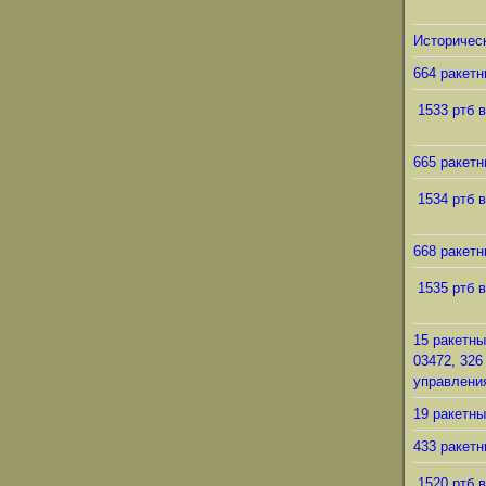
Историческ
664 ракетн
1533 ртб в
665 ракетн
1534 ртб в
668 ракетн
1535 ртб в
15 ракетны
03472, 326
управления
19 ракетны
433 ракетн
1520 ртб в