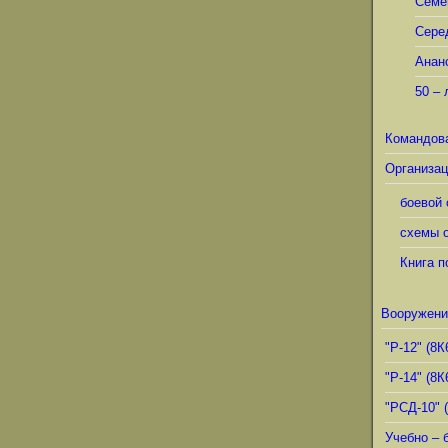
Семё
Сере
Анан
50 – 
Командов
Организац
боевой 
схемы о
Книга п
Вооружени
"Р-12" (8К
"Р-14" (8К
"РСД-10" 
Учебно – 