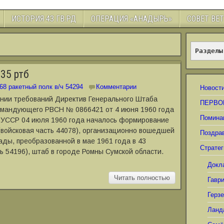
ИСТОРИЯ 43 ГВ.РД
ОПЕРАЦИЯ «АНАДЫРЬ»
СОВЕТ ВЕ
Разделы
35 ртб
68 ракетный полк в/ч 54294
Комментарии
Новост
ании требований Директив Генерального Штаба
ПЕРВО
омандующего РВСН № 0866421 от 4 июня 1960 года
Помина
и УССР 04 июля 1960 года началось формирование
(войсковая часть 44078), организационно вошедшей
Поздра
гады, преобразованной в мае 1961 года в 43
Стратег
ь 54196), штаб в городе Ромны Сумской области.
Докл
Читать полностью
Гавр
Герз
Ланд