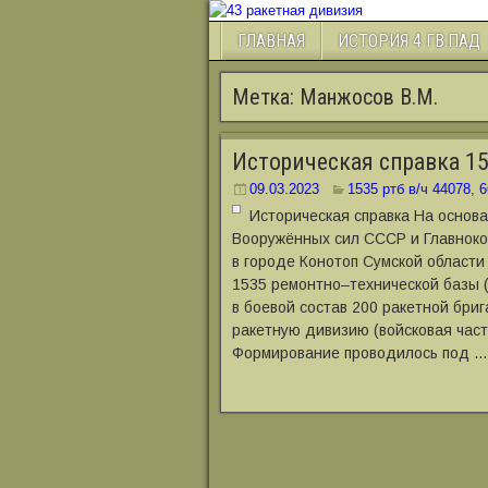
ГЛАВНАЯ
ИСТОРИЯ 4 ГВ.ПАД
Метка:
Манжосов В.М.
Историческая справка 15
09.03.2023
1535 ртб в/ч 44078
,
6
Историческая справка На основ
Вооружённых сил СССР и Главнок
в городе Конотоп Сумской област
1535 ремонтно‒технической базы 
в боевой состав 200 ракетной бри
ракетную дивизию (войсковая част
Формирование проводилось под …