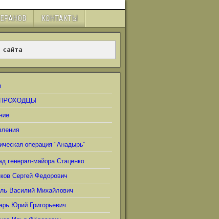
ТЕРАНОВ
КОНТАКТЫ
 сайта
и
ПРОХОДЦЫ
ние
вления
ическая операция "Анадырь"
ад генерал-майора Стаценко
иков Сергей Федорович
ель Василий Михайлович
арь Юрий Григорьевич