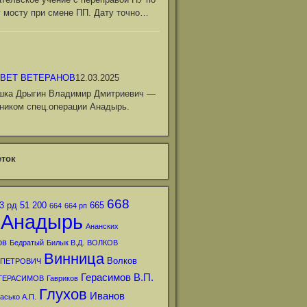
 мосту при смене ПП. Дату точно…
ВЕТ ВЕТЕРАНОВ
12.03.2025
шка Дрыгин Владимир Дмитриевич —
ником спец.операции Анадырь.
ток
668
3 рд
51
200
665
664
664 рп
Анадырь
Ананских
ов
Бедратый
Билык В.Д.
ВОЛКОВ
Винница
Волков
 ПЕТРОВИЧ
Герасимов В.П.
ГЕРАСИМОВ
Гавриков
Глухов
Иванов
асько А.П.