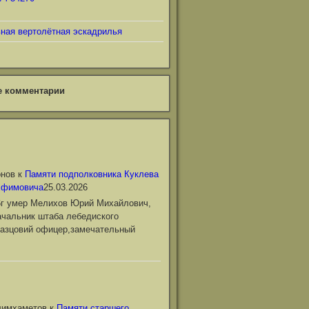
ьная вертолётная эскадрилья
е комментарии
онов
к
Памяти подполковника Куклева
Ефимовича
25.03.2026
6г умер Мелихов Юрий Михайлович,
чальник штаба лебедиского
азцовий офицер,замечательный
лимхаметов
к
Памяти старшего