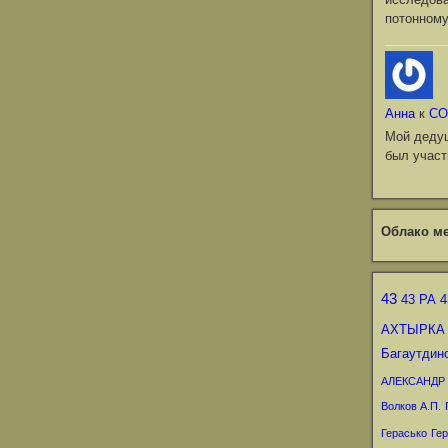
потонному
Анна
к
СО
Мой деду
был участ
Облако ме
43
43 РА
4
АХТЫРКА
Багаутдин
АЛЕКСАНДР
Волков А.П.
Герасько
Гер