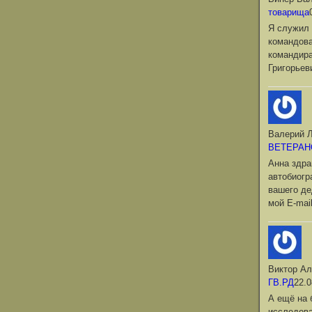
товарища
Я служил 
командова
командир
Григорьев
Валерий Л
ВЕТЕРАН
Анна здра
автобиог
вашего де
мой Е-mai
Виктор Ал
ГВ.РД
22.0
А ещё на 
исследова