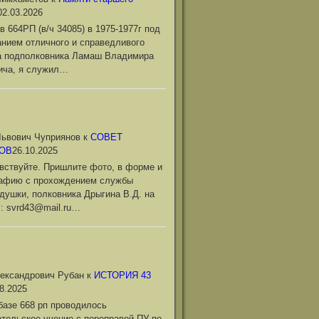
02.03.2026
в 664РП (в/ч 34085) в 1975-1977г под
нием отличного и справедливого
а подполковника Ламаш Владимира
ича, я служил…
ьвович Чуприянов
к
СОВЕТ
ОВ
26.10.2025
вствуйте. Пришлите фото, в форме и
рафию с прохождением службы
душки, полковника Дрыгина В.Д. на
l: svrd43@mail.ru…
ександрович Рубан
к
ИСТОРИЯ 43
8.2025
базе 668 рп проводилось
тельское учение с переправой ПУ по