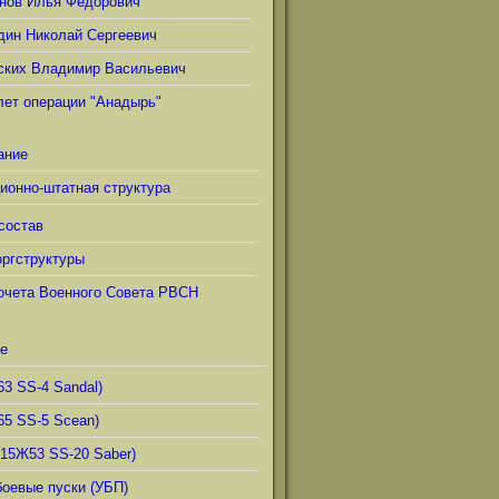
нов Илья Фёдорович
дин Николай Сергеевич
ских Владимир Васильевич
лет операции "Анадырь"
ание
ионно-штатная структура
состав
ргструктуры
очета Военного Совета РВСН
е
63 SS-4 Sandal)
65 SS-5 Scean)
(15Ж53 SS-20 Saber)
боевые пуски (УБП)