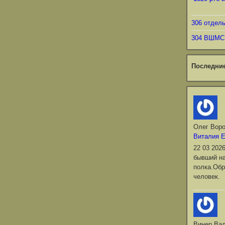
306 отдел
304 ВШМС
Последни
Олег Вор
Виталия 
22 03 202
бывший на
полка.Обр
человек.
Винер Ва