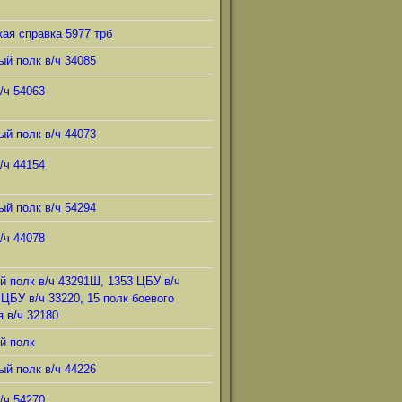
ая справка 5977 трб
ый полк в/ч 34085
/ч 54063
ый полк в/ч 44073
/ч 44154
ый полк в/ч 54294
/ч 44078
й полк в/ч 43291Ш, 1353 ЦБУ в/ч
 ЦБУ в/ч 33220, 15 полк боевого
 в/ч 32180
й полк
ый полк в/ч 44226
/ч 54270