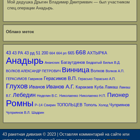
Мой дедушка Дрыгин Владимир Дмитриевич — был участником
спец.операции Анадырь.
Облако меток
668
43
43 РА
43 рд
51
200
665
АХТЫРКА
664
664 рп
Анадырь
Багаутдинов
Ананских
Бедратый
Билык В.Д.
Винница
Волков
ВОЛКОВ АЛЕКСАНДР ПЕТРОВИЧ
Волков А.П.
Герасимов В.П.
ГЕРАСИМОВ
Гавриков
Герасько
Герасько А.П.
Глухов
Иванов А.Г.
Иванов
Каракаев
Куба
Ламаш
Ламаш
Пионер
Лебедин
В.Г.
Неделин В.С.
Николаенко
Николаенко Н.П.
Ромны
ТОПОЛЬЦЕВ
Тополь
Чуприянов
Р–14
Свирин
Холод
Чуприянов В.Л.
Шадрин
43 ракетная дивизия © 2023 | Оставляя комментарий на сайте или