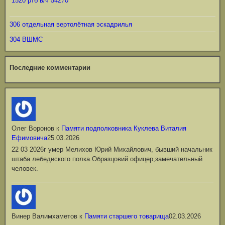
1520 ртб в/ч 54270
306 отдельная вертолётная эскадрилья
304 ВШМС
Последние комментарии
Олег Воронов
к
Памяти подполковника Куклева Виталия
Ефимовича
25.03.2026
22 03 2026г умер Мелихов Юрий Михайлович, бывший начальник
штаба лебедиского полка.Образцовий офицер,замечательный
человек.
Винер Валимхаметов
к
Памяти старшего товарища
02.03.2026