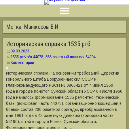
Метка:
Манжосов В.И.
Историческая справка 1535 ртб
09.03.2023
1535 ртб в/ч 44078
,
668 ракетный полк в/ч 54294
Комментарии
Историческая справка На основании требований Директив
Генерального Штаба Вооружённых сил СССР и
Главнокомандующего РВСН № 0866421 от 4 июня 1960
года в городе Конотоп Сумской области УССР 04 июля 1960
года началось формирование 1535 ремонтно‒технической
базы (войсковая часть 44078), организационно вошедшей в
боевой состав 200 ракетной бригады, преобразованной в
мае 1961 года в 43 ракетную дивизию (войсковая часть
54196), штаб в городе Ромны Сумской области.
Формирование проводилось под …